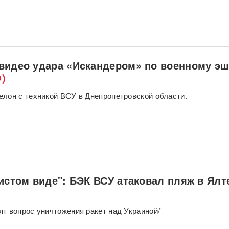
видео удара «Искандером» по военному э
)
лон с техникой ВСУ в Днепропетровской области.
истом виде": БЭК ВСУ атаковал пляж в Ялт
т вопрос уничтожения ракет над Украиной/