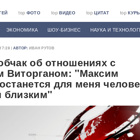
ТЕЙ
top
ФОТО
top
ВИДЕО
top
ЦИТАТ
top
КУР
ЭКОНОМИКА
ШОУ-БИЗНЕС
НАУКА И ТЕХНОЛОГ
7:28 |
АВТОР:
ИВАН РУТОВ
обчак об отношениях с
 Виторганом: "Максим
 останется для меня челов
 близким"