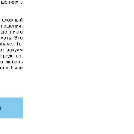
ошениях с
 сложный
тношения.
ошо, никто
омать. Это
иначе. Ты
от вакуум
 средство,
то любовь
 они были
m