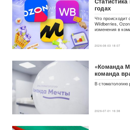
Статистика
BadComedian объяснил,
годах
почему на премьере
«Колобка» оказались пустые
кинозалы
Что происходит 
Wildberries, Oz
изменения в коми
Трамп запретил "родильный
туризм" в США
2026-08-03 18:07
В Таиланде 7 человек
погибли в результате
стрельбы в школе
ВИДЕО
«Команда М
команда вр
310 баллов ЕГЭ — и без
бюджета: почему отличники
В стоматологию 
не смогли поступить в
топовые вузы
Раскрыта схема массовой
атаки БПЛА ВСУ на Россию
2026-07-01 16:38
Федоров дал Зеленскому 12
дней, чтобы добром вернуть