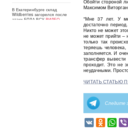
Обойти стороной л
Максимом Виторгано
В Екатеринбурге склад
Wildberries загорелся после
"Мне 37 лет. У м
атаки БПЛА ВСУ
ВИДЕО
достаточно период
Никто не может этог
Премьер Литвы осадил
не может прийти – 
министра обороны после
только так происх
заявлений об угрозе со
теряешь человека,
стороны России
заполняется. И оче
трансфер вывести 
Польша сделала шаг к
проходит. Это не з
прямому конфликту?
неудачными. Просто
Сикорский предложил
сбивать ракеты РФ над
Украиной — Москва ответила
ЧИТАТЬ СТАТЬЮ 
СК возбудил уголовное дело
против журналистки
Следите з
Катерины Гордеевой*: ее
могут объявить в
международный розыск
VK
Odnok
Wh
След НАТО в атаках по