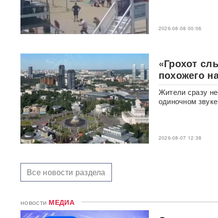
"Яблоку" грозит снятие с
2026-08-08 00:06
выборов в Госдуму: "Родина"
обратилась в Верховный суд
РФ
«Грохот сл
В "Москве-Сити" задержаны
похожего н
сотрудники мошеннических
криптообменников
Жители сразу не
одиночном звуке
Подкоп под Европу: в Литве
обнаружили уже 12
подземных тоннелей из
Беларуси
2026-08-07 12:38
Единственный в России
завод тест-полосок для
Все новости раздела
диабетиков остановился
после уголовных дел против
руководства
новости
МЕДИА
«Это не провал»: