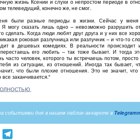
ичную жизнь Ксении и слухи о непростом периоде в отн
м телеведущий, конечно же, не смог.
еня были разные периоды в жизни. Сейчас у меня
. Я могу сказать лишь одно – невозможно разрушить о
о сделать. Когда люди любят друг друга и у них все хор
никакая роковая разлучница или разлучник – и что-то сл
одит в дешевых комедиях. В реальности происходит 
 перестаешь его любить – так тоже бывает. И тогда эт
нь часто человек, которого ты встречаешь потом, просто
тебя из ситуации, из отношений. Иногда так бывает, ч
начит, что были плохие отношения. Это не значит, что
 все заканчивается."
ПОЛНОСТЬЮ
а событиями дня в нашем паблик-аккаунте в
Telegram
lassniki
atsApp
Viber
Telegram