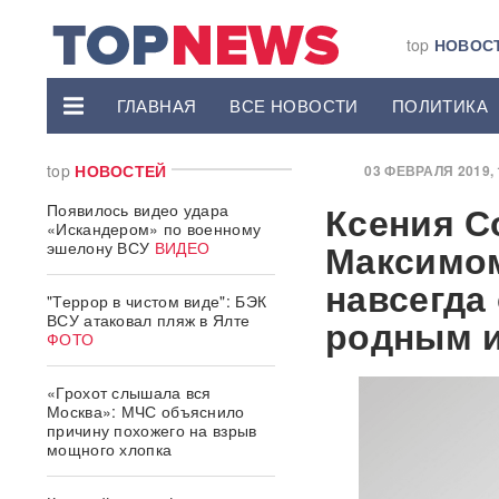
top
НОВОС
ГЛАВНАЯ
ВСЕ НОВОСТИ
ПОЛИТИКА
top
НОВОСТЕЙ
03 ФЕВРАЛЯ 2019, 1
Ксения С
Появилось видео удара
«Искандером» по военному
Максимом
эшелону ВСУ
ВИДЕО
навсегда
"Террор в чистом виде": БЭК
ВСУ атаковал пляж в Ялте
родным и
ФОТО
«Грохот слышала вся
Москва»: МЧС объяснило
причину похожего на взрыв
мощного хлопка