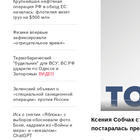
Крупнейшая нефтяная
операция РФ в обход ЕС
началась: флотилия везет
груз на $500 млн
Физики впервые
зафиксировали
«отрицательное время»
Термобарический
"будильник" для ВСУ: ВС РФ
ударили по Одессе и
Запорожью
ВИДЕО
Зеленский объявил о
«специальной санкционной
операции» против России
ФОТО:
Иск о снятии «Яблока» с
Ксения Собчак с
выборов обосновали фото
Бони, кадрами из «Войны и
постаралась пре
мира» и «вокзалом»
ChatGPT