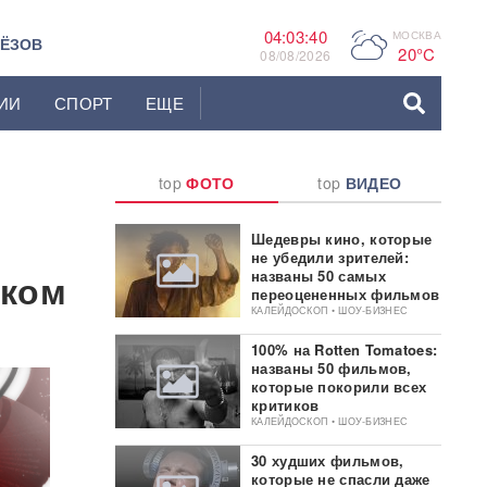
04:03:41
МОСКВА
P
ЬЁЗОВ
20°C
08/08/2026
ИИ
СПОРТ
ЕЩЕ
top
ФОТО
top
ВИДЕО
Шедевры кино, которые
не убедили зрителей:
еком
названы 50 самых
переоцененных фильмов
КАЛЕЙДОСКОП • ШОУ-БИЗНЕС
100% на Rotten Tomatoes:
названы 50 фильмов,
которые покорили всех
критиков
КАЛЕЙДОСКОП • ШОУ-БИЗНЕС
30 худших фильмов,
которые не спасли даже