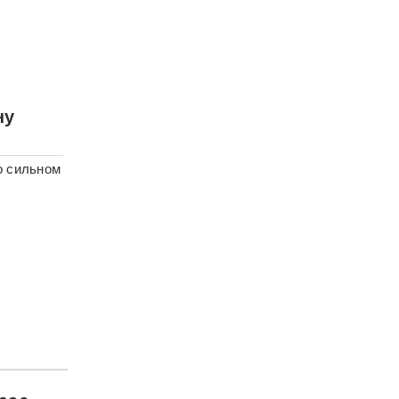
ну
о сильном