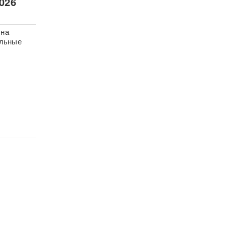
026
 на
альные