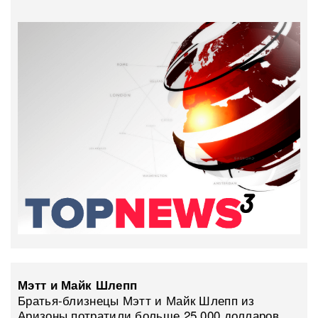
Мэтт и Майк Шлепп
Братья-близнецы Мэтт и Майк Шлепп из
Аризоны потратили больше 25 000 долларов…