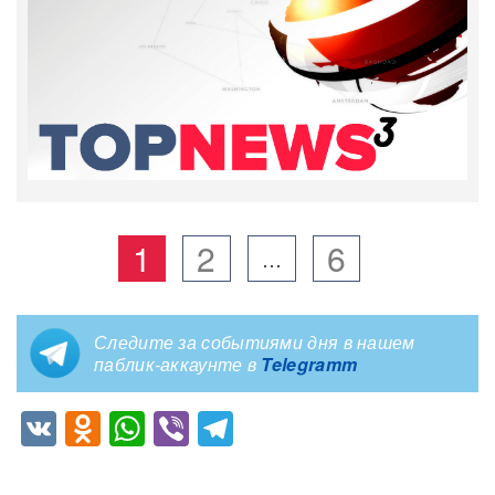
1
2
6
…
Следите за событиями дня в нашем
паблик-аккаунте в
Telegramm
VK
Odnoklassniki
WhatsApp
Viber
Telegram