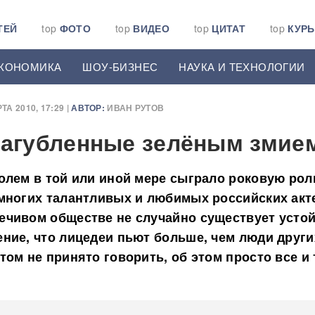
ТЕЙ
top
ФОТО
top
ВИДЕО
top
ЦИТАТ
top
КУР
КОНОМИКА
ШОУ-БИЗНЕС
НАУКА И ТЕХНОЛОГИИ
ТА 2010, 17:29 |
АВТОР:
ИВАН РУТОВ
загубленные зелёным змие
олем в той или иной мере сыграло роковую рол
многих талантливых и любимых российских акт
ечивом обществе не случайно существует устой
ние, что лицедеи пьют больше, чем люди други
том не принято говорить, об этом просто все и 