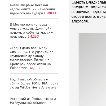
Смерть Владислава
Китай впервые показал
расцвете творческ
кадры имитации нанесения
сердечная недоста
ядерного авиаудара
ВИДЕО
скорее всего, при
алкоголя.
В Москве пенсионерка -
жертва «схемы Долиной»
подожгла себя на глазах у
приставов
ВИДЕО
«Горит дело всей моей
жизни»: ВС РФ ударили по
крупнейшему складу
маркетплейса Rozetka в
Броварах после атаки на
Wildberries
ВИДЕО
Над Тульской областью
сбили более 100 БПЛА: горит
склад Wildberries в Алексине
Уехавший из России экс-зам
Набиуллиной объявлен в