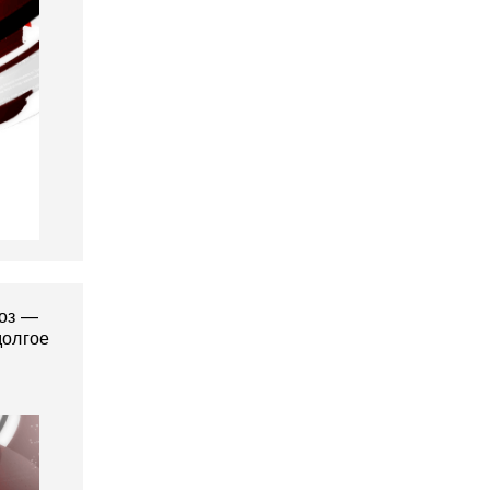
ноз —
долгое