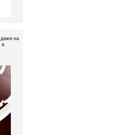
 даже на
 в