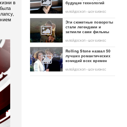
жизни в
будущее технологий
 была
КАЛЕЙДОСКОП • ШОУ-БИЗНЕС
лапсу,
ением
Эти сюжетные повороты
стали легендами и
затмили сами фильмы
КАЛЕЙДОСКОП • ШОУ-БИЗНЕС
Rolling Stone назвал 50
лучших романтических
комедий всех времен
КАЛЕЙДОСКОП • ШОУ-БИЗНЕС