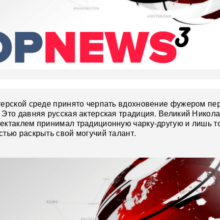
терской среде принято черпать вдохновение фужером пе
 Это давняя русская актерская традиция. Великий Никол
ектаклем принимал традиционную чарку-другую и лишь т
стью раскрыть свой могучий талант.