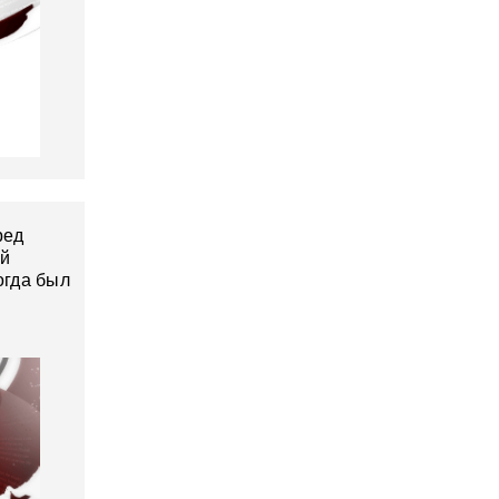
ред
ай
огда был