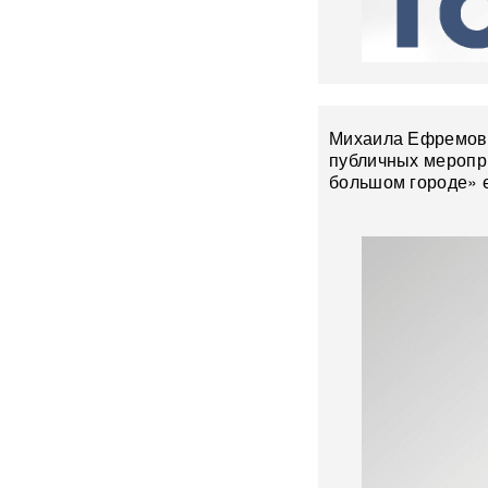
Названы регионы России,
куда продлят наземное
метро Москвы
Ozon начал отправлять
Михаила Ефремова
дорогие товары в пункты
выдачи: что изменится для
публичных меропр
покупателей
большом городе» е
Мужская сборная России по
волейболу отказалась
участвовать в ЧМ-2027 в
Польше: названа причина
Индия отказалась от
российского Су-57Э: Нью-
Дели выбрал другой путь для
истребителей пятого
поколения
«Женщина не может быть
полноценным человеком»: