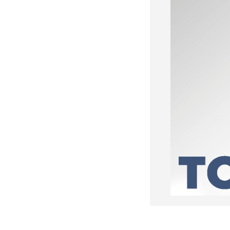
маршрут атаки ВСУ на
Геленджик
Трагедия в Севастополе:
военный устроил стрельбу в
Хмельницком — погибли
четверо
Пять человек погибли при
атаке БПЛА на Подмосковье
ФОТО
ВТБ, «Сбер» и Альфа-банк
перестали открываться в
Chrome и Safari: названа
причина
Основателя ЧВК «Ястреб»
приговорили к 18 годам: суд
вынес решение по делу об
убийстве, похищениях и
пытках