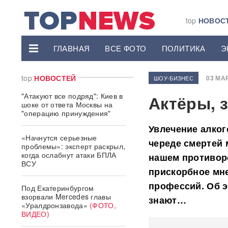
top
НОВОС
ГЛАВНАЯ
ВСЕ ФОТО
ПОЛИТИКА
Э
top
НОВОСТЕЙ
03 МАР
ШОУ-БИЗНЕС
"Атакуют все подряд": Киев в
Актёры, 
шоке от ответа Москвы на
"операцию принуждения"
Увлечение алког
«Начнутся серьезные
череде смертей 
проблемы»: эксперт раскрыл,
когда ослабнут атаки БПЛА
нашем противор
ВСУ
прискорбное мне
профессий. Об э
Под Екатеринбургом
взорвали Mercedes главы
знают…
«Уралдронзавода»
(ФОТО,
ВИДЕО)