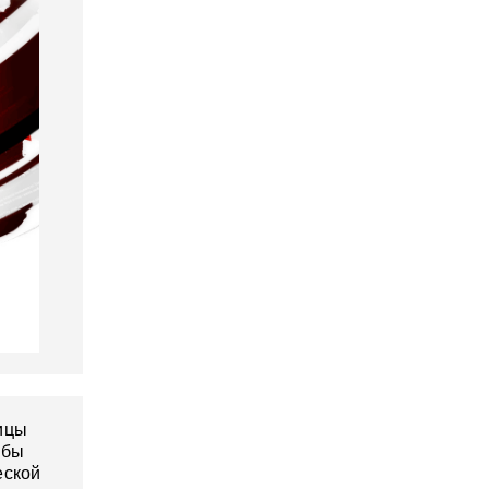
ицы
обы
еской