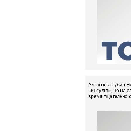
слова депутата Госдумы
вызвали громкий скандал
Зеленский согласовал новые
операции против России
С-400 за день сбили 10
МиГ-29 ВСУ: в ВКС РФ
раскрыли детали
триумфальных стрельб
"Герани" ударили по судам
ВСУ в Черном море: семь
сухогрузов поражены
ВИДЕО
Алкоголь сгубил Н
«инсульт», но на с
На Севморпути собирают
время тщательно с
десятки танкеров:
начинается крупнейшая
операция в обход ЕС
Дроны облетели Крым:
эксперт назвал возможный