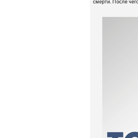
смерти. После чего
После атаки на Wildberries
ритейлеры меняют правила
доставки: что будет с ценами
«Он может говорить и с
Путиным, и с Зеленским»:
названа новая неожиданная
фигура для переговоров по
Украине
У гольф-клуба Трампа
задержали мужчину с
оружием и записями о Белом
доме
«Глупость и
безответственность»:
генералитет РФ
раскритиковали после
взрыва в московском
ресторане