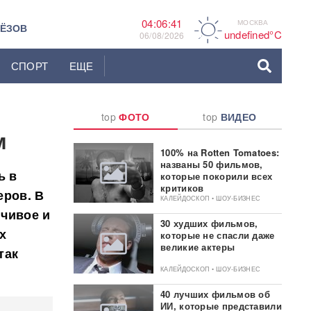
04:06:42
МОСКВА
A
ЬЁЗОВ
undefined°C
06/08/2026
СПОРТ
ЕЩЕ
top
ФОТО
top
ВИДЕО
м
100% на Rotten Tomatoes:
названы 50 фильмов,
ь в
которые покорили всех
критиков
еров. В
КАЛЕЙДОСКОП • ШОУ-БИЗНЕС
чивое и
30 худших фильмов,
х
которые не спасли даже
великие актеры
так
КАЛЕЙДОСКОП • ШОУ-БИЗНЕС
40 лучших фильмов об
ИИ, которые представили