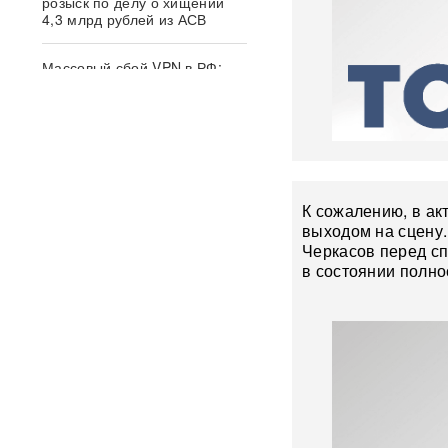
розыск по делу о хищении
4,3 млрд рублей из АСВ
Массовый сбой VPN в РФ:
более 20 сервисов
испытывают проблемы —
названы причины
Пожары и утечка аммиака:
ВС РФ нанесли
массированный удар по
К сожалению, в ак
Киеву
ВИДЕО
выходом на сцену.
Черкасов перед сп
После атаки ВСУ в
в состоянии полно
Домодедово ликвидируют
разлив химикатов
«Убить нормальную
экономику — значит убить
страну»: Собянин выступил
против перевода России на
военные рельсы