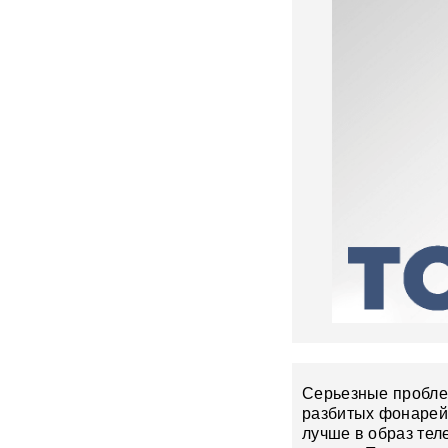
Появилось видео мощного
пожара на АЗС в Ростове-на-
Дону, где сгорели десятки
автомобилей
ВИДЕО
Турист отсудил у
туроператора почти 900
тысяч рублей из-за плана
«Ковер»
Reuters: КНДР может
разместить в России
ракетное подразделение для
ударов по Украине
В Красногорске раскрыта
«фабрика жалоб» c
тысячами доносов
Серьезные пробле
После убийства брата и
сестры в Паттайе Таиланд
разбитых фонарей
направил России особое
лучше в образ тел
письмо