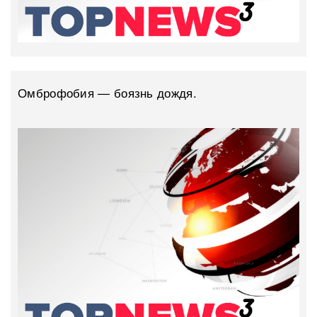
Омброфобия — боязнь дождя.