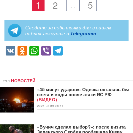
1
2
5
…
Следите за событиями дня в нашем
паблик-аккаунте в
Telegramm
VK
Odnoklassniki
WhatsApp
Viber
Telegram
топ
НОВОСТЕЙ
«45 минут ударов»: Одесса осталась без
света и воды после атаки ВС РФ
(ВИДЕО)
2026-08-09 08:51
«Вучич сделал выбор?»: после визита
Зеленского Сербия пообещала Киеву