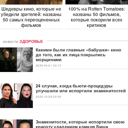
Шедевры кино, которые не
100% на Rotten Tomatoes:
убедили зрителей: названы
названы 50 фильмов,
50 самых переоцененных
которые покорили всех
фильмов
критиков
новости
ЗДОРОВЬЕ
Какими были главные «бабушки» кино
до того, как их лица покрылись
морщинами
2026-04-21 00:13
24 случая, когда бьюти-процедуры
улучшили или испортили знаменитостей
2025-10-28 00:06
Знаменитости, которые испортили свою
красоту удалением комков Биша