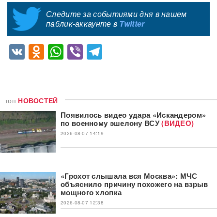
Следите за событиями дня в нашем
паблик-аккаунте в
Twitter
VK
Odnoklassniki
WhatsApp
Viber
Telegram
топ
НОВОСТЕЙ
Появилось видео удара «Искандером»
по военному эшелону ВСУ
(ВИДЕО)
2026-08-07 14:19
«Грохот слышала вся Москва»: МЧС
объяснило причину похожего на взрыв
мощного хлопка
2026-08-07 12:38