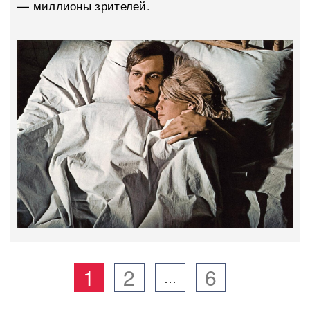
— миллионы зрителей.
1
2
6
…