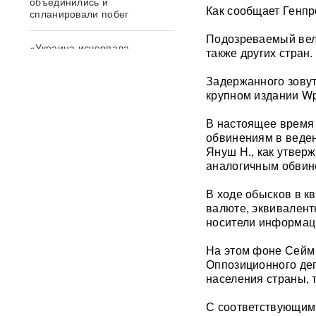
объединились и
Как сообщает Генпр
спланировали побег
Подозреваемый вел 
«Украина исчерпала
также других стран.
ресурс»: Залужный признал,
что Россия нашла
Задержанного зовут
противодействие всему
крупном издании Wp
оружию НАТО
В настоящее время 
В ФРГ ищут причастных к
обвинениям в веден
появлению БПЛА со
Януш Н., как утверж
взрывчаткой в аэропорту
аналогичным обвин
Лейпцига
В ходе обысков в к
Мэр Хиросимы обвинил
валюте, эквивалент
Россию в запугивании
носители информац
ядерным оружием, но
промолчал о США,
сбросивших атомную бомбу
На этом фоне Сейм
Оппозиционного деп
населения страны, 
Экс-посол Украины в США
расплакалась в суде после
обвинений в коррупции
С соответствующим 