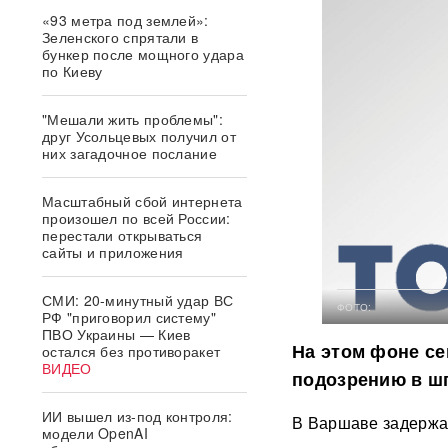
«93 метра под землей»:
Зеленского спрятали в
бункер после мощного удара
по Киеву
"Мешали жить проблемы":
друг Усольцевых получил от
них загадочное послание
Масштабный сбой интернета
произошел по всей России:
перестали открываться
сайты и приложения
СМИ: 20-минутный удар ВС
ФОТО:
РФ "приговорил систему"
ПВО Украины — Киев
На этом фоне се
остался без противоракет
ВИДЕО
подозрению в ш
ИИ вышел из-под контроля:
В Варшаве задержал
модели OpenAI