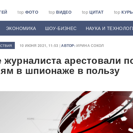
ТЕЙ
top
ФОТО
top
ВИДЕО
top
ЦИТАТ
top
КУР
ЭКОНОМИКА
ШОУ-БИЗНЕС
НАУКА И ТЕХНОЛОГ
10 ИЮНЯ 2021, 11:53 |
АВТОР:
ИРИНА СОКОЛ
СТВИЯ
 журналиста арестовали п
ям в шпионаже в пользу