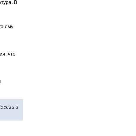
тура. В
то ему
ия, что
ы
России и