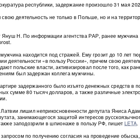
окуратура республики, задержание произошло 31 мая 202
свою деятельность не только в Польше, но и на территор
 Януш Н. По информации агентства РАР, ранее мужчина 
rost.
мужчина находится под стражей. Ему грозит до 10 лет т
ии деятельности «в пользу России», причем свою деятел
дают польские власти, активизировал после того, как ран
ениям был задержан коллега мужчины.
вартире задержанного было изъято денежных средств в п
ных сумме 80 тысяч долларов, а также различные элект
ии.
 Латвии лишил неприкосновенности депутата Яниса Адам
утата, занимающегося защитой интересов русскоязычно
также заподозрили в шпионаже в пользу РФ, пишет
LETA
.
запросом по получению согласия на проведение обыска,