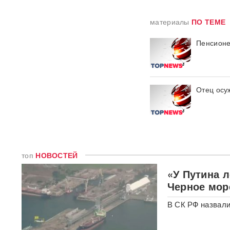
Получили бесплатно,
материалы
ПО ТЕМЕ
зарабатывали на аренде 25
лет: Союз экономистов
вернет государству 839 млн
Пенсионе
рублей за особняк на
Тверской
Российского историка Артема
Отец осу
Кирпиченка задержали сразу
после въезда в Израиль
"Атакуют все подряд": Киев в
шоке от ответа Москвы на
"операцию принуждения"
топ
НОВОСТЕЙ
«Начнутся серьезные
«У Путина 
проблемы»: эксперт раскрыл,
Черное мор
когда ослабнут атаки БПЛА
ВСУ
В СК РФ назвали
Под Екатеринбургом
взорвали Mercedes главы