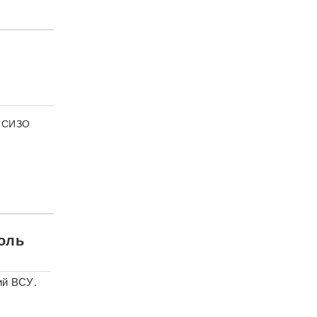
в СИЗО
роль
ий ВСУ.