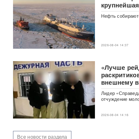
против перевода России на
крупнейшая
военные рельсы
Нефть собирают
Появилось видео мощного
пожара на АЗС в Ростове-на-
Дону, где сгорели десятки
автомобилей
ВИДЕО
2026-08-04 14:37
Турист отсудил у
туроператора почти 900
тысяч рублей из-за плана
«Лучше рей
«Ковер»
раскритико
внешнему в
Reuters: КНДР может
разместить в России
Лидер «Справедл
ракетное подразделение для
отчуждение мол
ударов по Украине
В Красногорске раскрыта
2026-08-04 14:16
«фабрика жалоб» c
тысячами доносов
Все новости раздела