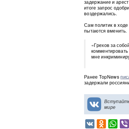
задержание и арест
итоге запрос одобр
"Латвия спасена": сенатор
воздержались.
Пушков высмеял слова
Вайкуле о готовности воевать
с Россией
Сам политик в ходе
пытаются вменить.
В бургерах пяти крупнейших
фастфудов нашли кишечную
«Грехов за собо
палочку
комментировать т
мне инкриминиру
«Трамп потребовал
объяснений»: в США
сообщили о нехватке ракет
после ударов по Ирану
Ранее TopNews
пис
задержали россияни
Фрагмент разгонной ракеты
Falcon 9 врезался в
поверхность Луны
Вступайт
мире
Медик раскрыл, как вовремя
обнаружить смертельно
VK
Odnok
Wh
опасный тромб