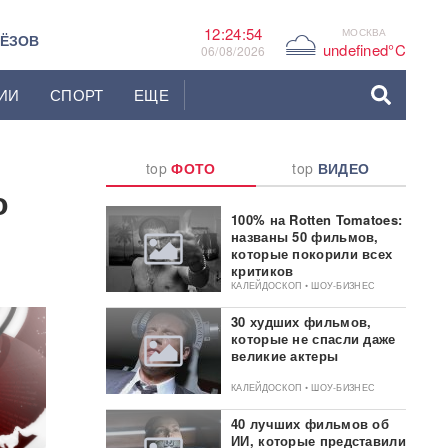
12:24:55
МОСКВА
G
ЬЁЗОВ
undefined°C
06/08/2026
ИИ
СПОРТ
ЕЩЕ
top
ФОТО
top
ВИДЕО
о
100% на Rotten Tomatoes:
названы 50 фильмов,
которые покорили всех
критиков
КАЛЕЙДОСКОП • ШОУ-БИЗНЕС
30 худших фильмов,
которые не спасли даже
великие актеры
КАЛЕЙДОСКОП • ШОУ-БИЗНЕС
40 лучших фильмов об
ИИ, которые представили