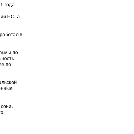
1 года.
ии ЕС, а
работал в
юрьмы по
ьность
ее по
ольской
ронные
сона.
го