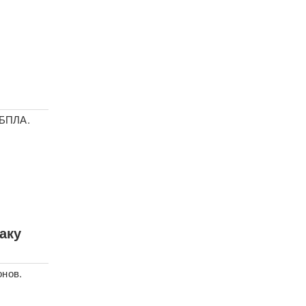
 БПЛА.
аку
онов.