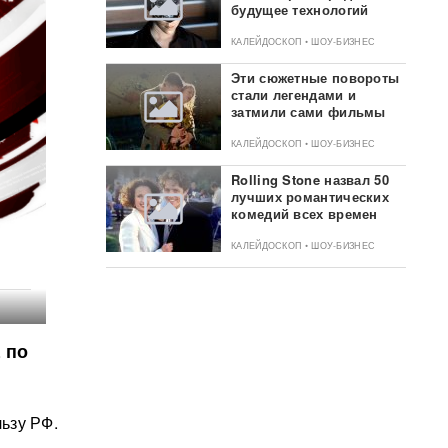
будущее технологий
КАЛЕЙДОСКОП • ШОУ-БИЗНЕС
Эти сюжетные повороты
стали легендами и
затмили сами фильмы
КАЛЕЙДОСКОП • ШОУ-БИЗНЕС
Rolling Stone назвал 50
лучших романтических
комедий всех времен
КАЛЕЙДОСКОП • ШОУ-БИЗНЕС
 по
ьзу РФ.