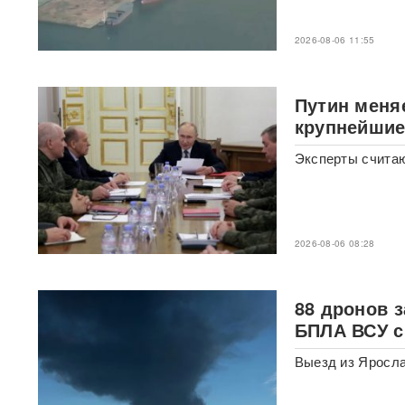
«Уралдронзавода»
(ФОТО,
ВИДЕО)
2026-08-06 11:55
Китай впервые показал
кадры имитации нанесения
ядерного авиаудара
ВИДЕО
Путин меня
крупнейшие
В Москве пенсионерка -
жертва «схемы Долиной»
Эксперты считаю
подожгла себя на глазах у
приставов
ВИДЕО
«Горит дело всей моей
2026-08-06 08:28
жизни»: ВС РФ ударили по
крупнейшему складу
маркетплейса Rozetka в
Броварах после атаки на
88 дронов 
Wildberries
ВИДЕО
БПЛА ВСУ с
Над Тульской областью
Выезд из Яросла
сбили более 100 БПЛА: горит
склад Wildberries в Алексине