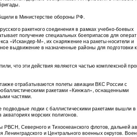
бригады.
бщили в Министерстве обороны РФ.
русского ракетного соединения в рамках учебно-боевых
атывает получение специальных боеприпасов для операт
екса «Искандер-М», их снаряжение на ракеты-носители и
ное выдвижение в назначенные районы для подготовки к
или, что эти действия являются частью комплексной пр
также отрабатываются полеты авиации ВКС России с
робаллистическими ракетами «Кинжал», оснащенными
ыми частями.
е подводные лодки с баллистическими ракетами вышли в
в акваториях морских полигонов.
 РВСН, Северного и Тихоокеанского флотов, дальней ав
я Ленинградского и Центрального военных округов. Вое