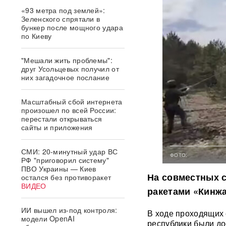
«93 метра под землей»:
Зеленского спрятали в
бункер после мощного удара
по Киеву
"Мешали жить проблемы":
друг Усольцевых получил от
них загадочное послание
Масштабный сбой интернета
произошел по всей России:
перестали открываться
сайты и приложения
СМИ: 20-минутный удар ВС
ФОТО:
РФ "приговорил систему"
ПВО Украины — Киев
На совместных с
остался без противоракет
ВИДЕО
ракетами «Кинжа
ИИ вышел из-под контроля:
В ходе проходящих 
модели OpenAI
республики были д