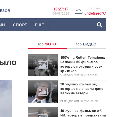
12:27:18
МОСКВА
G
ЬЁЗОВ
undefined°C
06/08/2026
ИИ
СПОРТ
ЕЩЕ
top
ФОТО
top
ВИДЕО
100% на Rotten Tomatoes:
рыло
названы 50 фильмов,
которые покорили всех
критиков
КАЛЕЙДОСКОП • ШОУ-БИЗНЕС
30 худших фильмов,
которые не спасли даже
великие актеры
КАЛЕЙДОСКОП • ШОУ-БИЗНЕС
40 лучших фильмов об
ИИ, которые представили