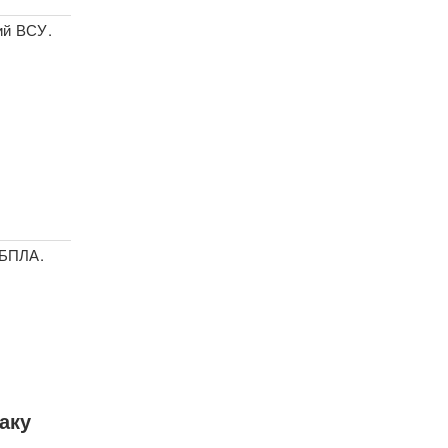
ий ВСУ.
 БПЛА.
аку