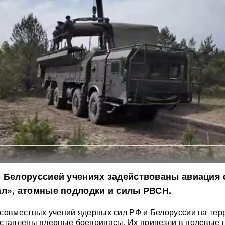
 Белоруссией учениях задействованы авиация 
л», атомные подлодки и силы РВСН.
совместных учений ядерных сил РФ и Белоруссии на те
оставлены ядерные боеприпасы. Их привезли в полевые 