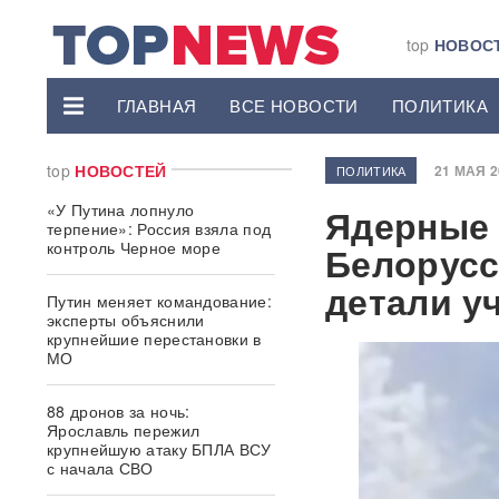
top
НОВОС
ГЛАВНАЯ
ВСЕ НОВОСТИ
ПОЛИТИКА
top
НОВОСТЕЙ
21 МАЯ 20
ПОЛИТИКА
«У Путина лопнуло
Ядерные 
терпение»: Россия взяла под
контроль Черное море
Белорус
детали у
Путин меняет командование:
эксперты объяснили
крупнейшие перестановки в
МО
88 дронов за ночь:
Ярославль пережил
крупнейшую атаку БПЛА ВСУ
с начала СВО