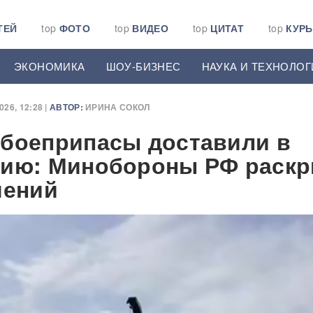
ТЕЙ
top
ФОТО
top
ВИДЕО
top
ЦИТАТ
top
КУР
ЭКОНОМИКА
ШОУ-БИЗНЕС
НАУКА И ТЕХНОЛОГ
26, 12:28 |
АВТОР:
ИРИНА СОКОЛ
боеприпасы доставили в
сию: Минобороны РФ раск
чений