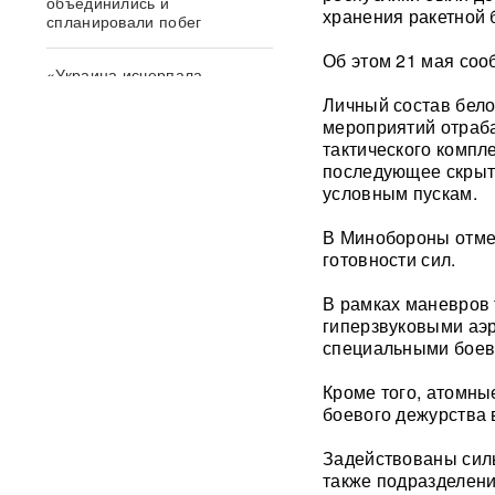
объединились и
хранения ракетной 
спланировали побег
Об этом 21 мая соо
«Украина исчерпала
ресурс»: Залужный признал,
Личный состав бело
что Россия нашла
мероприятий отраб
противодействие всему
тактического компл
оружию НАТО
последующее скрыт
условным пускам.
В ФРГ ищут причастных к
появлению БПЛА со
В Минобороны отмет
взрывчаткой в аэропорту
готовности сил.
Лейпцига
В рамках маневров 
Мэр Хиросимы обвинил
гиперзвуковыми аэ
Россию в запугивании
специальными боев
ядерным оружием, но
промолчал о США,
сбросивших атомную бомбу
Кроме того, атомны
боевого дежурства 
Экс-посол Украины в США
Задействованы силы
расплакалась в суде после
обвинений в коррупции
также подразделени