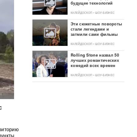
будущее технологий
КАЛЕЙДОСКОП • ШОУ-БИЗНЕС
Эти сюжетные повороты
стали легендами и
затмили сами фильмы
КАЛЕЙДОСКОП • ШОУ-БИЗНЕС
Rolling Stone назвал 50
лучших романтических
комедий всех времен
КАЛЕЙДОСКОП • ШОУ-БИЗНЕС
с
рриторию
пункты