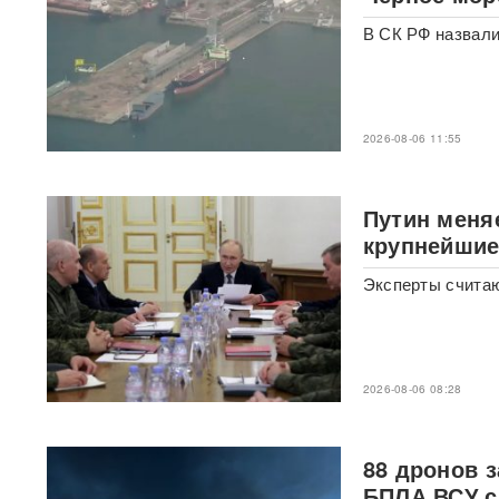
«Уралдронзавода»
(ФОТО,
ВИДЕО)
В СК РФ назвали
Китай впервые показал
кадры имитации нанесения
ядерного авиаудара
ВИДЕО
2026-08-06 11:55
В Москве пенсионерка -
жертва «схемы Долиной»
подожгла себя на глазах у
Путин меня
приставов
ВИДЕО
крупнейшие
Эксперты считаю
«Горит дело всей моей
жизни»: ВС РФ ударили по
крупнейшему складу
маркетплейса Rozetka в
Броварах после атаки на
Wildberries
ВИДЕО
2026-08-06 08:28
Над Тульской областью
сбили более 100 БПЛА: горит
88 дронов 
склад Wildberries в Алексине
БПЛА ВСУ с