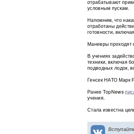
отрабатывают приве
условным пускам.
"Латвия спасена": сенатор
Пушков высмеял слова
Напомним, что нака
Вайкуле о готовности воевать
с Россией
отработаны действи
готовности, включа
В бургерах пяти крупнейших
Маневры проходят с
фастфудов нашли кишечную
палочку
В учениях задейств
техники, включая б
«Трамп потребовал
подводных лодок, в
объяснений»: в США
сообщили о нехватке ракет
после ударов по Ирану
Генсек НАТО Марк Р
Ранее TopNews
пис
Фрагмент разгонной ракеты
учения.
Falcon 9 врезался в
поверхность Луны
Стала известна цел
Медик раскрыл, как вовремя
обнаружить смертельно
опасный тромб
Вступайт