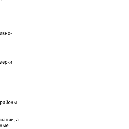
ивно-
оверки
 районы
иации, а
нные