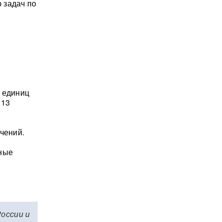
 задач по
 единиц
 13
чений.
рные
России и