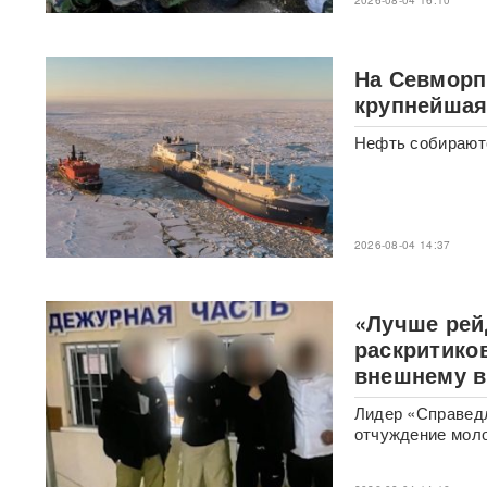
2026-08-04 16:10
против перевода России на
военные рельсы
На Севморп
Появилось видео мощного
пожара на АЗС в Ростове-на-
крупнейшая
Дону, где сгорели десятки
автомобилей
ВИДЕО
Нефть собирают
Турист отсудил у
туроператора почти 900
тысяч рублей из-за плана
«Ковер»
2026-08-04 14:37
Reuters: КНДР может
разместить в России
«Лучше рей
ракетное подразделение для
раскритико
ударов по Украине
внешнему в
В Красногорске раскрыта
Лидер «Справедл
«фабрика жалоб» c
отчуждение мол
тысячами доносов