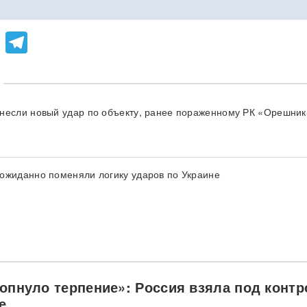
lassniki
atsApp
Viber
Telegram
несли новый удар по объекту, ранее пораженному РК «Орешник
ожиданно поменяли логику ударов по Украине
лопнуло терпение»: Россия взяла под конт
е