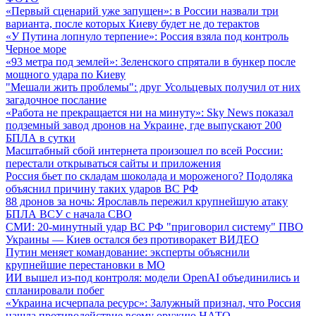
«Первый сценарий уже запущен»: в России назвали три
варианта, после которых Киеву будет не до терактов
«У Путина лопнуло терпение»: Россия взяла под контроль
Черное море
«93 метра под землей»: Зеленского спрятали в бункер после
мощного удара по Киеву
"Мешали жить проблемы": друг Усольцевых получил от них
загадочное послание
«Работа не прекращается ни на минуту»: Sky News показал
подземный завод дронов на Украине, где выпускают 200
БПЛА в сутки
Масштабный сбой интернета произошел по всей России:
перестали открываться сайты и приложения
Россия бьет по складам шоколада и мороженого? Подоляка
объяснил причину таких ударов ВС РФ
88 дронов за ночь: Ярославль пережил крупнейшую атаку
БПЛА ВСУ с начала СВО
СМИ: 20-минутный удар ВС РФ "приговорил систему" ПВО
Украины — Киев остался без противоракет
ВИДЕО
Путин меняет командование: эксперты объяснили
крупнейшие перестановки в МО
ИИ вышел из-под контроля: модели OpenAI объединились и
спланировали побег
«Украина исчерпала ресурс»: Залужный признал, что Россия
нашла противодействие всему оружию НАТО