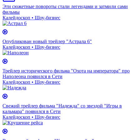
Эти сюжетные повороты стали легендами и затмили сами
фильмы
Калейдоскоп • Шоу-бизнес
Опубликован новый трейлер "Астрала 6"
Калейдоскоп • Шоу-бизнес
Трейлер исторического фильма "Охота на императора" про
Наполеона появился в Сети
Калейдоскоп • Шоу-бизнес
Свежий трейлер фильма "Надежда" со звездой "Игры в
кальмара" появился в Сети
Калейдоскоп • Шоу-бизнес