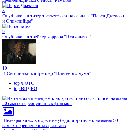
древнеиндийского эпоса "Рамаяна"
8
Опубликован тизер третьего сезона сериала "Перси Джексон
и Олимпийцы"
9
Опубликован трейлер хоррора "Психопатка"
10
В Сети появился трейлер "Плетёного мужа"
top
ФОТО
top
ВИДЕО
Шедевры кино, которые не убедили зрителей: названы 50
самых переоцененных фильмов