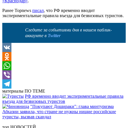
«Краснодар»
.
Ранее Topnews
писал
, что РФ временно вводит
экспериментальные правила въезда для безвизовых туристов.
Следите за событиями дня в нашем паблик-
аккаунте в
Twitter
VK
Odnoklassniki
WhatsApp
Viber
материалы
ПО ТЕМЕ
Telegram
РФ временно вводит экспериментальные правила
въезда для безвизовых туристов
"Покупают Дошираки": глава минтуризма
Абхазии заявила, что стране не нужны нищие российские
туристы, вызвав скандал
топ
НОВОСТЕЙ