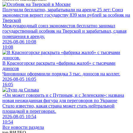
Получили бесплатно, зарабатывали на аренде 25 лет: Союз
экономистов вернет государству 839 млн рублей за особняк на
Тверской
Международный союз экономистов бесплатно занимал
государственный особняк на Тверской и зарабатывал, сдавая
помещения в аренду.
2026-08-06 10:08
10:08
В Красногорске раскрыта «фабрика жалоб» c тысячами
доносов
Чиновники оформиили порядка 3 тыс. доносов на коллег.
2026-08-05 16:05
16:05
«Он может говорить и с Путиным, и с Зеленским»: названа
новая неожиданная фигура для переговоров по Украине
Стало известно, какая страна может стать нейтральной
площадкой в переговорах.
2026-08-05 10:54
10:54
Все новости раздела
top
ВИДЕО