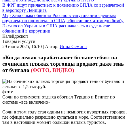
В ФРГ ищут причастных к появлению БПЛА со взрывчаткой
в аэропорту Лейпцига
Мэр Хиросимы обвинил Россию в запугивании ядерным
оружием, но промолчал о США, сбросивших атомную бомбу
Экс-посол Украины в США расплакалась в суде после
обвинений в коррупции
Калейдоскоп
Товары и услуги
29 июня 2025, 16:10 |
Автор:
Инна Семина
«Когда лежак зарабатывает больше тебя»: на
сочинских пляжах торговцы продают даже тень
от бунгало
(ФОТО, ВИДЕО)
фото:
Сочи по стоимости отдыха обогнал Турцию и Египет по
системе «все включено».
Сочи в этом году стал одним из немногих курортных городов,
где официально разрешено купаться в море. Соответственном
там в настоящий момент большой наплыв туристов.