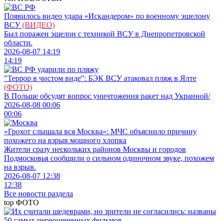
Появилось видео удара «Искандером» по военному эшелону
ВСУ
(ВИДЕО)
Был поражен эшелон с техникой ВСУ в Днепропетровской
области.
2026-08-07 14:19
14:19
"Террор в чистом виде": БЭК ВСУ атаковал пляж в Ялте
(ФОТО)
В Польше обсудят вопрос уничтожения ракет над Украиной/
2026-08-08 00:06
00:06
«Грохот слышала вся Москва»: МЧС объяснило причину
похожего на взрыв мощного хлопка
Жители сразу нескольких районов Москвы и городов
Подмосковья сообщили о сильном одиночном звуке, похожем
на взрыв.
2026-08-07 12:38
12:38
Все новости раздела
top
ФОТО