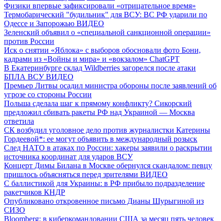
Физики впервые зафиксировали «отрицательное время»
Термобарический "будильник" для ВСУ: ВС РФ ударили по
Одессе и Запорожью
ВИДЕО
Зеленский объявил о «специальной санкционной операции»
против России
Иск о снятии «Яблока» с выборов обосновали фото Бони,
кадрами из «Войны и мира» и «вокзалом» ChatGPT
В Екатеринбурге склад Wildberries загорелся после атаки
БПЛА ВСУ
ВИДЕО
Премьер Литвы осадил министра обороны после заявлений об
угрозе со стороны России
Польша сделала шаг к прямому конфликту? Сикорский
предложил сбивать ракеты РФ над Украиной — Москва
ответила
СК возбудил уголовное дело против журналистки Катерины
Гордеевой*: ее могут объявить в международный розыск
След НАТО в атаках по России: хакеры заявили о раскрытии
источника координат для ударов ВСУ
Концерт Димы Билана в Москве обернулся скандалом: певцу
пришлось объясняться перед зрителями
ВИДЕО
С баллистикой для Украины: в РФ прибыло подразделение
ракетчиков КНДР
Опубликовано откровенное письмо Дианы Шурыгиной из
СИЗО
Bloomberg: в киберкомандовании США за месяц пять человек