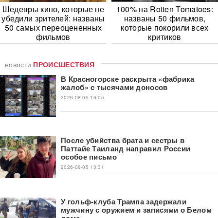
Шедевры кино, которые не
100% на Rotten Tomatoes:
убедили зрителей: названы
названы 50 фильмов,
50 самых переоцененных
которые покорили всех
фильмов
критиков
новости
ПРОИСШЕСТВИЯ
В Красногорске раскрыта «фабрика
жалоб» c тысячами доносов
2026-08-05 16:05
После убийства брата и сестры в
Паттайе Таиланд направил России
особое письмо
2026-08-05 13:31
У гольф-клуба Трампа задержали
мужчину с оружием и записями о Белом
доме