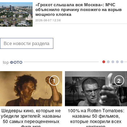
«Грохот слышала вся Москва»: МЧС
объяснило причину похожего на взрыв
мощного хлопка
2026-08-07 12:38
Все новости раздела
top
ФОТО
1
2
Шедевры кино, которые не
100% на Rotten Tomatoes:
убедили зрителей: названы
названы 50 фильмов,
50 самых переоцененных
которые покорили всех
фильмов
критиков