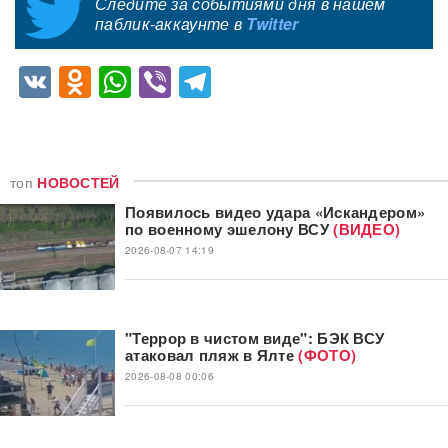
Следите за событиями дня в нашем
паблик-аккаунте в
Twitter
VK
Odnoklassniki
WhatsApp
Viber
Telegram
топ
НОВОСТЕЙ
Появилось видео удара «Искандером»
по военному эшелону ВСУ
(ВИДЕО)
2026-08-07 14:19
"Террор в чистом виде": БЭК ВСУ
атаковал пляж в Ялте
(ФОТО)
2026-08-08 00:06