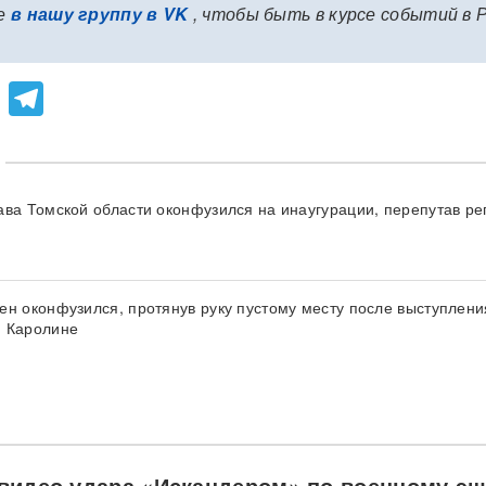
е
в нашу группу в VK
, чтобы быть в курсе событий в 
lassniki
atsApp
Viber
Telegram
ава Томской области оконфузился на инаугурации, перепутав ре
ен оконфузился, протянув руку пустому месту после выступлени
 Каролине
видео удара «Искандером» по военному э