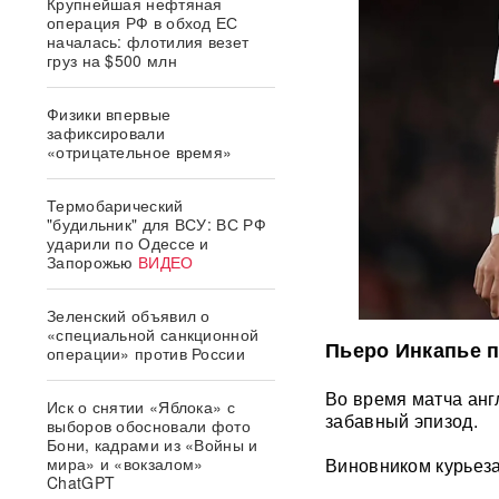
Крупнейшая нефтяная
операция РФ в обход ЕС
началась: флотилия везет
груз на $500 млн
Физики впервые
зафиксировали
«отрицательное время»
Термобарический
"будильник" для ВСУ: ВС РФ
ударили по Одессе и
Запорожью
ВИДЕО
Зеленский объявил о
«специальной санкционной
Пьеро Инкапье п
операции» против России
Во время матча ан
Иск о снятии «Яблока» с
забавный эпизод.
выборов обосновали фото
Бони, кадрами из «Войны и
Виновником курьеза
мира» и «вокзалом»
ChatGPT