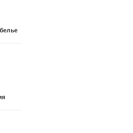
 белье
ия