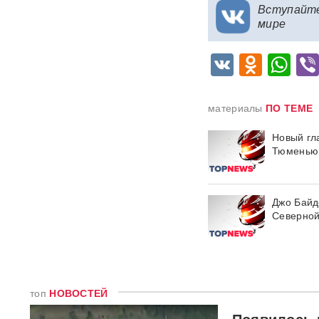
Вступайт
мире
"Яблоку" грозит снятие с
выборов в Госдуму: "Родина"
VK
Odnok
Wh
обратилась в Верховный суд
РФ
В "Москве-Сити" задержаны
материалы
ПО ТЕМЕ
сотрудники мошеннических
криптообменников
Новый гл
Тюменью
Подкоп под Европу: в Литве
обнаружили уже 12
подземных тоннелей из
Беларуси
Джо Байд
Северной
Единственный в России
завод тест-полосок для
диабетиков остановился
после уголовных дел против
руководства
топ
НОВОСТЕЙ
«Это не провал»:
Появилось 