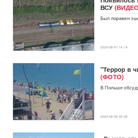
BadComedian объяснил,
ВСУ
(ВИДЕО
почему на премьере
«Колобка» оказались пустые
Был поражен эше
кинозалы
Трамп запретил "родильный
туризм" в США
2026-08-07 14:19
В Таиланде 7 человек
погибли в результате
стрельбы в школе
ВИДЕО
"Террор в ч
(ФОТО)
310 баллов ЕГЭ — и без
бюджета: почему отличники
В Польше обсудя
не смогли поступить в
топовые вузы
Раскрыта схема массовой
атаки БПЛА ВСУ на Россию
2026-08-08 00:06
Федоров дал Зеленскому 12
дней, чтобы добром вернуть