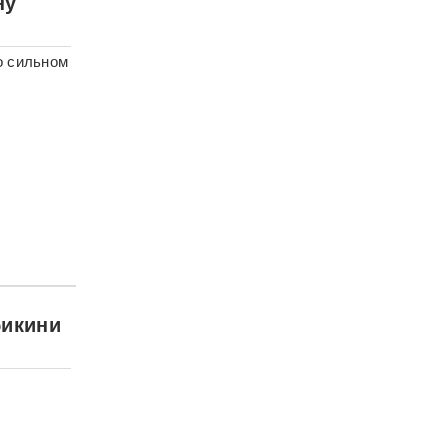
ну
о сильном
бикини