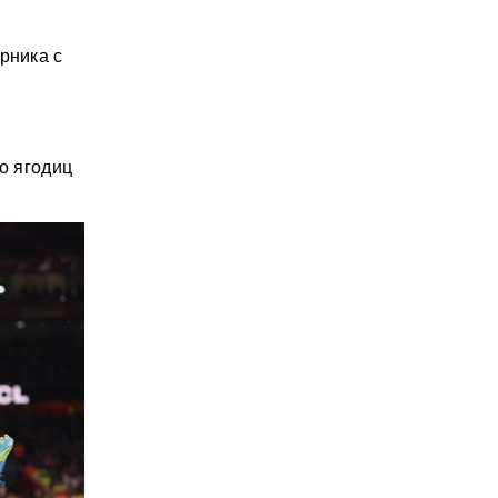
рника с
о ягодиц