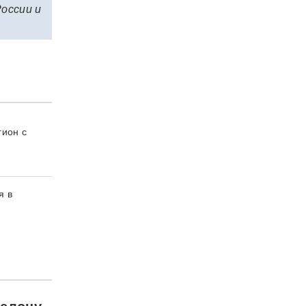
России и
гион с
я в
шелону