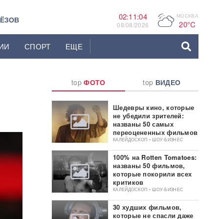
02:11:06
МОСКВА
P
ЬЁЗОВ
20°C
08/08/2026
ИИ
СПОРТ
ЕЩЕ
top
ФОТО
top
ВИДЕО
Шедевры кино, которые
не убедили зрителей:
названы 50 самых
переоцененных фильмов
КАЛЕЙДОСКОП • ШОУ-БИЗНЕС
100% на Rotten Tomatoes:
названы 50 фильмов,
которые покорили всех
критиков
КАЛЕЙДОСКОП • ШОУ-БИЗНЕС
30 худших фильмов,
которые не спасли даже