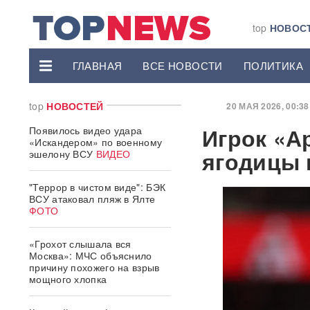
top
НОВОС
ГЛАВНАЯ
ВСЕ НОВОСТИ
ПОЛИТИКА
top
НОВОСТЕЙ
20 МАЯ 2026, 00:38 
Игрок «А
Появилось видео удара
«Искандером» по военному
ягодицы 
эшелону ВСУ
ВИДЕО
"Террор в чистом виде": БЭК
ВСУ атаковал пляж в Ялте
ФОТО
«Грохот слышала вся
Москва»: МЧС объяснило
причину похожего на взрыв
мощного хлопка