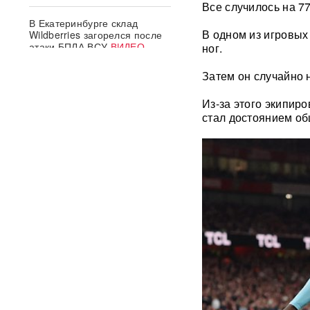
Все случилось на 7
В Екатеринбурге склад
В одном из игровых
Wildberries загорелся после
атаки БПЛА ВСУ
ВИДЕО
ног.
Затем он случайно 
Премьер Литвы осадил
министра обороны после
Из-за этого экипир
заявлений об угрозе со
стороны России
стал достоянием об
Польша сделала шаг к
прямому конфликту?
Сикорский предложил
сбивать ракеты РФ над
Украиной — Москва ответила
СК возбудил уголовное дело
против журналистки
Катерины Гордеевой*: ее
могут объявить в
международный розыск
След НАТО в атаках по