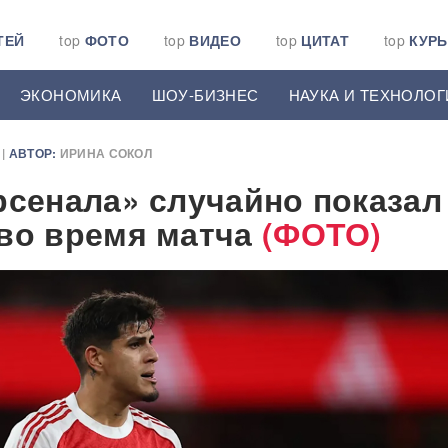
ТЕЙ
top
ФОТО
top
ВИДЕО
top
ЦИТАТ
top
КУР
ЭКОНОМИКА
ШОУ-БИЗНЕС
НАУКА И ТЕХНОЛОГ
|
АВТОР:
ИРИНА СОКОЛ
рсенала» случайно показал
во время матча
(ФОТО)