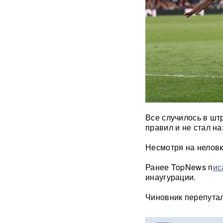
России: хакеры заявили о
раскрытии источника
координат для ударов ВСУ
Концерт Димы Билана в
Москве обернулся
скандалом: певцу пришлось
объясняться перед
зрителями
ВИДЕО
С баллистикой для Украины:
в РФ прибыло
Все случилось в шт
подразделение ракетчиков
правил и не стал на
КНДР
Несмотря на неловк
Опубликовано откровенное
письмо Дианы Шурыгиной из
Ранее TopNews п
ис
СИЗО
инаугурации.
Чиновник перепутал
Bloomberg: в
киберкомандовании США за
месяц пять человек
покончили с жизнью