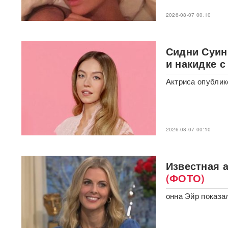
«У Путина лопнуло
терпение»: Россия взяла под
2026-08-07 00:10
контроль Черное море
«93 метра под землей»:
Сидни Суин
Зеленского спрятали в
бункер после мощного удара
и накидке 
по Киеву
Актриса опублик
"Мешали жить проблемы":
друг Усольцевых получил от
них загадочное послание
2026-08-07 00:10
«Работа не прекращается ни
на минуту»: Sky News
показал подземный завод
дронов на Украине, где
Известная а
выпускают 200 БПЛА в сутки
(ФОТО)
Масштабный сбой интернета
онна Эйр показа
произошел по всей России:
перестали открываться
сайты и приложения