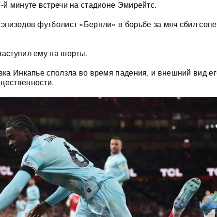
7-й минуте встречи на стадионе Эмирейтс.
 эпизодов футболист «Бернли» в борьбе за мяч сбил сопе
наступил ему на шорты.
овка Инкапье сползла во время падения, и внешний вид ег
щественности.