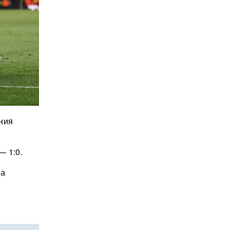
ния
— 1:0.
на