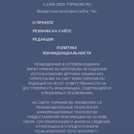
© 2006-2026 TOPNEWS.RU
Возрастная категория сайта: 18+
О ПРОЕКТЕ
РЕКЛАМА НА САЙТЕ
РЕДАКЦИЯ
ПОЛИТИКА
КОНФИДЕНЦИАЛЬНОСТИ
РАЗМЕЩЕННЫЕ В СЕТЕВОМ ИЗДАНИИ
WWW.TOPNEWS.RU МАТЕРИАЛЫ НЕ ПОДЛЕЖАТ
ИСПОЛЬЗОВАНИЮ ДРУГИМИ ЛИЦАМИ БЕЗ
ГИПЕРССЫЛКИ НА САЙТ WWW.TOPNEWS.RU
РЕДАКЦИЯ НЕ НЕСЕТ ОТВЕТСТВЕННОСТИ ЗА
ДОСТОВЕРНОСТЬ ИНФОРМАЦИИ, СОДЕРЖАЩЕЙСЯ
В РЕКЛАМНЫХ ОБЪЯВЛЕНИЯХ
НА САЙТЕ TOPNEWS.RU ПРИМЕНЯЮТСЯ
РЕКОМЕНДАТЕЛЬНЫЕ ТЕХНОЛОГИИ
(ИНФОРМАЦИОННЫЕ ТЕХНОЛОГИИ
ПРЕДОСТАВЛЕНИЯ ИНФОРМАЦИИ НА ОСНОВЕ
СБОРА, СИСТЕМАТИЗАЦИИ И АНАЛИЗА СВЕДЕНИЙ,
ОТНОСЯЩИХСЯ К ПРЕДПОЧТЕНИЯМ
ПОЛЬЗОВАТЕЛЕЙ СЕТИ "ИНТЕРНЕТ",