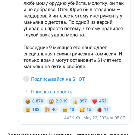
«Зеленоградского Чикатило» отправили в колонию