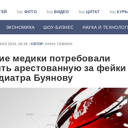
ТЕЙ
top
ФОТО
top
ВИДЕО
top
ЦИТАТ
top
КУР
ЭКОНОМИКА
ШОУ-БИЗНЕС
НАУКА И ТЕХНОЛОГ
МАЯ 2024, 00:26 |
АВТОР:
ИННА СЕМИНА
ие медики потребовали
ть арестованную за фейки
диатра Буянову