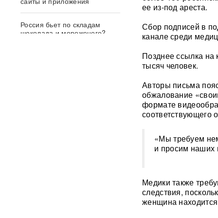
сайты и приложения
ее из-под ареста.
Россия бьет по складам
Сбор подписей в по
шоколада и мороженого?
канале среди медиц
Подоляка объяснил причину
таких ударов ВС РФ
Позднее ссылка на 
тысяч человек.
СМИ: 20-минутный удар ВС
РФ "приговорил систему"
Авторы письма пояс
ПВО Украины — Киев
обжалование «свои
остался без противоракет
формате видеообра
ВИДЕО
соответствующего о
Драка члена сборной России
по вольной борьбе с
«Мы требуем не
охранниками попала на
и просим наших 
видео
ВИДЕО
ИИ вышел из-под контроля:
Медики также требу
модели OpenAI
следствия, посколь
объединились и
женщина находится 
спланировали побег