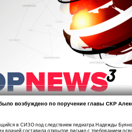
 было возбуждено по поручение главы СКР Алек
ящийся в СИЗО под следствием педиатра Надежды Буян
их врачей составила открытое письмо с требованием осв