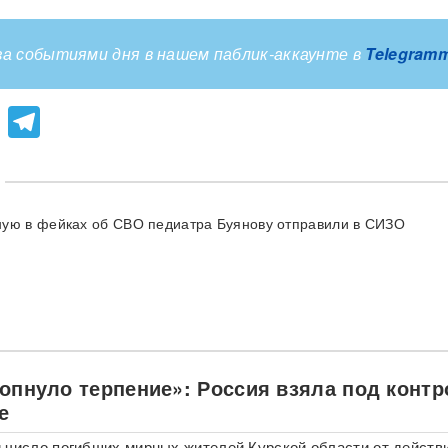
а событиями дня в нашем паблик-аккаунте в
Telegram
lassniki
atsApp
Viber
Telegram
ую в фейках об СВО педиатра Буянову отправили в СИЗО
лопнуло терпение»: Россия взяла под конт
е
 число погибших мирных жителей Курской области от действ