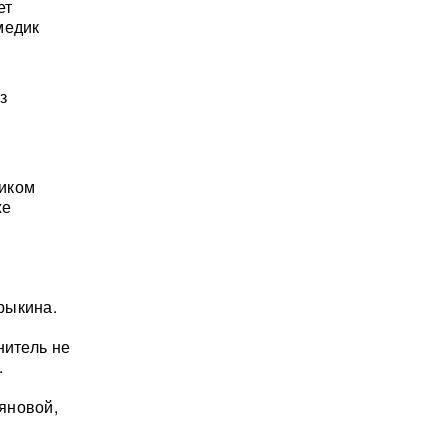
ет
медик
з
чиком
же
рыкина.
нитель не
.
яновой,