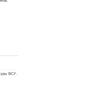
онов.
туры ВСУ.