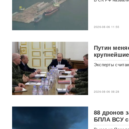
лет: Союз экономистов
вернет государству 839 млн
рублей за особняк на
Тверской
2026-08-06 11:55
Российского историка Артема
Кирпиченка задержали сразу
после въезда в Израиль
Путин меня
крупнейшие
"Атакуют все подряд": Киев в
шоке от ответа Москвы на
Эксперты считаю
"операцию принуждения"
«Начнутся серьезные
проблемы»: эксперт раскрыл,
когда ослабнут атаки БПЛА
2026-08-06 08:28
ВСУ
Под Екатеринбургом
88 дронов 
взорвали Mercedes главы
«Уралдронзавода»
(ФОТО,
БПЛА ВСУ с
ВИДЕО)