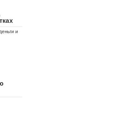
д
тках
деньги и
ю