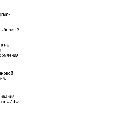
gram-
сь более 2
ва на
в
формления
яновой
ия.
гивания
 а в СИЗО