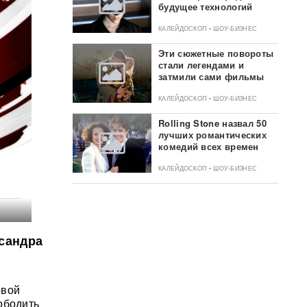
будущее технологий
КАЛЕЙДОСКОП • ШОУ-БИЗНЕС
Эти сюжетные повороты
стали легендами и
затмили сами фильмы
КАЛЕЙДОСКОП • ШОУ-БИЗНЕС
Rolling Stone назвал 50
лучших романтических
комедий всех времен
КАЛЕЙДОСКОП • ШОУ-БИЗНЕС
сандра
овой
ободить