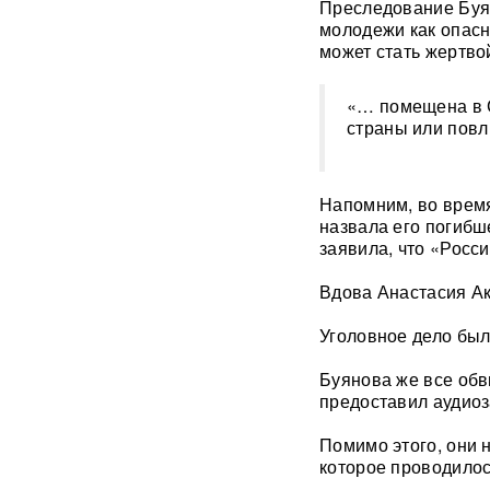
Преследование Буян
«Украина исчерпала
молодежи как опасн
ресурс»: Залужный признал,
может стать жертво
что Россия нашла
противодействие всему
оружию НАТО
«… помещена в С
страны или повл
В ФРГ ищут причастных к
появлению БПЛА со
взрывчаткой в аэропорту
Лейпцига
Напомним, во время
назвала его погибш
заявила, что «Росс
Мэр Хиросимы обвинил
Россию в запугивании
ядерным оружием, но
Вдова Анастасия А
промолчал о США,
сбросивших атомную бомбу
Уголовное дело был
Буянова же все обв
Экс-посол Украины в США
расплакалась в суде после
предоставил аудиоз
обвинений в коррупции
Помимо этого, они 
которое проводилос
"Латвия спасена": сенатор
Пушков высмеял слова