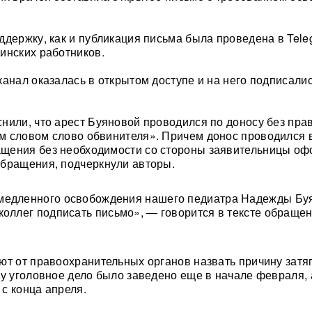
ддержку, как и публикация письма была проведена в Tele
инских работников.
канал оказалась в открытом доступе и на него подписали
нили, что арест Буяновой проводился по доносу без пра
м словом слово обвинителя». Причем донос проводился 
щения без необходимости со стороны заявительницы о
бращения, подчеркнули авторы.
медленного освобождения нашего педиатра Надежды Бу
коллег подписать письмо», — говорится в тексте обращен
ют от правоохранительных органов назвать причину затя
ку уголовное дело было заведено еще в начале февраля,
с конца апреля.