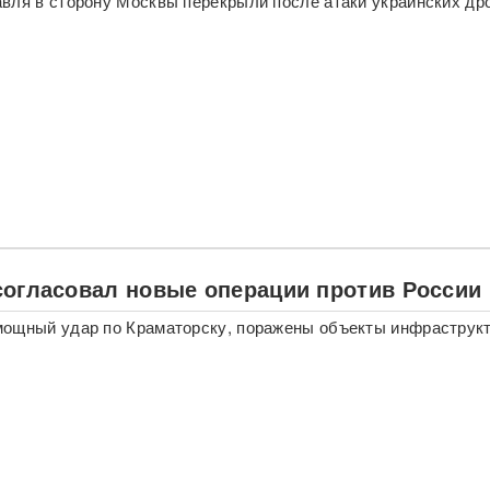
вля в сторону Москвы перекрыли после атаки украинских др
согласовал новые операции против России
мощный удар по Краматорску, поражены объекты инфраструк