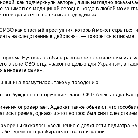
овой, как подчеркнули авторы, лишь наглядно показыва
о заниматься медициной сегодня, когда в любой момент 
й оговора и сесть на скамью подсудимых.
ИЗО как опасный преступник, который может скрыться и
иять на следственные действия», — говорится в письме.
 приема Буянова якобы в разговоре с семилетним маль
его в зоне СВО отца «законно целью для Украины», а так
ия виновата сама».
киньшина возмутилась такому поведению.
о возбуждено по поручение главы СК Р Александра Баст
инения опровергает. Адвокат также объявил, что гособви
апись приема, однако и этот вопрос был снят следствием
намерены обжалось увольнение с должности педиатра Бу
ь без должного разбирательства в ситуации.