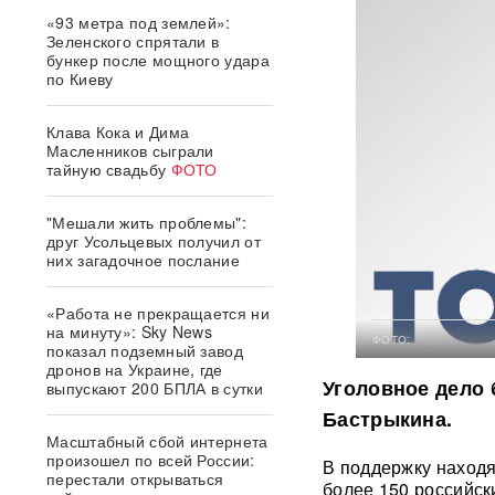
«93 метра под землей»:
Зеленского спрятали в
бункер после мощного удара
по Киеву
Клава Кока и Дима
Масленников сыграли
тайную свадьбу
ФОТО
"Мешали жить проблемы":
друг Усольцевых получил от
них загадочное послание
«Работа не прекращается ни
на минуту»: Sky News
ФОТО:
показал подземный завод
дронов на Украине, где
Уголовное дело
выпускают 200 БПЛА в сутки
Бастрыкина.
Масштабный сбой интернета
произошел по всей России:
В поддержку наход
перестали открываться
более 150 российск