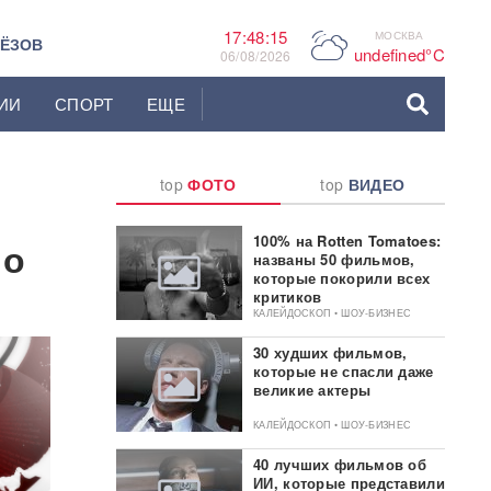
17:48:16
МОСКВА
P
ЬЁЗОВ
undefined°C
06/08/2026
ИИ
СПОРТ
ЕЩЕ
top
ФОТО
top
ВИДЕО
100% на Rotten Tomatoes:
 о
названы 50 фильмов,
которые покорили всех
критиков
КАЛЕЙДОСКОП • ШОУ-БИЗНЕС
30 худших фильмов,
которые не спасли даже
великие актеры
КАЛЕЙДОСКОП • ШОУ-БИЗНЕС
40 лучших фильмов об
ИИ, которые представили