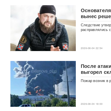
розыск по делу о хищении
4,3 млрд рублей из АСВ
Основателя
вынес реше
Массовый сбой VPN в РФ:
более 20 сервисов
Следствие утвер
испытывают проблемы —
расправлялись с
названы причины
Пожары и утечка аммиака:
ВС РФ нанесли
2026-08-04 22:54
массированный удар по
Киеву
ВИДЕО
После атак
После атаки ВСУ в
Домодедово ликвидируют
выгорел скл
разлив химикатов
Пожар возник в 
«Убить нормальную
экономику — значит убить
страну»: Собянин выступил
против перевода России на
военные рельсы
2026-08-04 18:00