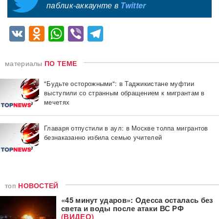
паблик-аккаунте в
Twitter
VK
Odnoklassniki
WhatsApp
Viber
Telegram
материалы
ПО ТЕМЕ
"Будьте осторожными": в Таджикистане муфтии
выступили со странным обращением к мигрантам в
мечетях
Главаря отпустили в аул: в Москве толпа мигрантов
безнаказанно избила семью учителей
топ
НОВОСТЕЙ
«45 минут ударов»: Одесса осталась без
света и воды после атаки ВС РФ
(ВИДЕО)