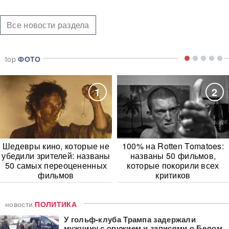
Все новости раздела
top
ФОТО
1
2
Шедевры кино, которые не
100% на Rotten Tomatoes:
убедили зрителей: названы
названы 50 фильмов,
50 самых переоцененных
которые покорили всех
фильмов
критиков
новости
ПОЛИТИКА
У гольф-клуба Трампа задержали
мужчину с оружием и записями о Белом