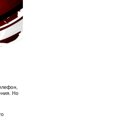
елефон,
ения. Но
то