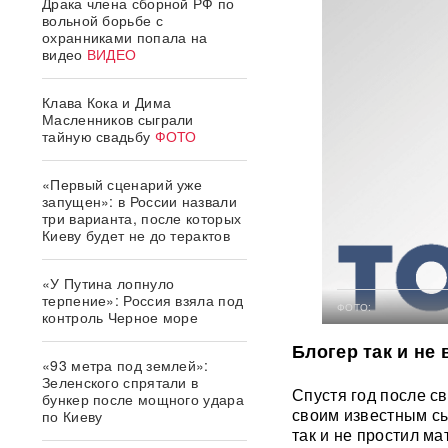
Драка члена сборной РФ по
вольной борьбе с
охранниками попала на
видео
ВИДЕО
Клава Кока и Дима
Масленников сыграли
тайную свадьбу
ФОТО
«Первый сценарий уже
запущен»: в России назвали
три варианта, после которых
Киеву будет не до терактов
«У Путина лопнуло
терпение»: Россия взяла под
ФОТО:
контроль Черное море
Блогер так и не 
«93 метра под землей»:
Зеленского спрятали в
Спустя год после с
бункер после мощного удара
своим известным сы
по Киеву
так и не простил ма