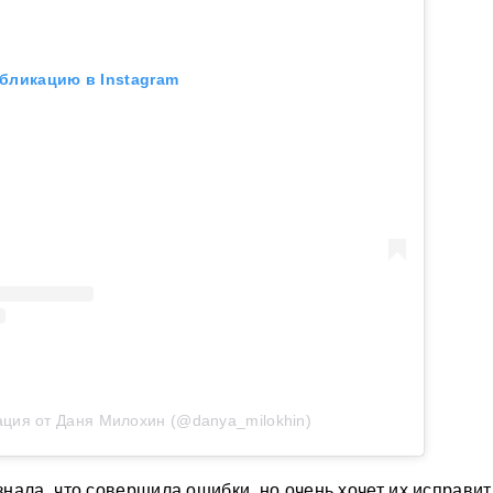
бликацию в Instagram
ация от Даня Милохин (@danya_milokhin)
нала, что совершила ошибки, но очень хочет их исправит