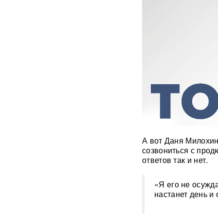
с начала СВО
СМИ: 20-минутный удар ВС
РФ "приговорил систему"
ПВО Украины — Киев
остался без противоракет
ВИДЕО
Путин меняет командование:
эксперты объяснили
крупнейшие перестановки в
МО
ИИ вышел из-под контроля:
А вот Даня Милохин
модели OpenAI
созвониться с прод
объединились и
ответов так и нет.
спланировали побег
«Я его не осужд
«Украина исчерпала
ресурс»: Залужный признал,
настанет день и
что Россия нашла
противодействие всему
оружию НАТО