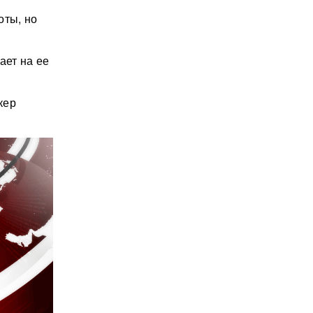
оты, но
ает на ее
кер