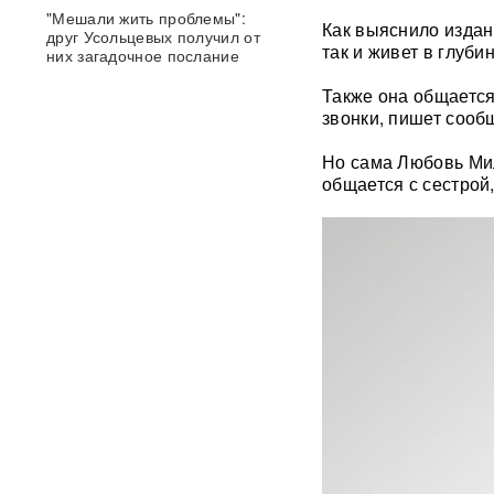
"Мешали жить проблемы":
Как выяснило изда
друг Усольцевых получил от
так и живет в глуби
них загадочное послание
Также она общается
«Работа не прекращается ни
звонки, пишет сооб
на минуту»: Sky News
показал подземный завод
Но сама Любовь Мило
дронов на Украине, где
общается с сестрой,
выпускают 200 БПЛА в сутки
Масштабный сбой интернета
произошел по всей России:
перестали открываться
сайты и приложения
Россия бьет по складам
шоколада и мороженого?
Подоляка объяснил причину
таких ударов ВС РФ
88 дронов за ночь:
Ярославль пережил
крупнейшую атаку БПЛА ВСУ