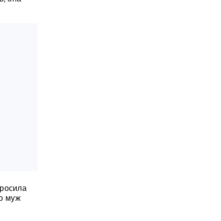
бросила
но муж