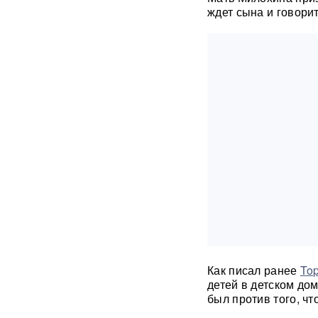
ждет сына и говорит
Российского историка Артема
Кирпиченка задержали сразу
после въезда в Израиль
"Атакуют все подряд": Киев в
шоке от ответа Москвы на
"операцию принуждения"
«Начнутся серьезные
проблемы»: эксперт раскрыл,
когда ослабнут атаки БПЛА
ВСУ
Под Екатеринбургом
взорвали Mercedes главы
«Уралдронзавода»
(ФОТО,
ВИДЕО)
Как писал ранее
To
Китай впервые показал
детей в детском дом
кадры имитации нанесения
был против того, ч
ядерного авиаудара
ВИДЕО