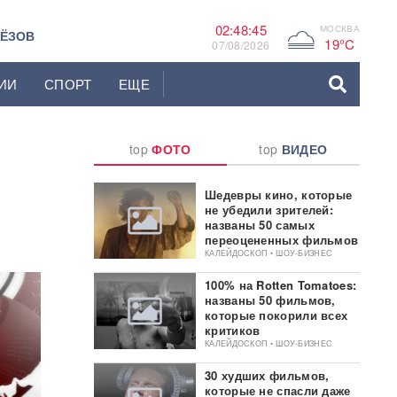
02:48:45
МОСКВА
G
ЬЁЗОВ
19°C
07/08/2026
ИИ
СПОРТ
ЕЩЕ
top
ФОТО
top
ВИДЕО
Шедевры кино, которые
не убедили зрителей:
названы 50 самых
переоцененных фильмов
КАЛЕЙДОСКОП • ШОУ-БИЗНЕС
100% на Rotten Tomatoes:
названы 50 фильмов,
которые покорили всех
критиков
КАЛЕЙДОСКОП • ШОУ-БИЗНЕС
30 худших фильмов,
которые не спасли даже