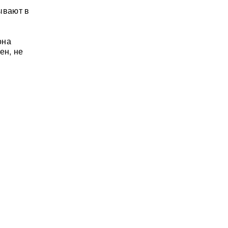
вывают в
она
ен, не