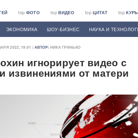
ТЕЙ
top
ФОТО
top
ВИДЕО
top
ЦИТАТ
top
КУР
ЭКОНОМИКА
ШОУ-БИЗНЕС
НАУКА И ТЕХНОЛОГ
АРЯ 2022, 19:01 |
АВТОР:
НИКА ГРИНЬКО
охин игнорирует видео с
и извинениями от матери