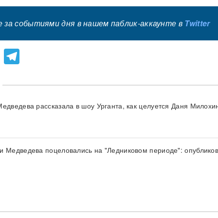
 за событиями дня в нашем паблик-аккаунте в
Twitter
lassniki
atsApp
Viber
Telegram
Медведева рассказала в шоу Урганта, как целуется Даня Милохи
и Медведева поцеловались на "Ледниковом периоде": опублико