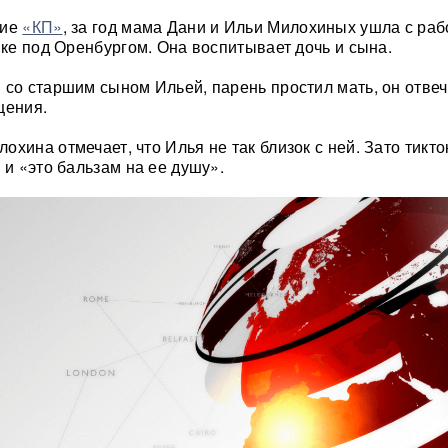
ние
«КП»
, за год мама Дани и Ильи Милохиных ушла с раб
нке под Оренбургом. Она воспитывает дочь и сына.
 со старшим сыном Ильей, парень простил мать, он отвеч
щения.
хина отмечает, что Илья не так близок с ней. Зато тикто
 и «это бальзам на ее душу».