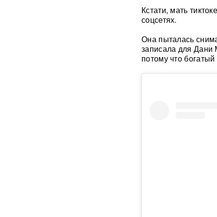
Кстати, мать тикток
соцсетях.
В ФРГ ищут причастных к
появлению БПЛА со
Она пыталась снимат
взрывчаткой в аэропорту
Лейпцига
записала для Дани 
потому что богатый
Мэр Хиросимы обвинил
Россию в запугивании
ядерным оружием, но
промолчал о США,
сбросивших атомную бомбу
Экс-посол Украины в США
расплакалась в суде после
обвинений в коррупции
"Латвия спасена": сенатор
Пушков высмеял слова
Вайкуле о готовности воевать
с Россией
В бургерах пяти крупнейших