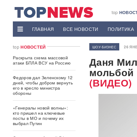
top
НОВОС
ГЛАВНАЯ
ВСЕ НОВОСТИ
ПОЛИТИКА
top
НОВОСТЕЙ
26 ЯНВ
ШОУ-БИЗНЕС
Раскрыта схема массовой
Даня Мил
атаки БПЛА ВСУ на Россию
мольбой 
Федоров дал Зеленскому 12
(ВИДЕО)
дней, чтобы добром вернуть
его в кресло министра
обороны
«Генералы новой волны»:
кто пришел на ключевые
посты в МО и почему их
выбрал Путин