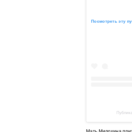
фастфудов нашли кишечную
палочку
Посмотреть эту пу
«Трамп потребовал
объяснений»: в США
сообщили о нехватке ракет
после ударов по Ирану
Фрагмент разгонной ракеты
Falcon 9 врезался в
поверхность Луны
Медик раскрыл, как вовремя
обнаружить смертельно
опасный тромб
Получили бесплатно,
зарабатывали на аренде 25
лет: Союз экономистов
Публик
вернет государству 839 млн
рублей за особняк на
Тверской
Мать Милохина приз