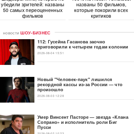
убедили зрителей: названы
названы 50 фильмов,
50 самых переоцененных
которые покорили всех
фильмов
критиков
новости
ШОУ-БИЗНЕС
112: Гусейна Гасанова заочно
приговорили к четырем годам колонии
2026-08-04 15:51
Новый "Человек-паук" лишился
рекордной кассы из-за России — что
произошло
2026-08-03 12:28
Умер Винсент Пасторе — звезда «Клана
Сопрано» и исполнитель роли Биг
Пусси
2026-08-02 10:23