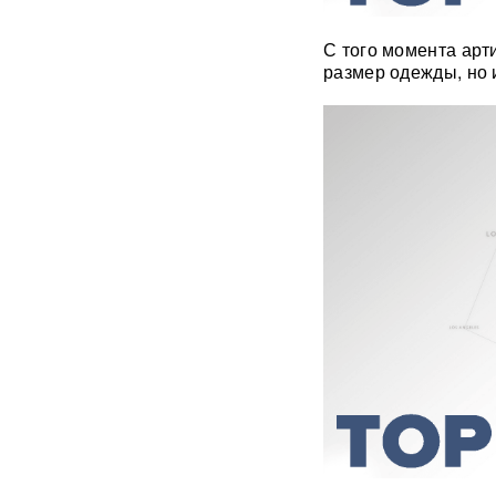
С того момента арт
Россия бьет по складам
размер одежды, но 
шоколада и мороженого?
Подоляка объяснил причину
таких ударов ВС РФ
88 дронов за ночь:
Ярославль пережил
крупнейшую атаку БПЛА ВСУ
с начала СВО
СМИ: 20-минутный удар ВС
РФ "приговорил систему"
ПВО Украины — Киев
остался без противоракет
ВИДЕО
Путин меняет командование:
эксперты объяснили
крупнейшие перестановки в
МО