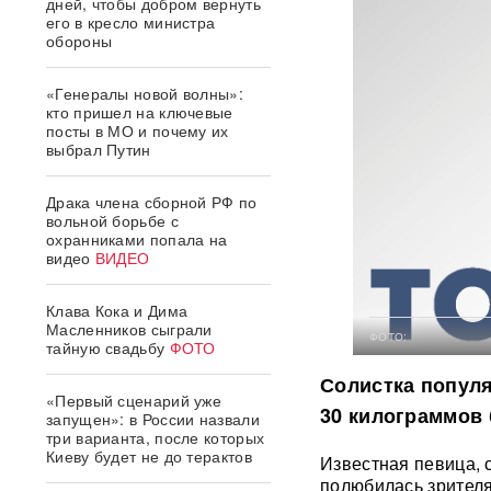
дней, чтобы добром вернуть
его в кресло министра
обороны
«Генералы новой волны»:
кто пришел на ключевые
посты в МО и почему их
выбрал Путин
Драка члена сборной РФ по
вольной борьбе с
охранниками попала на
видео
ВИДЕО
Клава Кока и Дима
Масленников сыграли
ФОТО:
тайную свадьбу
ФОТО
Солистка популя
«Первый сценарий уже
30 килограммов 
запущен»: в России назвали
три варианта, после которых
Киеву будет не до терактов
Известная певица, с
полюбилась зрителя