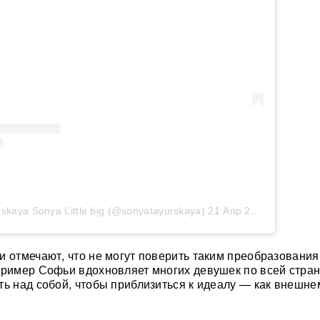
skaya Sonya Little big (@sonyatayurskaya)
21 Апр 2020 в 2:41 PDT
и отмечают, что не могут поверить таким преобразования
пример Софьи вдохновляет многих девушек по всей стран
ть над собой, чтобы приблизиться к идеалу — как внешнем