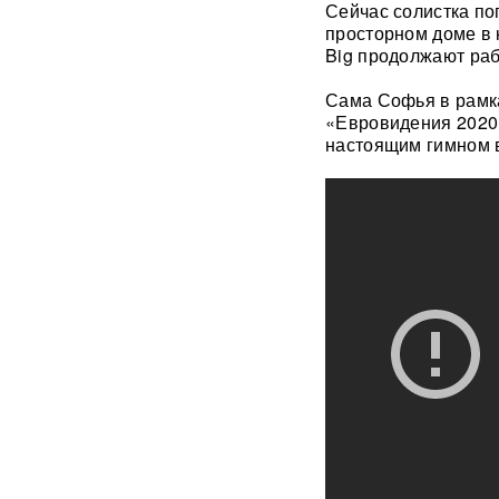
обнаружить смертельно
Сейчас солистка по
опасный тромб
просторном доме в к
Big продолжают раб
Получили бесплатно,
Сама Софья в рамк
зарабатывали на аренде 25
лет: Союз экономистов
«Евровидения 2020»
вернет государству 839 млн
настоящим гимном в
рублей за особняк на
Тверской
Российского историка Артема
Кирпиченка задержали сразу
после въезда в Израиль
"Атакуют все подряд": Киев в
шоке от ответа Москвы на
"операцию принуждения"
«Начнутся серьезные
проблемы»: эксперт раскрыл,
когда ослабнут атаки БПЛА
ВСУ