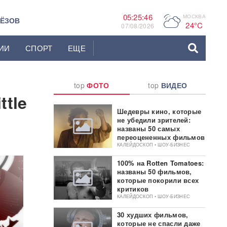
05:25:47
МОСКВА
P
ЬЁЗОВ
24°C
07/08/2026
ИИ
СПОРТ
ЕЩЕ
top
ФОТО
top
ВИДЕО
ttle
Шедевры кино, которые
не убедили зрителей:
названы 50 самых
переоцененных фильмов
КАЛЕЙДОСКОП • ШОУ-БИЗНЕС
100% на Rotten Tomatoes:
названы 50 фильмов,
которые покорили всех
критиков
КАЛЕЙДОСКОП • ШОУ-БИЗНЕС
30 худших фильмов,
которые не спасли даже