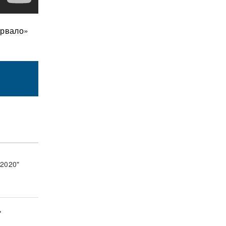
орвало»
 2020"
ь