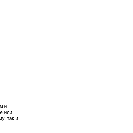
м и
е или
у, так и