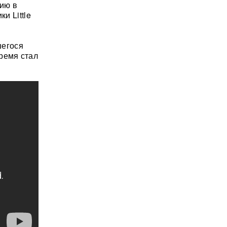
ию в
и Little
шегося
ремя стал