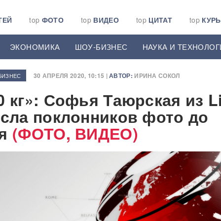
ТЕЙ
top
ФОТО
top
ВИДЕО
top
ЦИТАТ
top
КУР
ЭКОНОМИКА
ШОУ-БИЗНЕС
НАУКА И ТЕХНОЛОГ
30 АПРЕЛЯ 2020, 10:15 |
АВТОР:
ИРИНА СОКОЛ
БИЗНЕС
 кг»: Софья Таюрская из Li
ясла поклонников фото до
я
(ФОТО, ВИДЕО)