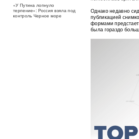
«У Путина лопнуло
терпение»: Россия взяла под
Однако недавно си
контроль Черное море
публикацией снимко
формами предстает
была гораздо больш
«93 метра под землей»:
Зеленского спрятали в
бункер после мощного удара
по Киеву
"Мешали жить проблемы":
друг Усольцевых получил от
них загадочное послание
«Работа не прекращается ни
на минуту»: Sky News
показал подземный завод
дронов на Украине, где
выпускают 200 БПЛА в сутки
Масштабный сбой интернета
произошел по всей России:
перестали открываться
сайты и приложения