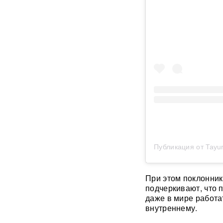
расплакалась в суде после
обвинений в коррупции
"Латвия спасена": сенатор
Пушков высмеял слова
Вайкуле о готовности воевать
с Россией
В бургерах пяти крупнейших
фастфудов нашли кишечную
палочку
«Трамп потребовал
объяснений»: в США
сообщили о нехватке ракет
Публикация от Tayur
после ударов по Ирану
Фрагмент разгонной ракеты
При этом поклонник
Falcon 9 врезался в
подчеркивают, что 
поверхность Луны
даже в мире работа
внутреннему.
Медик раскрыл, как вовремя