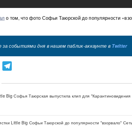
ал
о том, что фото Софьи Таюрской до популярности «вз
 за событиями дня в нашем паблик-аккаунте в
Twitter
lassniki
atsApp
Viber
Telegram
ittle Big Софья Таюрская выпустила клип для "Карантиновидения
стки Little Big Софьи Таюрской до популярности "взорвало" Сет