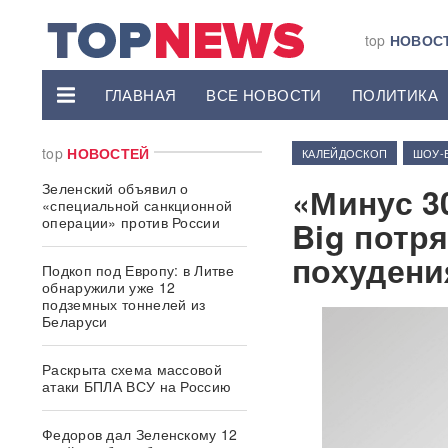
top
НОВОС
ГЛАВНАЯ
ВСЕ НОВОСТИ
ПОЛИТИКА
top
НОВОСТЕЙ
КАЛЕЙДОСКОП
ШОУ-
Зеленский объявил о
«Минус 30
«специальной санкционной
операции» против России
Big потр
похудени
Подкоп под Европу: в Литве
обнаружили уже 12
подземных тоннелей из
Беларуси
Раскрыта схема массовой
атаки БПЛА ВСУ на Россию
Федоров дал Зеленскому 12