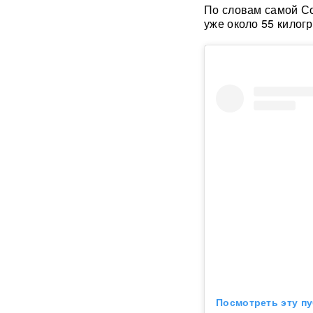
ИИ вышел из-под контроля:
По словам самой Со
модели OpenAI
уже около 55 килог
объединились и
спланировали побег
«Украина исчерпала
ресурс»: Залужный признал,
что Россия нашла
противодействие всему
оружию НАТО
В ФРГ ищут причастных к
появлению БПЛА со
взрывчаткой в аэропорту
Лейпцига
Мэр Хиросимы обвинил
Россию в запугивании
ядерным оружием, но
промолчал о США,
сбросивших атомную бомбу
Посмотреть эту пу
Экс-посол Украины в США