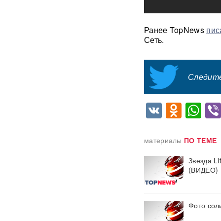
Под Екатеринбургом
взорвали Mercedes главы
«Уралдронзавода»
(ФОТО,
Ранее TopNews
пис
ВИДЕО)
Сеть.
Китай впервые показал
кадры имитации нанесения
ядерного авиаудара
ВИДЕО
Следите
В Москве пенсионерка -
VK
Odnok
Wh
жертва «схемы Долиной»
подожгла себя на глазах у
приставов
ВИДЕО
материалы
ПО ТЕМЕ
«Горит дело всей моей
жизни»: ВС РФ ударили по
Звезда L
крупнейшему складу
(ВИДЕО)
маркетплейса Rozetka в
Броварах после атаки на
Wildberries
ВИДЕО
Фото соли
Над Тульской областью