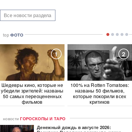
Все новости раздела
top
ФОТО
1
2
Шедевры кино, которые не
100% на Rotten Tomatoes:
убедили зрителей: названы
названы 50 фильмов,
50 самых переоцененных
которые покорили всех
фильмов
критиков
новости
ГОРОСКОПЫ И ТАРО
Денежный дождь в августе 2026: