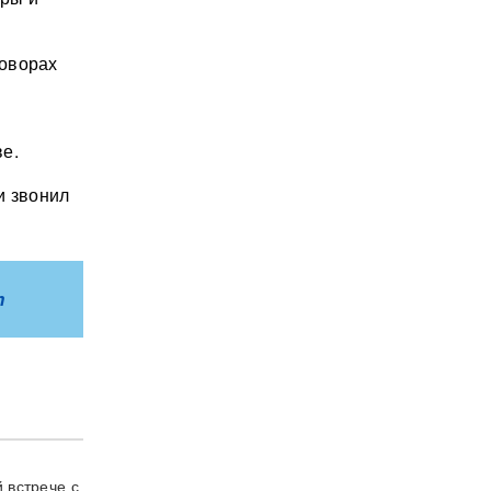
говорах
е.
и звонил
m
 встрече с