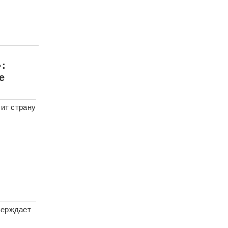
:
е
ит страну
верждает