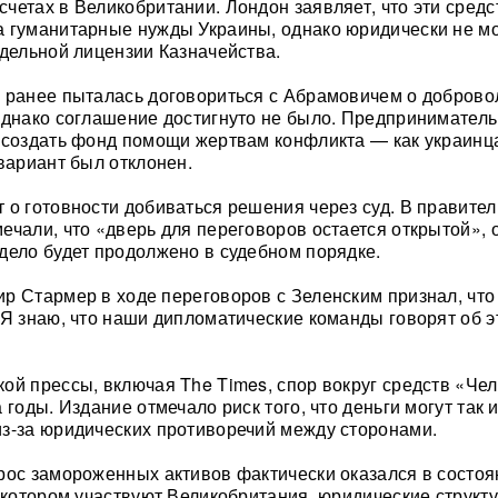
четах в Великобритании. Лондон заявляет, что эти средс
 гуманитарные нужды Украины, однако юридически не м
тдельной лицензии Казначейства.
 ранее пыталась договориться с Абрамовичем о доброво
однако соглашение достигнуто не было. Предприниматель
 создать фонд помощи жертвам конфликта — как украинца
 вариант был отклонен.
 о готовности добиваться решения через суд. В правител
ечали, что «дверь для переговоров остается открытой», 
дело будет продолжено в судебном порядке.
р Стармер в ходе переговоров с Зеленским признал, что
«Я знаю, что наши дипломатические команды говорят об э
ой прессы, включая The Times, спор вокруг средств «Че
 годы. Издание отмечало риск того, что деньги могут так 
з-за юридических противоречий между сторонами.
рос замороженных активов фактически оказался в состоя
в котором участвуют Великобритания, юридические структ