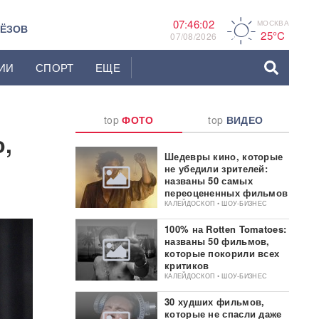
07:46:03
МОСКВА
A
ЬЁЗОВ
25°C
07/08/2026
ИИ
СПОРТ
ЕЩЕ
top
ФОТО
top
ВИДЕО
о,
Шедевры кино, которые
не убедили зрителей:
названы 50 самых
переоцененных фильмов
КАЛЕЙДОСКОП • ШОУ-БИЗНЕС
100% на Rotten Tomatoes:
названы 50 фильмов,
которые покорили всех
критиков
КАЛЕЙДОСКОП • ШОУ-БИЗНЕС
30 худших фильмов,
которые не спасли даже