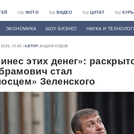
ТЕЙ
top
ФОТО
top
ВИДЕО
top
ЦИТАТ
top
КУР
ЭКОНОМИКА
ШОУ-БИЗНЕС
НАУКА И ТЕХНОЛОГ
2026, 13:45 |
АВТОР:
ВАДИМ АРДОВ
инес этих денег»: раскрыт
брамович стал
осцем» Зеленского