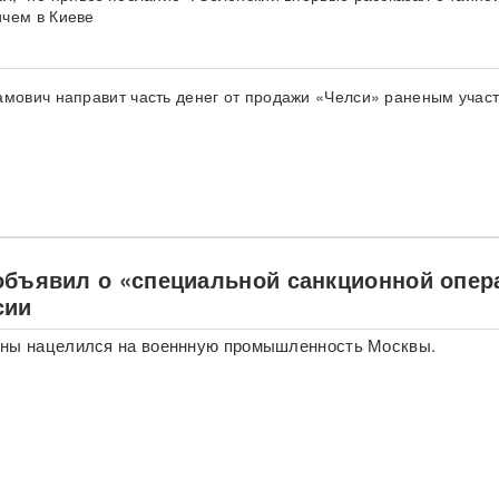
чем в Киеве
амович направит часть денег от продажи «Челси» раненым учас
объявил о «специальной санкционной опер
сии
ины нацелился на военнную промышленность Москвы.