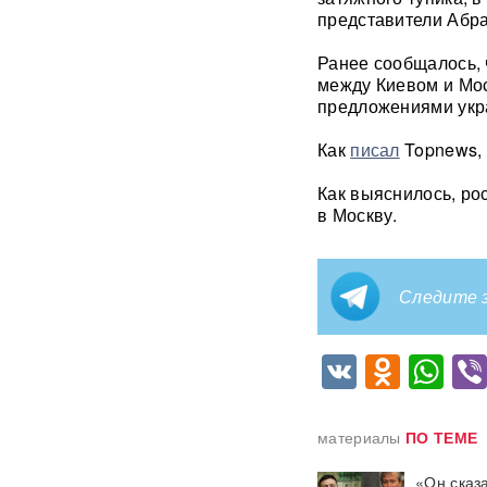
представители Абр
Масштабный сбой интернета
Ранее сообщалось, 
произошел по всей России:
перестали открываться
между Киевом и Мос
сайты и приложения
предложениями укр
Как
писал
Topnews, 
Россия бьет по складам
шоколада и мороженого?
Подоляка объяснил причину
Как выяснилось, ро
таких ударов ВС РФ
в Москву.
88 дронов за ночь:
Ярославль пережил
Следите з
крупнейшую атаку БПЛА ВСУ
с начала СВО
VK
Odnok
Wh
СМИ: 20-минутный удар ВС
РФ "приговорил систему"
ПВО Украины — Киев
остался без противоракет
материалы
ПО ТЕМЕ
ВИДЕО
«Он сказа