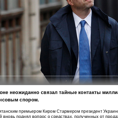
доне неожиданно связал тайные контакты милл
нсовым спором.
ританским премьером Киром Стармером президент Украи
 вновь поднял вопрос о средствах, полученных от прод