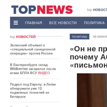
top
НОВОС
ГЛАВНАЯ
ВСЕ НОВОСТИ
ПОЛИТИКА
top
НОВОСТЕЙ
09 ИЮНЯ 
ПОЛИТИКА
Зеленский объявил о
«Он не пр
«специальной санкционной
операции» против России
почему А
«письмон
В Екатеринбурге склад
Wildberries загорелся после
атаки БПЛА ВСУ
ВИДЕО
Подкоп под Европу: в Литве
обнаружили уже 12
подземных тоннелей из
Беларуси