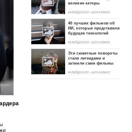
великие актеры
КАЛЕЙДОСКОП • ШОУ-БИЗНЕС
40 лучших фильмов об
ИИ, которые представили
будущее технологий
КАЛЕЙДОСКОП • ШОУ-БИЗНЕС
Эти сюжетные повороты
стали легендами и
затмили сами фильмы
КАЛЕЙДОСКОП • ШОУ-БИЗНЕС
иардера
ны
ажи