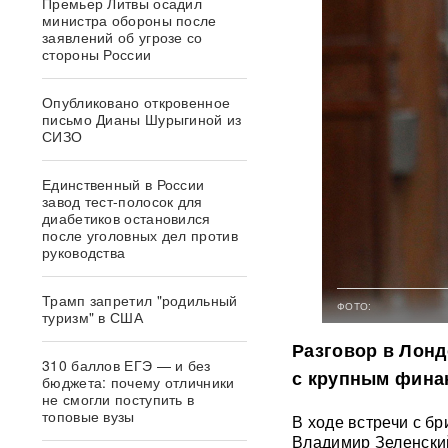
Премьер Литвы осадил
министра обороны после
заявлений об угрозе со
стороны России
Опубликовано откровенное
письмо Дианы Шурыгиной из
СИЗО
Единственный в России
завод тест-полосок для
диабетиков остановился
после уголовных дел против
руководства
Трамп запретил "родильный
ФОТО:
туризм" в США
Разговор в Лон
310 баллов ЕГЭ — и без
с крупным фина
бюджета: почему отличники
не смогли поступить в
топовые вузы
В ходе встречи с б
Владимир Зеленский