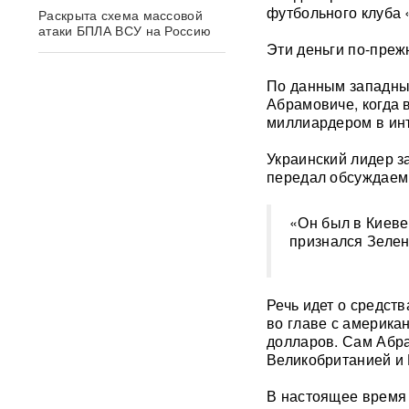
футбольного клуба 
Раскрыта схема массовой
атаки БПЛА ВСУ на Россию
Эти деньги по-пре
Федоров дал Зеленскому 12
По данным западных
дней, чтобы добром вернуть
Абрамовиче, когда
его в кресло министра
обороны
миллиардером в ин
Украинский лидер з
«Генералы новой волны»:
передал обсуждаем
кто пришел на ключевые
посты в МО и почему их
выбрал Путин
«Он был в Киеве,
признался Зелен
Драка члена сборной РФ по
вольной борьбе с
охранниками попала на
видео
ВИДЕО
Речь идет о средст
во главе с америка
долларов. Сам Абр
Клава Кока и Дима
Великобританией и
Масленников сыграли
тайную свадьбу
ФОТО
В настоящее время 