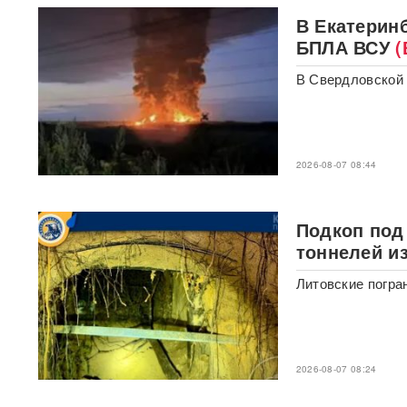
ядерным оружием, но
В Екатеринб
промолчал о США,
сбросивших атомную бомбу
БПЛА ВСУ
(
В Свердловской 
Экс-посол Украины в США
расплакалась в суде после
обвинений в коррупции
"Латвия спасена": сенатор
2026-08-07 08:44
Пушков высмеял слова
Вайкуле о готовности воевать
с Россией
Подкоп под
В бургерах пяти крупнейших
тоннелей и
фастфудов нашли кишечную
палочку
Литовские погра
«Трамп потребовал
объяснений»: в США
сообщили о нехватке ракет
после ударов по Ирану
2026-08-07 08:24