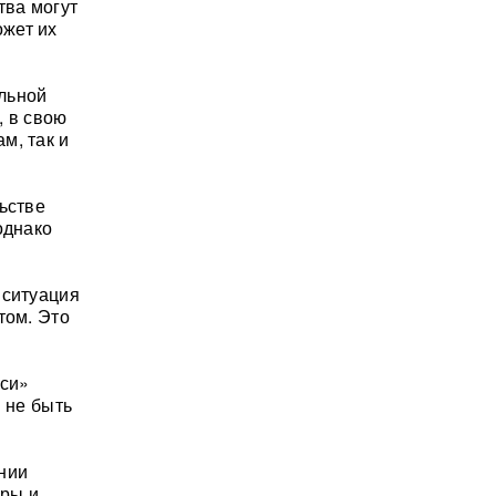
тва могут
ожет их
льной
, в свою
м, так и
ьстве
однако
 ситуация
том. Это
лси»
и не быть
нии
уры и