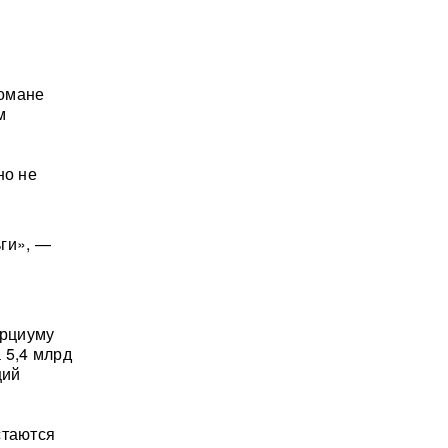
Романе
м
но не
ьги», —
орциуму
 5,4 млрд
ций
стаются