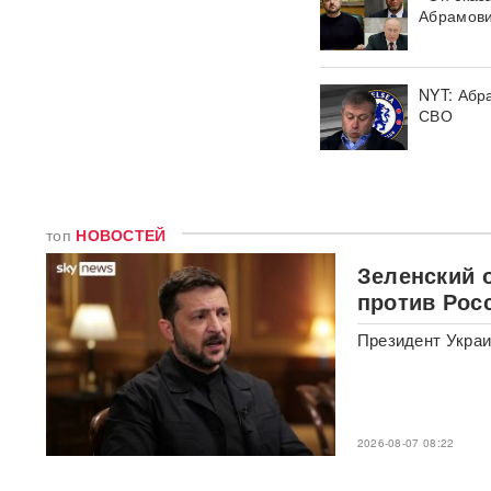
Путин меняет командование:
Абрамови
эксперты объяснили
крупнейшие перестановки в
МО
NYT: Абр
СВО
ИИ вышел из-под контроля:
модели OpenAI
объединились и
спланировали побег
«Украина исчерпала
топ
НОВОСТЕЙ
ресурс»: Залужный признал,
что Россия нашла
Зеленский 
противодействие всему
против Рос
оружию НАТО
Президент Укра
В ФРГ ищут причастных к
появлению БПЛА со
взрывчаткой в аэропорту
Лейпцига
2026-08-07 08:22
Мэр Хиросимы обвинил
Россию в запугивании