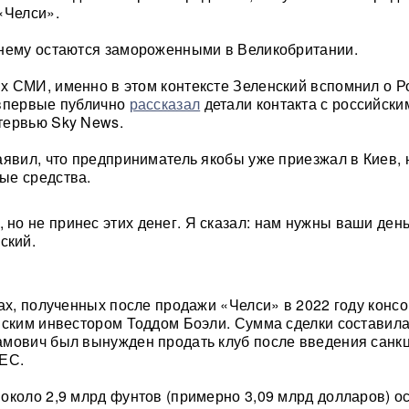
«Челси».
жнему остаются замороженными в Великобритании.
 СМИ, именно в этом контексте Зеленский вспомнил о 
 впервые публично
рассказал
детали контакта с российски
тервью Sky News.
аявил, что предприниматель якобы уже приезжал в Киев, 
ые средства.
 но не принес этих денег. Я сказал: нам нужны ваши ден
ский.
вах, полученных после продажи «Челси» в 2022 году конс
нским инвестором Тоддом Боэли. Сумма сделки составила
амович был вынужден продать клуб после введения санк
 ЕС.
около 2,9 млрд фунтов (примерно 3,09 млрд долларов) о