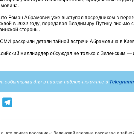
амовича.
что Роман Абрамович уже выступал посредником в пере
квой в 2022 году, передавая Владимиру Путину письмо с
аинской стороны.
СМИ раскрыли детали тайной встречи Абрамовича в Киев
ссийский миллиардер обсуждал не только с Зеленским — 
а событиями дня в нашем паблик-аккаунте в
Telegram
lassniki
atsApp
Viber
Telegram
л, что привез послание»: Зеленский впервые рассказал о тайной