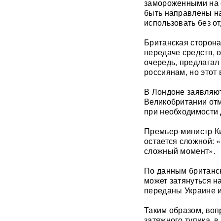
замороженными на с
«Первый сценарий уже
быть направлены на
запущен»: в России назвали
использовать без о
три варианта, после которых
Киеву будет не до терактов
Британская сторона
передаче средств, 
«У Путина лопнуло
очередь, предлагал
терпение»: Россия взяла под
россиянам, но этот
контроль Черное море
В Лондоне заявляют
«93 метра под землей»:
Великобритании отм
Зеленского спрятали в
при необходимости 
бункер после мощного удара
по Киеву
Премьер-министр Ки
остается сложной: 
"Мешали жить проблемы":
сложный момент».
друг Усольцевых получил от
них загадочное послание
По данным британск
может затянуться на
«Работа не прекращается ни
переданы Украине и
на минуту»: Sky News
показал подземный завод
Таким образом, воп
дронов на Украине, где
выпускают 200 БПЛА в сутки
затяжного тупика, 