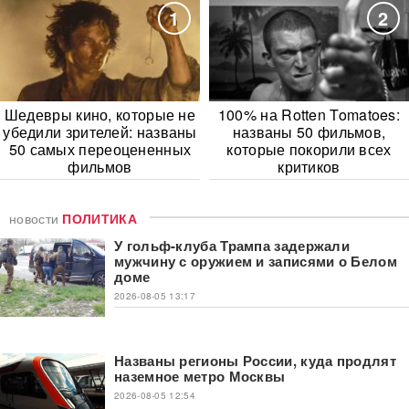
1
2
Шедевры кино, которые не
100% на Rotten Tomatoes:
убедили зрителей: названы
названы 50 фильмов,
50 самых переоцененных
которые покорили всех
фильмов
критиков
новости
ПОЛИТИКА
У гольф-клуба Трампа задержали
мужчину с оружием и записями о Белом
доме
2026-08-05 13:17
Названы регионы России, куда продлят
наземное метро Москвы
2026-08-05 12:54