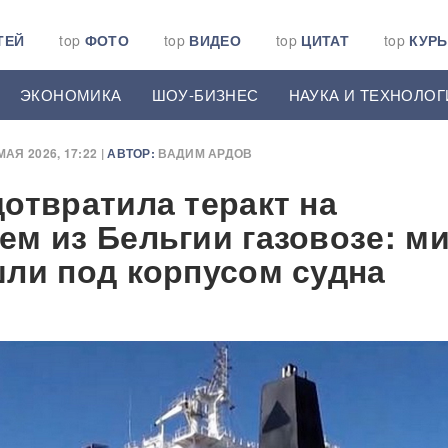
ТЕЙ
top
ФОТО
top
ВИДЕО
top
ЦИТАТ
top
КУР
ЭКОНОМИКА
ШОУ-БИЗНЕС
НАУКА И ТЕХНОЛОГ
МАЯ 2026, 17:22 |
АВТОР:
ВАДИМ АРДОВ
отвратила теракт на
м из Бельгии газовозе: м
ли под корпусом судна