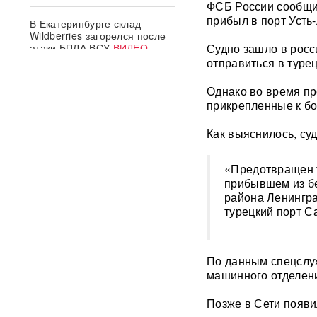
ФСБ России сообщил
прибыл в порт Усть
В Екатеринбурге склад
Wildberries загорелся после
атаки БПЛА ВСУ
ВИДЕО
Судно зашло в росс
отправиться в туре
Премьер Литвы осадил
Однако во время пр
министра обороны после
прикрепленные к бо
заявлений об угрозе со
стороны России
Как выяснилось, су
Польша сделала шаг к
прямому конфликту?
«Предотвращен т
Сикорский предложил
прибывшем из бе
сбивать ракеты РФ над
района Ленингра
Украиной — Москва ответила
турецкий порт С
СК возбудил уголовное дело
против журналистки
Катерины Гордеевой*: ее
По данным спецслу
могут объявить в
машинного отделени
международный розыск
Позже в Сети появи
След НАТО в атаках по