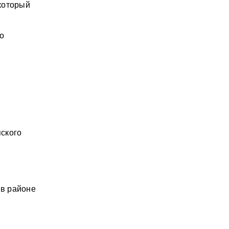
который
о
пского
 в районе