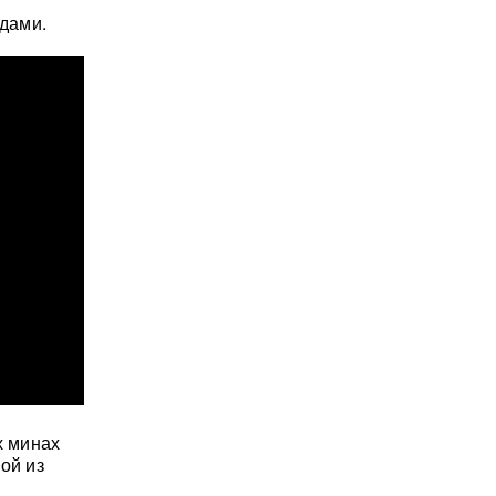
одами.
х минах
ой из