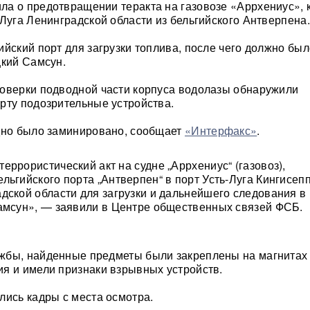
а о предотвращении теракта на газовозе «Аррхениус», 
-Луга Ленинградской области из бельгийского Антверпена.
ийский порт для загрузки топлива, после чего должно был
цкий Самсун.
оверки подводной части корпуса водолазы обнаружили
рту подозрительные устройства.
дно было заминировано, сообщает
«Интерфакс»
.
еррористический акт на судне „Аррхениус“ (газовоз),
льгийского порта „Антверпен“ в порт Усть-Луга Кингисеп
дской области для загрузки и дальнейшего следования в
амсун», — заявили в Центре общественных связей ФСБ.
жбы, найденные предметы были закреплены на магнитах
я и имели признаки взрывных устройств.
лись кадры с места осмотра.