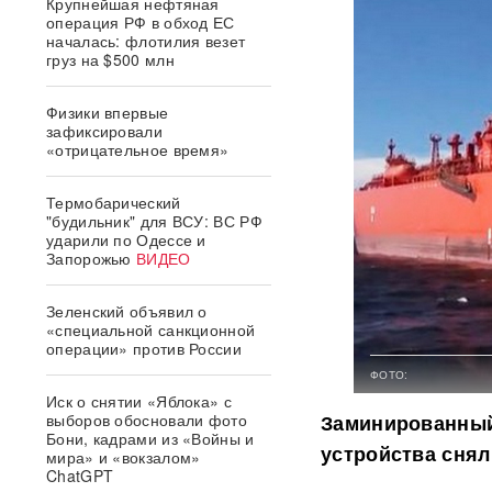
Крупнейшая нефтяная
операция РФ в обход ЕС
началась: флотилия везет
груз на $500 млн
Физики впервые
зафиксировали
«отрицательное время»
Термобарический
"будильник" для ВСУ: ВС РФ
ударили по Одессе и
Запорожью
ВИДЕО
Зеленский объявил о
«специальной санкционной
операции» против России
ФОТО:
Иск о снятии «Яблока» с
выборов обосновали фото
Заминированный 
Бони, кадрами из «Войны и
устройства снял
мира» и «вокзалом»
ChatGPT