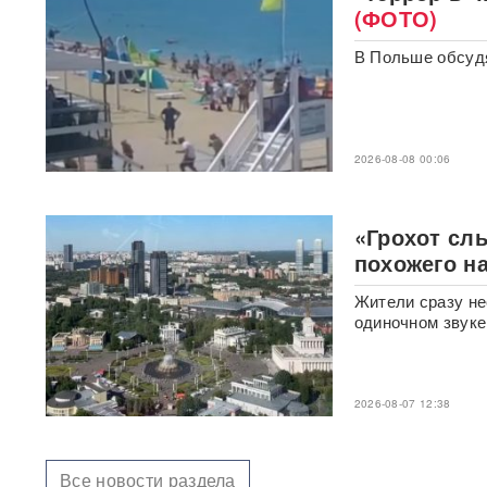
«У Путина лопнуло
(ФОТО)
терпение»: Россия взяла под
контроль Черное море
В Польше обсудя
«93 метра под землей»:
Зеленского спрятали в
бункер после мощного удара
по Киеву
2026-08-08 00:06
"Мешали жить проблемы":
друг Усольцевых получил от
«Грохот сл
них загадочное послание
похожего н
«Работа не прекращается ни
Жители сразу не
на минуту»: Sky News
одиночном звуке
показал подземный завод
дронов на Украине, где
выпускают 200 БПЛА в сутки
2026-08-07 12:38
Масштабный сбой интернета
произошел по всей России:
перестали открываться
сайты и приложения
Все новости раздела