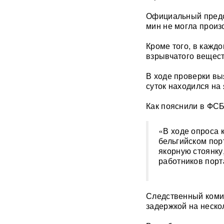
Официальный предс
"Яблоку" грозит снятие с
мин не могла произ
выборов в Госдуму: "Родина"
обратилась в Верховный суд
Кроме того, в кажд
РФ
взрывчатого вещест
В "Москве-Сити" задержаны
В ходе проверки вы
сотрудники мошеннических
суток находился на
криптообменников
Как пояснили в ФСБ,
Подкоп под Европу: в Литве
обнаружили уже 12
подземных тоннелей из
«В ходе опроса к
Беларуси
бельгийском пор
якорную стоянку,
работников порт
Единственный в России
завод тест-полосок для
диабетиков остановился
после уголовных дел против
Следственный комит
руководства
задержкой на неско
«Это не провал»: