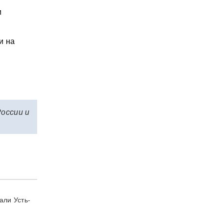
и
и на
России и
али Усть-