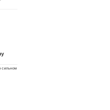
ну
о сильном