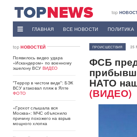
top
НОВОС
ГЛАВНАЯ
ВСЕ НОВОСТИ
ПОЛИТИКА
top
НОВОСТЕЙ
25 
ПРОИСШЕСТВИЯ
Появилось видео удара
ФСБ пред
«Искандером» по военному
эшелону ВСУ
ВИДЕО
прибывше
НАТО наш
"Террор в чистом виде": БЭК
ВСУ атаковал пляж в Ялте
(ВИДЕО)
ФОТО
«Грохот слышала вся
Москва»: МЧС объяснило
причину похожего на взрыв
мощного хлопка