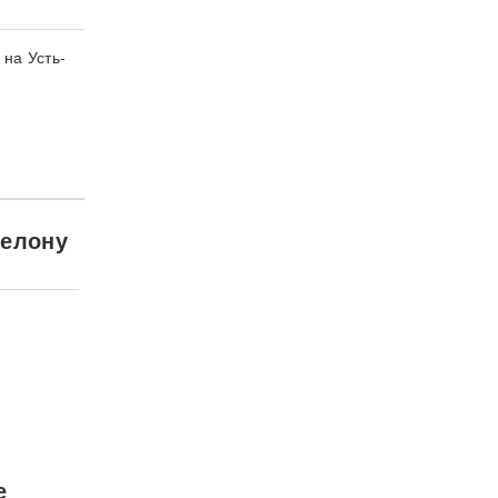
 на Усть-
шелону
е