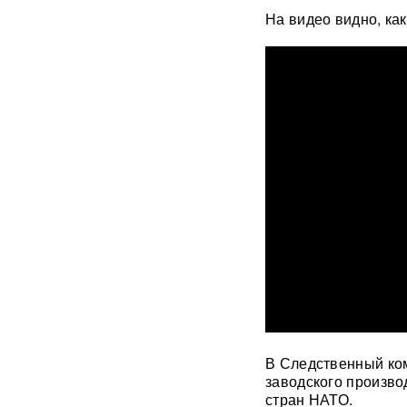
России: хакеры заявили о
На видео видно, ка
раскрытии источника
координат для ударов ВСУ
Концерт Димы Билана в
Москве обернулся
скандалом: певцу пришлось
объясняться перед
зрителями
ВИДЕО
С баллистикой для Украины:
в РФ прибыло
подразделение ракетчиков
КНДР
Опубликовано откровенное
письмо Дианы Шурыгиной из
СИЗО
Bloomberg: в
В Следственный ком
киберкомандовании США за
заводского произво
месяц пять человек
стран НАТО.
покончили с жизнью