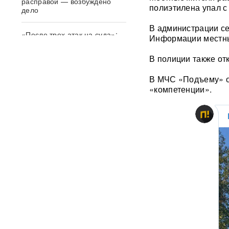
расправой — возбуждено
полиэтилена упал с
дело
В администрации се
«После трех атак на суда»:
Информации местны
Турция предложила Москве и
Киеву мораторий в Черном
В полиции также от
море
В МЧС «Подъему» об
Бывшая ведущая "России 24"
«компетенции».
Мария Гладких раскрыла
диагноз: у нее обнаружили
рак
Bloomberg назвал самый
вероятный сценарий для
Киева из-за дефицита Patriot
50 тысяч военных КНДР в
России: Зеленский сделал
громкое заявление
«Теперь бомбят всю
Украину»: ударами по России