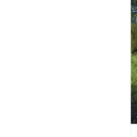
Киев лишил страну выхода к
морю
«Полки пустеют»: в
супермаркетах Украины
начались перебои после
ударов по складам
ФОТО
При взрыве в Balzi Rossi
погиб зять генерала:
раскрыты новые детали
теракта в Москве
Порты встали — граница не
справляется: 7,7 тысячи
украинских фур стоят в
очередях
США заставили Киев
отступить: Украина не будет
атаковать КТК и иностранные
танкеры