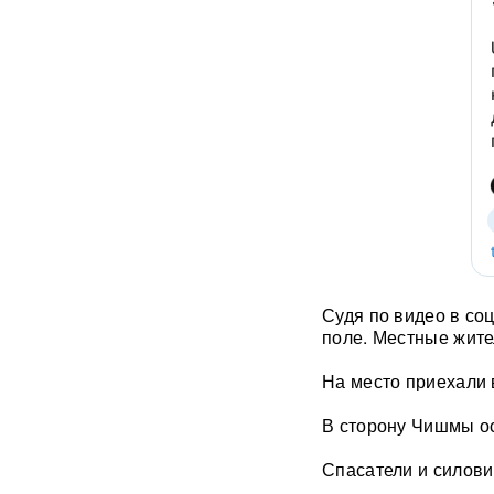
выпустить продолжение «Ray
of Light»
Atlantic: Маск не разрешил
Украине использовать
Starlink для ударов вглубь
России
Умер отец Лионеля Месси:
Хорхе Месси скончался
после продолжительной
болезни
Появилось видео удара
Судя по видео в со
«Искандером» по военному
поле. Местные жите
эшелону ВСУ
ВИДЕО
На место приехали 
"Террор в чистом виде": БЭК
ВСУ атаковал пляж в Ялте
В сторону Чишмы о
ФОТО
Спасатели и силови
«Грохот слышала вся