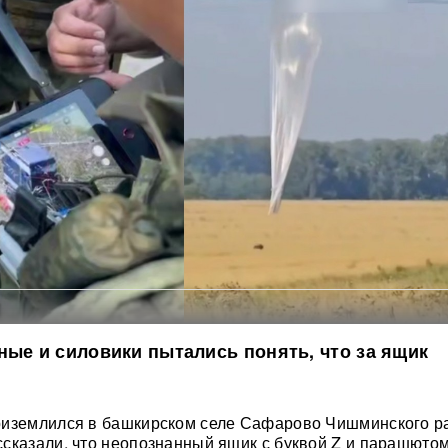
ные и силовики пытались понять, что за ящик
риземлился в башкирском селе Сафарово Чишминского р
сказали, что неопознанный ящик с буквой Z и парашютом