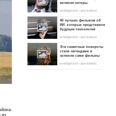
великие актеры
КАЛЕЙДОСКОП • ШОУ-БИЗНЕС
40 лучших фильмов об
ИИ, которые представили
будущее технологий
КАЛЕЙДОСКОП • ШОУ-БИЗНЕС
Эти сюжетные повороты
стали легендами и
затмили сами фильмы
КАЛЕЙДОСКОП • ШОУ-БИЗНЕС
айона.
 из