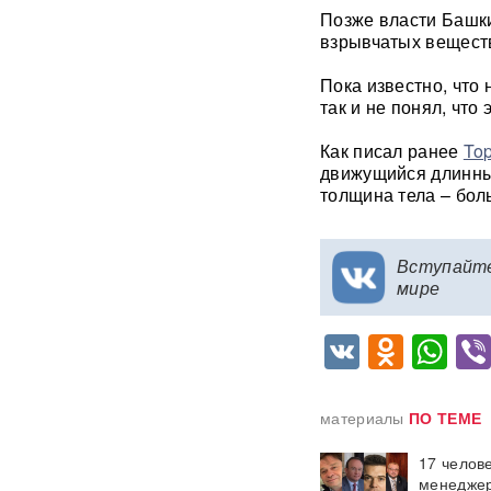
Москва»: МЧС объяснило
Позже власти Башки
причину похожего на взрыв
взрывчатых вещест
мощного хлопка
Пока известно, что
Крупнейшая нефтяная
так и не понял, что 
операция РФ в обход ЕС
началась: флотилия везет
Как писал ранее
To
груз на $500 млн
движущийся длинный
толщина тела – боль
Физики впервые
зафиксировали
«отрицательное время»
Вступайт
мире
Термобарический
"будильник" для ВСУ: ВС РФ
ударили по Одессе и
VK
Odnok
Wh
Запорожью
ВИДЕО
Зеленский объявил о
материалы
ПО ТЕМЕ
«специальной санкционной
операции» против России
17 челове
менеджер