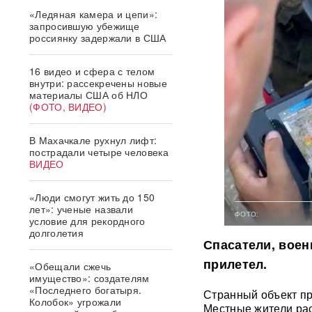
«Ледяная камера и цепи»:
запросившую убежище
россиянку задержали в США
16 видео и сфера с телом
внутри: рассекречены новые
материалы США об НЛО
(ФОТО, ВИДЕО)
В Махачкале рухнул лифт:
пострадали четыре человека
ВИДЕО
«Люди смогут жить до 150
лет»: ученые назвали
ФОТО:
условие для рекордного
долголетия
Спасатели, воен
прилетел.
«Обещали сжечь
имущество»: создателям
«Последнего богатыря.
Странный объект п
Колобок» угрожали
Местные жители рас