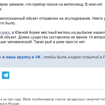
рии заявили, что прибор похож на метеозонд. В нем нет
в.
 неопознанный объект отправлен на исследование. Никто 
это было.
pnews
, в Южной Корее местный житель на рыбалке нашел
 объект. Длина существа составляла не менее 10 метров
ше человеческой. Таких рыб в реке просто нет.
е
в нашу группу в VK
, чтобы быть в курсе событий в 
lassniki
atsApp
Viber
Telegram
к за три года: Baza опубликовала список загадочных смертей то
ов в России