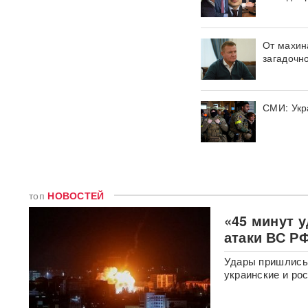
Иск о снятии «Яблока» с
выборов обосновали фото
Бони, кадрами из «Войны и
мира» и «вокзалом»
От махин
ChatGPT
загадочн
В Екатеринбурге склад
Wildberries загорелся после
атаки БПЛА ВСУ
ВИДЕО
СМИ: Укр
Премьер Литвы осадил
министра обороны после
заявлений об угрозе со
стороны России
топ
НОВОСТЕЙ
Польша сделала шаг к
прямому конфликту?
«45 минут у
Сикорский предложил
атаки ВС Р
сбивать ракеты РФ над
Украиной — Москва ответила
Удары пришлись 
украинские и ро
СК возбудил уголовное дело
против журналистки