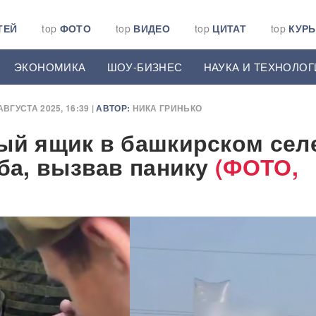
ТЕЙ
top
ФОТО
top
ВИДЕО
top
ЦИТАТ
top
КУР
ЭКОНОМИКА
ШОУ-БИЗНЕС
НАУКА И ТЕХНОЛОГ
АВГУСТА 2025, 16:39 |
АВТОР:
НИКА ГРИНЬКО
ый ящик в башкирском сел
еба, вызвав панику
(ФОТО,