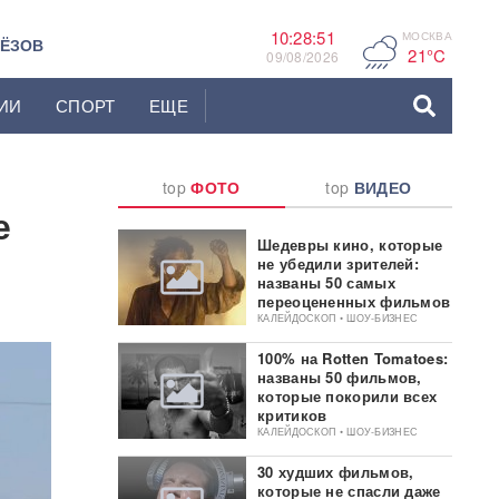
10:28:52
МОСКВА
F
ЬЁЗОВ
21°C
09/08/2026
ИИ
СПОРТ
ЕЩЕ
top
ФОТО
top
ВИДЕО
е
Шедевры кино, которые
не убедили зрителей:
названы 50 самых
переоцененных фильмов
КАЛЕЙДОСКОП • ШОУ-БИЗНЕС
100% на Rotten Tomatoes:
названы 50 фильмов,
которые покорили всех
критиков
КАЛЕЙДОСКОП • ШОУ-БИЗНЕС
30 худших фильмов,
которые не спасли даже