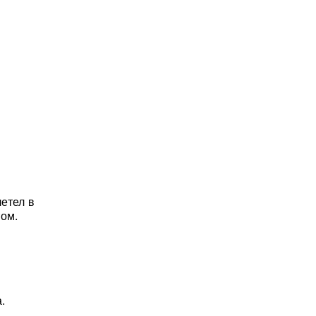
етел в
том.
.