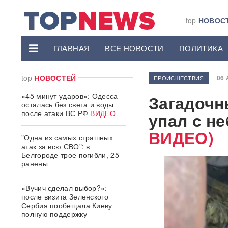
top
НОВОС
ГЛАВНАЯ
ВСЕ НОВОСТИ
ПОЛИТИКА
top
НОВОСТЕЙ
06 
ПРОИСШЕСТВИЯ
«45 минут ударов»: Одесса
Загадочн
осталась без света и воды
после атаки ВС РФ
ВИДЕО
упал с н
ВИДЕО)
"Одна из самых страшных
атак за всю СВО": в
Белгороде трое погибли, 25
ранены
«Вучич сделал выбор?»:
после визита Зеленского
Сербия пообещала Киеву
полную поддержку