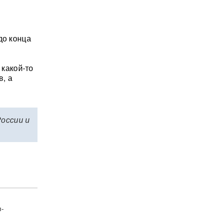
до конца
 какой-то
, а
России и
п-