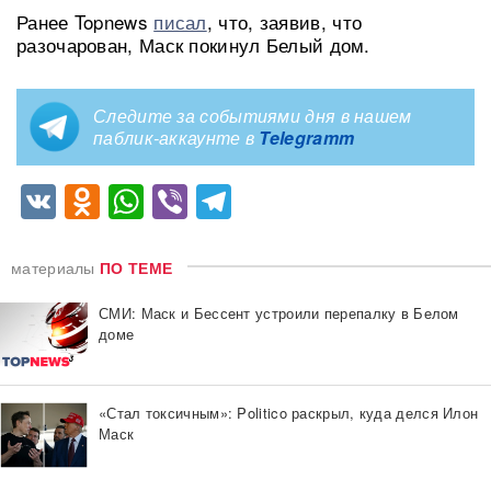
Ранее Topnews
писал
, что, заявив, что
разочарован, Маск покинул Белый дом.
Следите за событиями дня в нашем
паблик-аккаунте в
Telegramm
VK
Odnoklassniki
WhatsApp
Viber
Telegram
материалы
ПО ТЕМЕ
СМИ: Маск и Бессент устроили перепалку в Белом
доме
«Стал токсичным»: Politico раскрыл, куда делся Илон
Маск