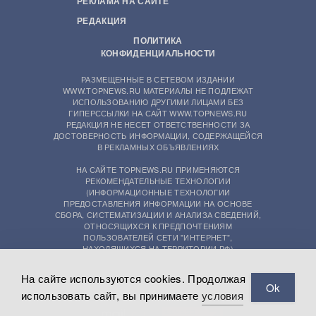
РЕКЛАМА НА САЙТЕ
РЕДАКЦИЯ
ПОЛИТИКА
КОНФИДЕНЦИАЛЬНОСТИ
РАЗМЕЩЕННЫЕ В СЕТЕВОМ ИЗДАНИИ
WWW.TOPNEWS.RU МАТЕРИАЛЫ НЕ ПОДЛЕЖАТ
ИСПОЛЬЗОВАНИЮ ДРУГИМИ ЛИЦАМИ БЕЗ
ГИПЕРССЫЛКИ НА САЙТ WWW.TOPNEWS.RU
РЕДАКЦИЯ НЕ НЕСЕТ ОТВЕТСТВЕННОСТИ ЗА
ДОСТОВЕРНОСТЬ ИНФОРМАЦИИ, СОДЕРЖАЩЕЙСЯ
В РЕКЛАМНЫХ ОБЪЯВЛЕНИЯХ
НА САЙТЕ TOPNEWS.RU ПРИМЕНЯЮТСЯ
РЕКОМЕНДАТЕЛЬНЫЕ ТЕХНОЛОГИИ
(ИНФОРМАЦИОННЫЕ ТЕХНОЛОГИИ
ПРЕДОСТАВЛЕНИЯ ИНФОРМАЦИИ НА ОСНОВЕ
СБОРА, СИСТЕМАТИЗАЦИИ И АНАЛИЗА СВЕДЕНИЙ,
ОТНОСЯЩИХСЯ К ПРЕДПОЧТЕНИЯМ
ПОЛЬЗОВАТЕЛЕЙ СЕТИ "ИНТЕРНЕТ",
НАХОДЯЩИХСЯ НА ТЕРРИТОРИИ РФ)
На сайте используются cookies. Продолжая
Ok
использовать сайт, вы принимаете
условия