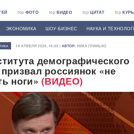
ТЕЙ
top
ФОТО
top
ВИДЕО
top
ЦИТАТ
top
КУР
ЭКОНОМИКА
ШОУ-БИЗНЕС
НАУКА И ТЕХНОЛОГ
16 АПРЕЛЯ 2025, 16:55 |
АВТОР:
НИКА ГРИНЬКО
ТИКА
ститута демографического
 призвал россиянок «не
ть ноги»
(ВИДЕО)