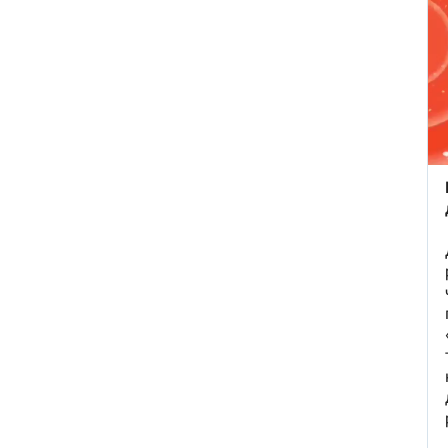
«Украина исчерпала
ресурс»: Залужный признал,
что Россия нашла
противодействие всему
оружию НАТО
В ФРГ ищут причастных к
появлению БПЛА со
взрывчаткой в аэропорту
Лейпцига
Мэр Хиросимы обвинил
Россию в запугивании
ядерным оружием, но
промолчал о США,
сбросивших атомную бомбу
Экс-посол Украины в США
расплакалась в суде после
обвинений в коррупции
"Латвия спасена": сенатор
Пушков высмеял слова