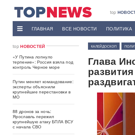
top
НОВОС
ГЛАВНАЯ
ВСЕ НОВОСТИ
ПОЛИТИКА
top
НОВОСТЕЙ
КАЛЕЙДОСКОП
ПОЛИ
«У Путина лопнуло
Глава Ин
терпение»: Россия взяла под
контроль Черное море
развития
раздвига
Путин меняет командование:
эксперты объяснили
крупнейшие перестановки в
МО
88 дронов за ночь:
Ярославль пережил
крупнейшую атаку БПЛА ВСУ
с начала СВО