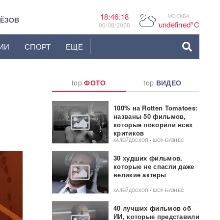
18:46:19
МОСКВА
P
ЬЁЗОВ
undefined°C
06/08/2026
ИИ
СПОРТ
ЕЩЕ
top
ФОТО
top
ВИДЕО
100% на Rotten Tomatoes:
названы 50 фильмов,
которые покорили всех
критиков
КАЛЕЙДОСКОП • ШОУ-БИЗНЕС
30 худших фильмов,
которые не спасли даже
великие актеры
КАЛЕЙДОСКОП • ШОУ-БИЗНЕС
40 лучших фильмов об
ИИ, которые представили