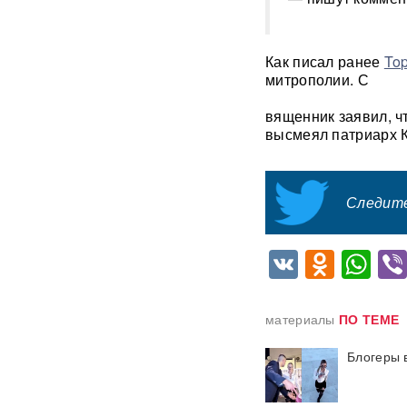
розыск по делу о хищении
4,3 млрд рублей из АСВ
Как писал ранее
To
Массовый сбой VPN в РФ:
митрополии. С
более 20 сервисов
испытывают проблемы —
названы причины
вященник заявил, ч
высмеял патриарх 
Пожары и утечка аммиака:
ВС РФ нанесли
массированный удар по
Киеву
ВИДЕО
Следите
После атаки ВСУ в
VK
Odnok
Wh
Домодедово ликвидируют
разлив химикатов
«Убить нормальную
материалы
ПО ТЕМЕ
экономику — значит убить
страну»: Собянин выступил
Блогеры 
против перевода России на
военные рельсы