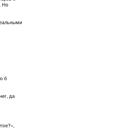
. Но
реальными
о б
нег, да
угое?»,