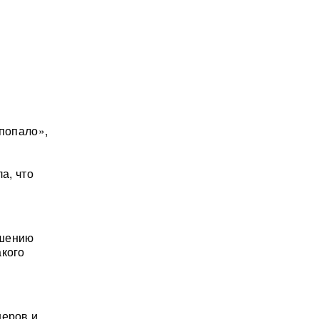
 попало»,
а, что
ошению
акого
неров и