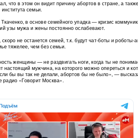
л, что в этом он видит причину абортов в стране, а такж
 института семьи.
Ткаченко, в основе семейного упадка — кризис коммуник
ий узы мужа и жены постоянно ослабевают.
 скоро не останется семей, т.к. будут чат-боты и роботы-
ье тяжелее, чем без семьи.
ность женщины — не раздвигать ноги, когда ты не понима
оит настоящий мужчина, на которого можно опереться и ко
Если бы вы так не делали, абортов бы не было», — выска
е радио «Говорит Москва».