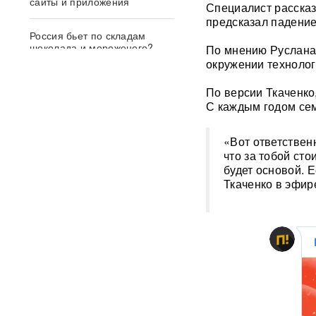
сайты и приложения
Специалист рассказа
предсказал падение
Россия бьет по складам
шоколада и мороженого?
По мнению Руслана 
Подоляка объяснил причину
окружении технолог
таких ударов ВС РФ
По версии Ткаченко,
С каждым годом сем
СМИ: 20-минутный удар ВС
РФ "приговорил систему"
ПВО Украины — Киев
«Вот ответствен
остался без противоракет
ВИДЕО
что за тобой ст
будет основой. 
Ткаченко в эфир
Драка члена сборной России
по вольной борьбе с
охранниками попала на
видео
ВИДЕО
ИИ вышел из-под контроля:
модели OpenAI
объединились и
спланировали побег