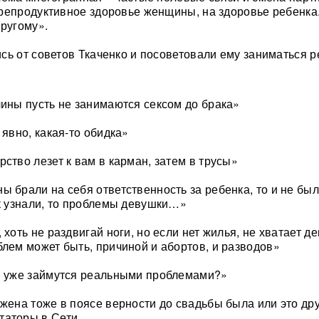
репродуктивное здоровье женщины, на здоровье ребенка
другому».
сь от советов Ткаченко и посоветовали ему заниматься 
чины пусть не занимаются сексом до брака»
 явно, какая-то обидка»
ство лезет к вам в карман, затем в трусы»
ы брали на себя ответственность за ребенка, то и не был
ак узнали, то проблемы девушки…»
 хоть не раздвигай ноги, но если нет жилья, не хватает де
блем может быть, причиной и абортов, и разводов»
и уже займутся реальными проблемами?»
 жена тоже в поясе верности до свадьбы была или это др
аторы в Сети.