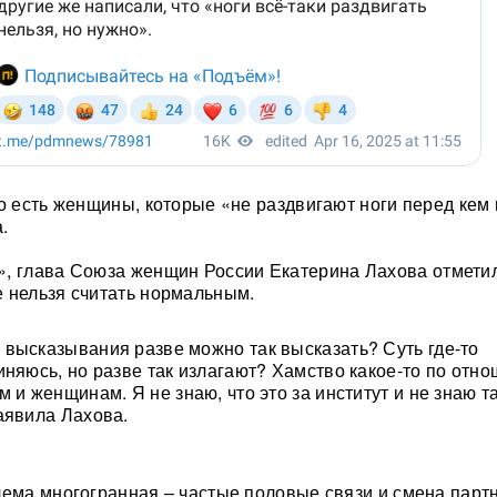
то есть женщины, которые «не раздвигают ноги перед кем
.
», глава Союза женщин России Екатерина Лахова отметил
 нельзя считать нормальным.
высказывания разве можно так высказать? Суть где-то
иняюсь, но разве так излагают? Хамство какое-то по отн
 и женщинам. Я не знаю, что это за институт и не знаю т
аявила Лахова.
лема многогранная – частые половые связи и смена парт