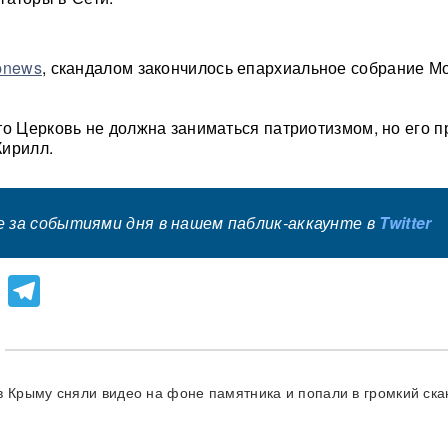
pnews
, скандалом закончилось епархиальное собрание М
то Церковь не должна заниматься патриотизмом, но его 
Кирилл.
 за событиями дня в нашем паблик-аккаунте в
Twitter
lassniki
atsApp
Viber
Telegram
в Крыму сняли видео на фоне памятника и попали в громкий ск