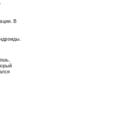
е
ации. В
андроиды.
ешь,
торый
зался