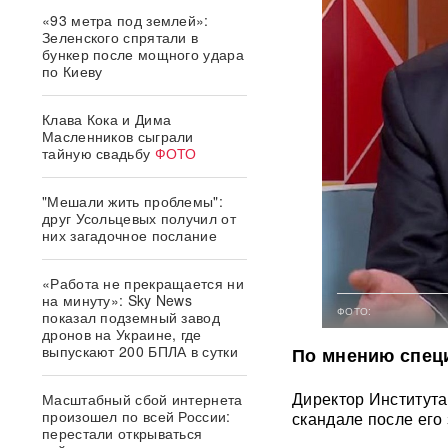
«93 метра под землей»:
Зеленского спрятали в
бункер после мощного удара
по Киеву
Клава Кока и Дима
Масленников сыграли
тайную свадьбу
ФОТО
"Мешали жить проблемы":
друг Усольцевых получил от
них загадочное послание
«Работа не прекращается ни
на минуту»: Sky News
ФОТО:
показал подземный завод
дронов на Украине, где
выпускают 200 БПЛА в сутки
По мнению специ
Директор Института
Масштабный сбой интернета
произошел по всей России:
скандале после его
перестали открываться