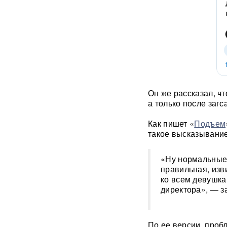
лет: Союз экономистов
вернет государству 839 млн
рублей за особняк на
Тверской
Российского историка Артема
Кирпиченка задержали сразу
после въезда в Израиль
Он же рассказал, ч
"Атакуют все подряд": Киев в
а только после загса
шоке от ответа Москвы на
"операцию принуждения"
Как пишет «
Подъем
такое высказывание
«Начнутся серьезные
проблемы»: эксперт раскрыл,
когда ослабнут атаки БПЛА
«Ну нормальные 
ВСУ
правильная, изв
ко всем девушкам
директора», — з
Под Екатеринбургом
взорвали Mercedes главы
«Уралдронзавода»
(ФОТО,
ВИДЕО)
По ее версии, проб