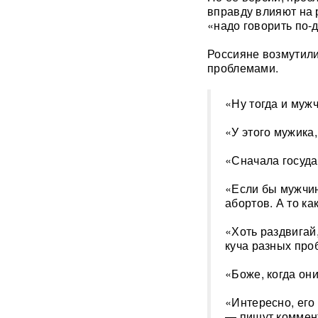
вправду влияют на 
Китай впервые показал
«надо говорить по-
кадры имитации нанесения
ядерного авиаудара
ВИДЕО
Россияне возмутили
проблемами.
В Москве пенсионерка -
жертва «схемы Долиной»
подожгла себя на глазах у
«Ну тогда и муж
приставов
ВИДЕО
«У этого мужика,
«Горит дело всей моей
жизни»: ВС РФ ударили по
«Сначала государ
крупнейшему складу
маркетплейса Rozetka в
«Если бы мужчин
Броварах после атаки на
абортов. А то к
Wildberries
ВИДЕО
«Хоть раздвигай,
Над Тульской областью
куча разных про
сбили более 100 БПЛА: горит
склад Wildberries в Алексине
«Боже, когда он
Уехавший из России экс-зам
«Интересно, его
Набиуллиной объявлен в
— пишут коммент