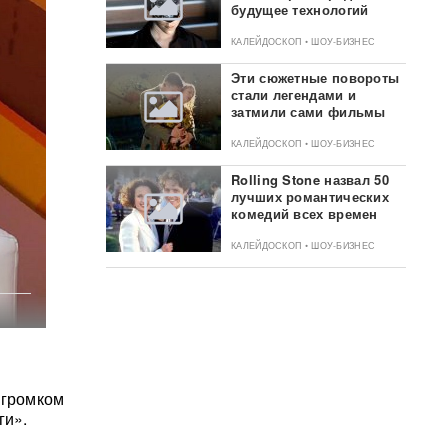
будущее технологий
КАЛЕЙДОСКОП • ШОУ-БИЗНЕС
Эти сюжетные повороты
стали легендами и
затмили сами фильмы
КАЛЕЙДОСКОП • ШОУ-БИЗНЕС
Rolling Stone назвал 50
лучших романтических
комедий всех времен
КАЛЕЙДОСКОП • ШОУ-БИЗНЕС
 громком
ги».