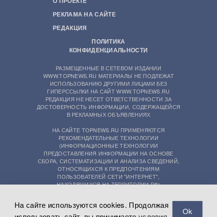
О ПРОЕКТЕ
РЕКЛАМА НА САЙТЕ
РЕДАКЦИЯ
ПОЛИТИКА
КОНФИДЕНЦИАЛЬНОСТИ
РАЗМЕЩЕННЫЕ В СЕТЕВОМ ИЗДАНИИ
WWW.TOPNEWS.RU МАТЕРИАЛЫ НЕ ПОДЛЕЖАТ
ИСПОЛЬЗОВАНИЮ ДРУГИМИ ЛИЦАМИ БЕЗ
ГИПЕРССЫЛКИ НА САЙТ WWW.TOPNEWS.RU
РЕДАКЦИЯ НЕ НЕСЕТ ОТВЕТСТВЕННОСТИ ЗА
ДОСТОВЕРНОСТЬ ИНФОРМАЦИИ, СОДЕРЖАЩЕЙСЯ
В РЕКЛАМНЫХ ОБЪЯВЛЕНИЯХ
НА САЙТЕ TOPNEWS.RU ПРИМЕНЯЮТСЯ
РЕКОМЕНДАТЕЛЬНЫЕ ТЕХНОЛОГИИ
(ИНФОРМАЦИОННЫЕ ТЕХНОЛОГИИ
ПРЕДОСТАВЛЕНИЯ ИНФОРМАЦИИ НА ОСНОВЕ
СБОРА, СИСТЕМАТИЗАЦИИ И АНАЛИЗА СВЕДЕНИЙ,
ОТНОСЯЩИХСЯ К ПРЕДПОЧТЕНИЯМ
ПОЛЬЗОВАТЕЛЕЙ СЕТИ "ИНТЕРНЕТ",
НАХОДЯЩИХСЯ НА ТЕРРИТОРИИ РФ)
На сайте используются cookies. Продолжая
Ok
использовать сайт, вы принимаете
условия