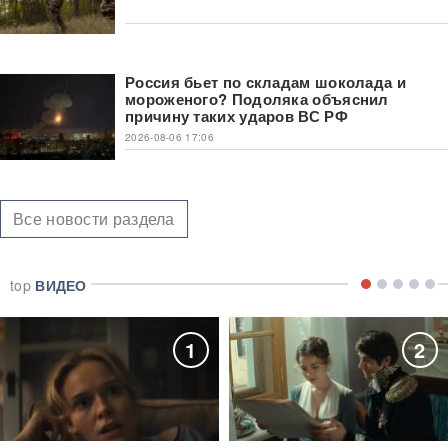
Россия бьет по складам шоколада и
мороженого? Подоляка объяснил
причину таких ударов ВС РФ
2026-08-06 17:06
Все новости раздела
top
ВИДЕО
1
2