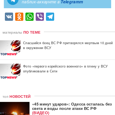
паблик-аккаунте в
Telegramm
VK
Odnoklassniki
WhatsApp
Viber
Telegram
материалы
ПО ТЕМЕ
Спасшийся боец ВС РФ притворялся мертвым 10 дней
в окружении ВСУ
Фото «первого корейского военного» в плену у ВСУ
опубликовали в Сети
топ
НОВОСТЕЙ
«45 минут ударов»: Одесса осталась без
света и воды после атаки ВС РФ
(ВИДЕО)