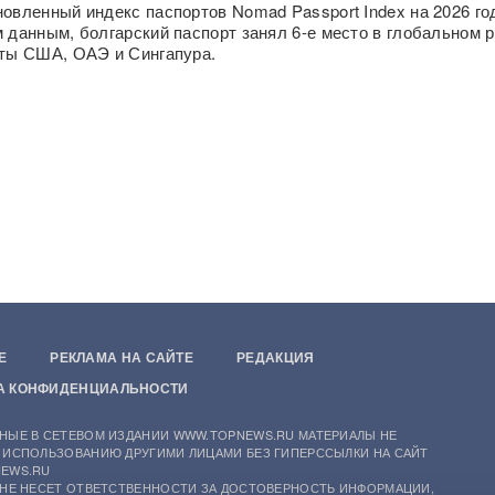
овленный индекс паспортов Nomad Passport Index на 2026 го
 данным, болгарский паспорт занял 6-е место в глобальном р
ты США, ОАЭ и Сингапура.
Е
РЕКЛАМА НА САЙТЕ
РЕДАКЦИЯ
А КОНФИДЕНЦИАЛЬНОСТИ
НЫЕ В СЕТЕВОМ ИЗДАНИИ WWW.TOPNEWS.RU МАТЕРИАЛЫ НЕ
 ИСПОЛЬЗОВАНИЮ ДРУГИМИ ЛИЦАМИ БЕЗ ГИПЕРССЫЛКИ НА САЙТ
EWS.RU
 НЕ НЕСЕТ ОТВЕТСТВЕННОСТИ ЗА ДОСТОВЕРНОСТЬ ИНФОРМАЦИИ,