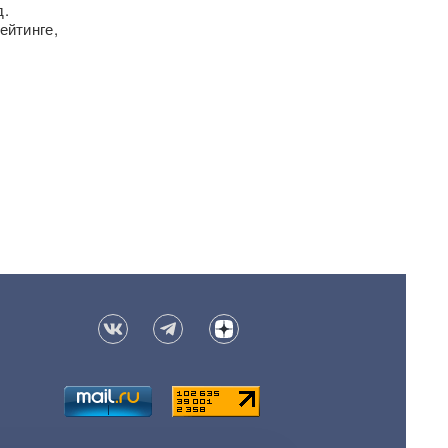
д.
ейтинге,