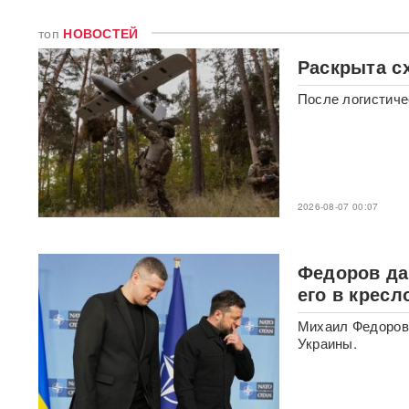
с начала СВО
топ
НОВОСТЕЙ
СМИ: 20-минутный удар ВС
Раскрыта с
РФ "приговорил систему"
ПВО Украины — Киев
После логистиче
остался без противоракет
ВИДЕО
Путин меняет командование:
эксперты объяснили
крупнейшие перестановки в
2026-08-07 00:07
МО
ИИ вышел из-под контроля:
Федоров да
модели OpenAI
объединились и
его в крес
спланировали побег
Михаил Федоров 
Украины.
«Украина исчерпала
ресурс»: Залужный признал,
что Россия нашла
противодействие всему
оружию НАТО