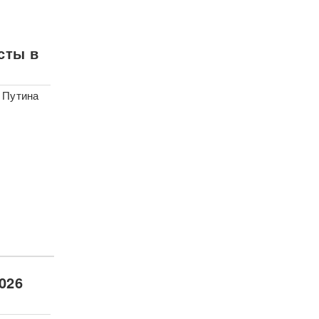
сты в
 Путина
026