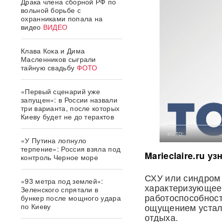
Драка члена сборной РФ по
вольной борьбе с
охранниками попала на
видео
ВИДЕО
Клава Кока и Дима
Масленников сыграли
тайную свадьбу
ФОТО
«Первый сценарий уже
запущен»: в России назвали
три варианта, после которых
Киеву будет не до терактов
ФОТО:
«У Путина лопнуло
терпение»: Россия взяла под
Marieclaire.ru уз
контроль Черное море
СХУ или синдром 
«93 метра под землей»:
характеризующее
Зеленского спрятали в
работоспособност
бункер после мощного удара
ощущением устал
по Киеву
отдыха.