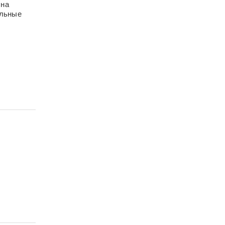
 на
альные