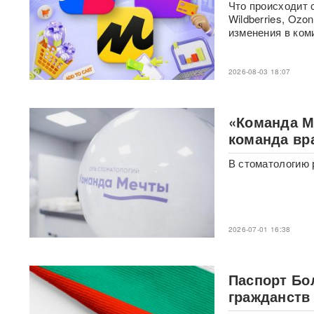
Что происходит 
фастфудов нашли кишечную
Wildberries, Oz
палочку
изменения в коми
«Трамп потребовал
объяснений»: в США
2026-08-03 18:07
сообщили о нехватке ракет
после ударов по Ирану
«Команда М
Фрагмент разгонной ракеты
Falcon 9 врезался в
команда вр
поверхность Луны
В стоматологию 
Медик раскрыл, как вовремя
обнаружить смертельно
опасный тромб
2026-07-01 16:38
Получили бесплатно,
зарабатывали на аренде 25
лет: Союз экономистов
вернет государству 839 млн
Паспорт Бо
рублей за особняк на
гражданств
Тверской