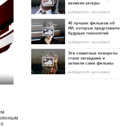
великие актеры
КАЛЕЙДОСКОП • ШОУ-БИЗНЕС
40 лучших фильмов об
ИИ, которые представили
будущее технологий
КАЛЕЙДОСКОП • ШОУ-БИЗНЕС
Эти сюжетные повороты
стали легендами и
затмили сами фильмы
КАЛЕЙДОСКОП • ШОУ-БИЗНЕС
ем
тоянным
го