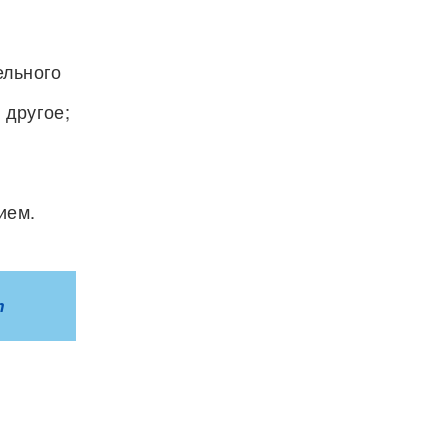
ельного
 другое;
ием.
m