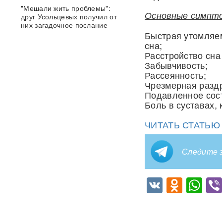
"Мешали жить проблемы":
Основные симпто
друг Усольцевых получил от
них загадочное послание
Быстрая утомляем
сна;
«Работа не прекращается ни
Расстройство сна
на минуту»: Sky News
Забывчивость;
показал подземный завод
Рассеянность;
дронов на Украине, где
выпускают 200 БПЛА в сутки
Чрезмерная разд
Подавленное сост
Боль в суставах,
Масштабный сбой интернета
произошел по всей России:
перестали открываться
ЧИТАТЬ СТАТЬ
сайты и приложения
Следите з
Россия бьет по складам
шоколада и мороженого?
Подоляка объяснил причину
VK
Odnok
Wh
таких ударов ВС РФ
88 дронов за ночь:
Ярославль пережил
крупнейшую атаку БПЛА ВСУ