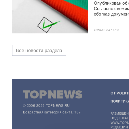
Опубликован обн
Российского историка Артема
Согласно свежим
Кирпиченка задержали сразу
обогнав докумен
после въезда в Израиль
"Атакуют все подряд": Киев в
2026-06-04 16:50
шоке от ответа Москвы на
"операцию принуждения"
Все новости раздела
«Начнутся серьезные
проблемы»: эксперт раскрыл,
когда ослабнут атаки БПЛА
ВСУ
Под Екатеринбургом
взорвали Mercedes главы
«Уралдронзавода»
(ФОТО,
О ПРОЕКТ
ВИДЕО)
ПОЛИТИК
© 2006-2026 TOPNEWS.RU
Китай впервые показал
Возрастная категория сайта: 18+
РАЗМЕЩЕН
кадры имитации нанесения
ПОДЛЕЖАТ
ядерного авиаудара
ВИДЕО
WWW.TOPN
РЕДАКЦИЯ