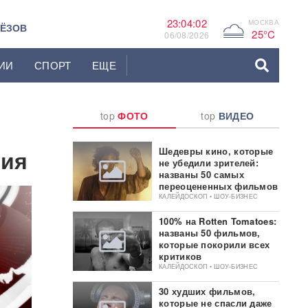
23:04:03
МОСКВА
G
ЬЁЗОВ
25°C
06/08/2026
ИИ
СПОРТ
ЕЩЕ
top
ФОТО
top
ВИДЕО
ния
Шедевры кино, которые
не убедили зрителей:
названы 50 самых
переоцененных фильмов
КАЛЕЙДОСКОП • ШОУ-БИЗНЕС
100% на Rotten Tomatoes:
названы 50 фильмов,
которые покорили всех
критиков
КАЛЕЙДОСКОП • ШОУ-БИЗНЕС
30 худших фильмов,
которые не спасли даже