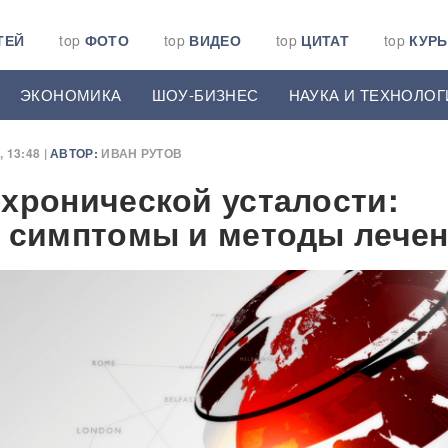
ТЕЙ
top
ФОТО
top
ВИДЕО
top
ЦИТАТ
top
КУР
ЭКОНОМИКА
ШОУ-БИЗНЕС
НАУКА И ТЕХНОЛОГ
13:48 |
АВТОР:
ИВАН РУТОВ
хронической усталости:
 симптомы и методы лече