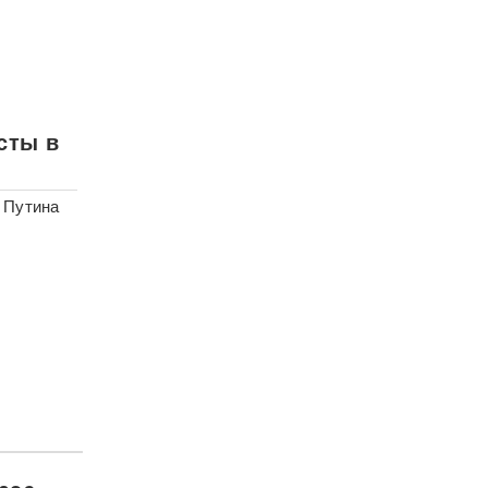
сты в
 Путина