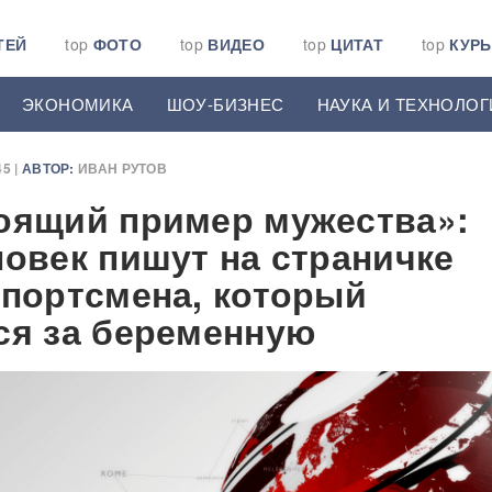
ТЕЙ
top
ФОТО
top
ВИДЕО
top
ЦИТАТ
top
КУР
ЭКОНОМИКА
ШОУ-БИЗНЕС
НАУКА И ТЕХНОЛОГ
5 |
АВТОР:
ИВАН РУТОВ
оящий пример мужества»:
ловек пишут на страничке
спортсмена, который
ся за беременную