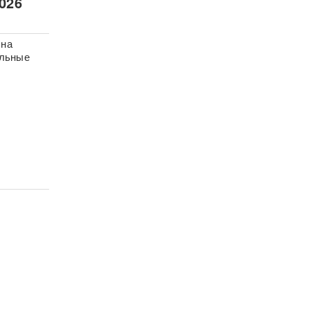
026
 на
альные