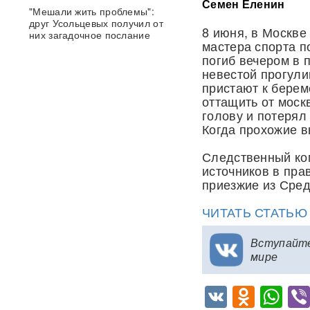
Семен Еленин
"Мешали жить проблемы":
друг Усольцевых получил от
8 июня, в Москве
них загадочное послание
мастера спорта п
погиб вечером в 
«Работа не прекращается ни
невестой прогули
на минуту»: Sky News
пристают к берем
показал подземный завод
оттащить от моск
дронов на Украине, где
голову и потерял
выпускают 200 БПЛА в сутки
Когда прохожие 
Масштабный сбой интернета
Следственный ко
произошел по всей России:
источников в пра
перестали открываться
приезжие из Сред
сайты и приложения
ЧИТАТЬ СТАТЬ
Россия бьет по складам
шоколада и мороженого?
Подоляка объяснил причину
Вступайт
таких ударов ВС РФ
мире
88 дронов за ночь:
VK
Odnok
Wh
Ярославль пережил
крупнейшую атаку БПЛА ВСУ