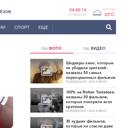
04:46:14
МОСКВА
G
ЬЁЗОВ
20°C
07/08/2026
ИИ
СПОРТ
ЕЩЕ
top
ФОТО
top
ВИДЕО
Шедевры кино, которые
не убедили зрителей:
названы 50 самых
переоцененных фильмов
КАЛЕЙДОСКОП • ШОУ-БИЗНЕС
100% на Rotten Tomatoes:
названы 50 фильмов,
которые покорили всех
критиков
КАЛЕЙДОСКОП • ШОУ-БИЗНЕС
30 худших фильмов,
которые не спасли даже