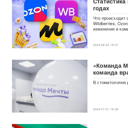
Статистика
фастфудов нашли кишечную
годах
палочку
Что происходит 
«Трамп потребовал
Wildberries, Oz
объяснений»: в США
изменения в коми
сообщили о нехватке ракет
после ударов по Ирану
2026-08-03 18:07
Фрагмент разгонной ракеты
Falcon 9 врезался в
поверхность Луны
«Команда М
команда вр
Медик раскрыл, как вовремя
обнаружить смертельно
В стоматологию 
опасный тромб
Получили бесплатно,
зарабатывали на аренде 25
лет: Союз экономистов
2026-07-01 16:38
вернет государству 839 млн
рублей за особняк на
Тверской