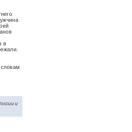
тнего
мужчина
воей
ганов
в в
бежали.
 словам
—
России и