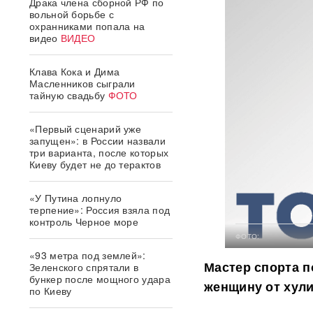
Драка члена сборной РФ по
вольной борьбе с
охранниками попала на
видео
ВИДЕО
Клава Кока и Дима
Масленников сыграли
тайную свадьбу
ФОТО
«Первый сценарий уже
запущен»: в России назвали
три варианта, после которых
Киеву будет не до терактов
«У Путина лопнуло
терпение»: Россия взяла под
контроль Черное море
ФОТО:
«93 метра под землей»:
Мастер спорта п
Зеленского спрятали в
бункер после мощного удара
женщину от хули
по Киеву