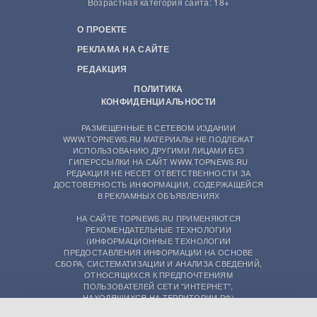
Возрастная категория сайта: 18+
О ПРОЕКТЕ
РЕКЛАМА НА САЙТЕ
РЕДАКЦИЯ
ПОЛИТИКА
КОНФИДЕНЦИАЛЬНОСТИ
РАЗМЕЩЕННЫЕ В СЕТЕВОМ ИЗДАНИИ
WWW.TOPNEWS.RU МАТЕРИАЛЫ НЕ ПОДЛЕЖАТ
ИСПОЛЬЗОВАНИЮ ДРУГИМИ ЛИЦАМИ БЕЗ
ГИПЕРССЫЛКИ НА САЙТ WWW.TOPNEWS.RU
РЕДАКЦИЯ НЕ НЕСЕТ ОТВЕТСТВЕННОСТИ ЗА
ДОСТОВЕРНОСТЬ ИНФОРМАЦИИ, СОДЕРЖАЩЕЙСЯ
В РЕКЛАМНЫХ ОБЪЯВЛЕНИЯХ
НА САЙТЕ TOPNEWS.RU ПРИМЕНЯЮТСЯ
РЕКОМЕНДАТЕЛЬНЫЕ ТЕХНОЛОГИИ
(ИНФОРМАЦИОННЫЕ ТЕХНОЛОГИИ
ПРЕДОСТАВЛЕНИЯ ИНФОРМАЦИИ НА ОСНОВЕ
СБОРА, СИСТЕМАТИЗАЦИИ И АНАЛИЗА СВЕДЕНИЙ,
ОТНОСЯЩИХСЯ К ПРЕДПОЧТЕНИЯМ
ПОЛЬЗОВАТЕЛЕЙ СЕТИ "ИНТЕРНЕТ",
НАХОДЯЩИХСЯ НА ТЕРРИТОРИИ РФ)