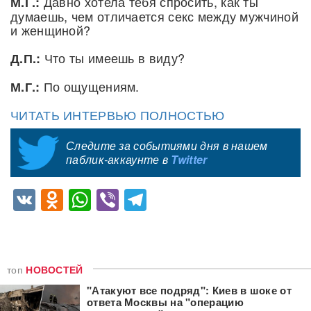
Давно хотела тебя спросить, как ты
М.Г.:
думаешь, чем отличается секс между мужчиной
и женщиной?
Что ты имеешь в виду?
Д.П.:
По ощущениям.
М.Г.:
ЧИТАТЬ ИНТЕРВЬЮ ПОЛНОСТЬЮ
Следите за событиями дня в нашем
паблик-аккаунте в
Twitter
VK
Odnoklassniki
WhatsApp
Viber
Telegram
топ
НОВОСТЕЙ
"Атакуют все подряд": Киев в шоке от
ответа Москвы на "операцию