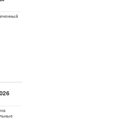
реченный
026
 на
альные