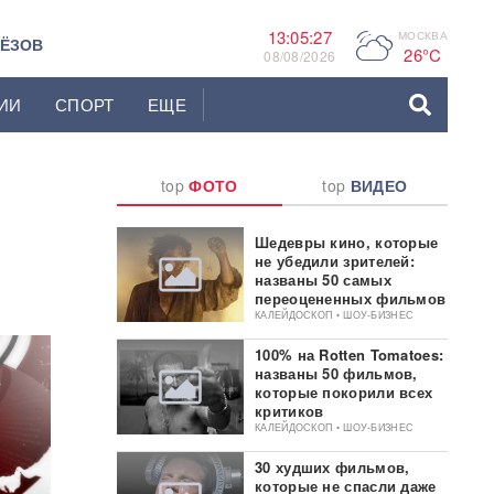
13:05:28
МОСКВА
P
ЬЁЗОВ
26°C
08/08/2026
ИИ
СПОРТ
ЕЩЕ
top
ФОТО
top
ВИДЕО
Шедевры кино, которые
не убедили зрителей:
названы 50 самых
переоцененных фильмов
КАЛЕЙДОСКОП • ШОУ-БИЗНЕС
100% на Rotten Tomatoes:
названы 50 фильмов,
которые покорили всех
критиков
КАЛЕЙДОСКОП • ШОУ-БИЗНЕС
30 худших фильмов,
которые не спасли даже