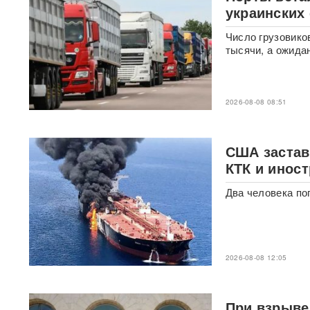
украинских
операция РФ в обход ЕС
началась: флотилия везет
груз на $500 млн
Число грузовико
тысячи, а ожида
Физики впервые
зафиксировали
«отрицательное время»
2026-08-08 08:51
Термобарический
"будильник" для ВСУ: ВС РФ
ударили по Одессе и
США застави
Запорожью
ВИДЕО
КТК и инос
Два человека по
Зеленский объявил о
«специальной санкционной
операции» против России
Иск о снятии «Яблока» с
2026-08-08 12:05
выборов обосновали фото
Бони, кадрами из «Войны и
мира» и «вокзалом»
ChatGPT
При взрыве 