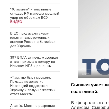
"Фламинго" и топливные
склады: РФ нанесла мощный
удар по объектам ВСУ
ВИДЕО
В ЕС придумали схему
изъятия замороженных
активов России в Euroclear
для Украины
397 БПЛА за ночь: массовая
атака привела к пожару на
Ильском НПЗ и раненым
ФОТО:
«Там, где бьют москаля,
Польша помогает»:
Бывшая участниц
Навроцкий поддержал
Украину и получил жесткий
счастливой.
ответ Москвы
В феврале этого
Atlantic: Маск не разрешил
Алексом Смерфи