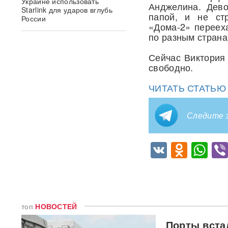
Украине использовать
Анджелина. Дево
Starlink для ударов вглубь
папой, и не ст
России
«Дома-2» переех
по разным страна
Умер продюсер Мадонны
Уильям Орбит: он хотел
Сейчас Виктория 
выпустить продолжение «Ray
свободно.
of Light»
ЧИТАТЬ СТАТЬ
Появилось видео удара
«Искандером» по военному
эшелону ВСУ
ВИДЕО
Следите з
"Террор в чистом виде": БЭК
ВСУ атаковал пляж в Ялте
VK
Odnok
Wh
ФОТО
«Грохот слышала вся
Москва»: МЧС объяснило
причину похожего на взрыв
мощного хлопка
топ
НОВОСТЕЙ
Порты вста
Крупнейшая нефтяная