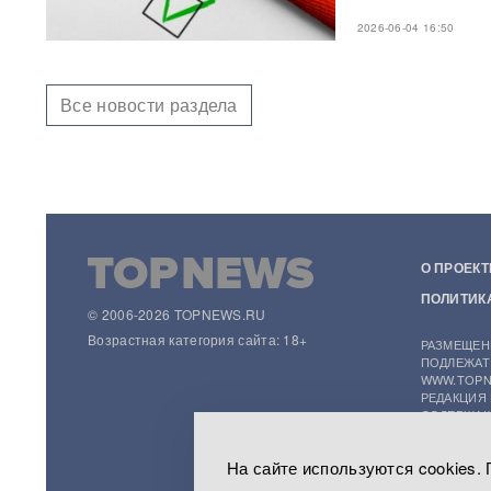
2026-06-04 16:50
"Яблоку" грозит снятие с
выборов в Госдуму: "Родина"
обратилась в Верховный суд
РФ
Все новости раздела
В "Москве-Сити" задержаны
сотрудники мошеннических
криптообменников
Подкоп под Европу: в Литве
обнаружили уже 12
О ПРОЕКТ
подземных тоннелей из
Беларуси
ПОЛИТИК
© 2006-2026 TOPNEWS.RU
Возрастная категория сайта: 18+
РАЗМЕЩЕН
Единственный в России
ПОДЛЕЖАТ
завод тест-полосок для
WWW.TOPN
диабетиков остановился
РЕДАКЦИЯ
после уголовных дел против
СОДЕРЖАЩ
руководства
НА САЙТЕ
На сайте используются cookies.
(ИНФОРМА
«Это не провал»:
СБОРА, С