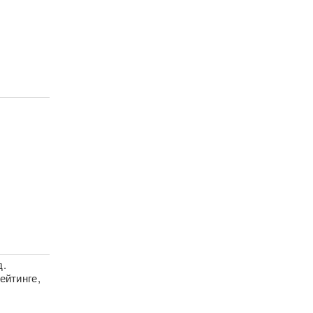
д.
ейтинге,