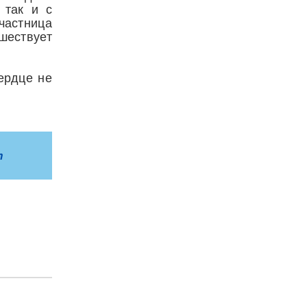
 так и с
частница
шествует
ердце не
m