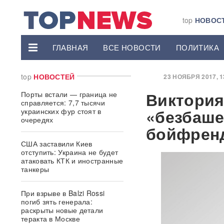
top
НОВОС
ГЛАВНАЯ
ВСЕ НОВОСТИ
ПОЛИТИКА
top
НОВОСТЕЙ
23 НОЯБРЯ 2017, 13
Виктория
Порты встали — граница не
справляется: 7,7 тысячи
«безбаш
украинских фур стоят в
очередях
бойфрен
США заставили Киев
отступить: Украина не будет
атаковать КТК и иностранные
танкеры
При взрыве в Balzi Rossi
погиб зять генерала:
раскрыты новые детали
теракта в Москве