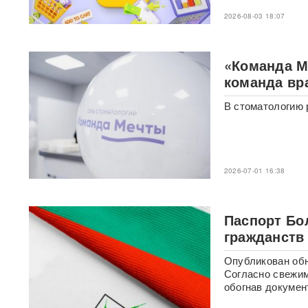
России: хакеры заявили о
2026-08-03 18:07
раскрытии источника
координат для ударов ВСУ
«Команда М
Концерт Димы Билана в
Москве обернулся
команда вр
скандалом: певцу пришлось
объясняться перед
В стоматологию 
зрителями
ВИДЕО
С баллистикой для Украины:
в РФ прибыло
подразделение ракетчиков
2026-07-01 16:38
КНДР
Опубликовано откровенное
Паспорт Бо
письмо Дианы Шурыгиной из
гражданств
СИЗО
Опубликован обн
Bloomberg: в
Согласно свежим
киберкомандовании США за
обогнав докумен
месяц пять человек
покончили с жизнью