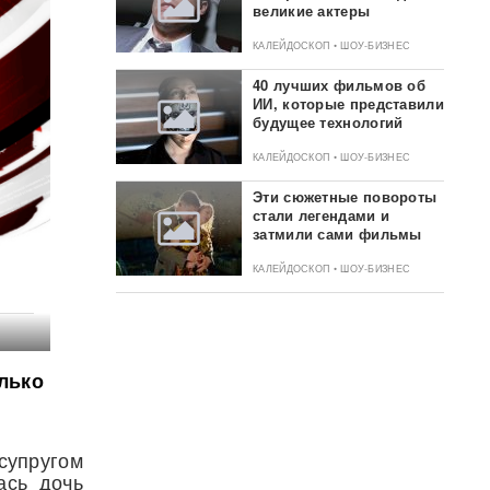
великие актеры
КАЛЕЙДОСКОП • ШОУ-БИЗНЕС
40 лучших фильмов об
ИИ, которые представили
будущее технологий
КАЛЕЙДОСКОП • ШОУ-БИЗНЕС
Эти сюжетные повороты
стали легендами и
затмили сами фильмы
КАЛЕЙДОСКОП • ШОУ-БИЗНЕС
лько
супругом
ась дочь