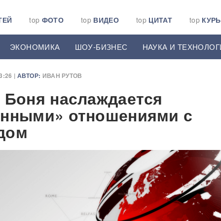
ТЕЙ
top
ФОТО
top
ВИДЕО
top
ЦИТАТ
top
КУР
ЭКОНОМИКА
ШОУ-БИЗНЕС
НАУКА И ТЕХНОЛОГ
:26 |
АВТОР:
ИВАН РУТОВ
 Боня наслаждается
енными» отношениями с
дом