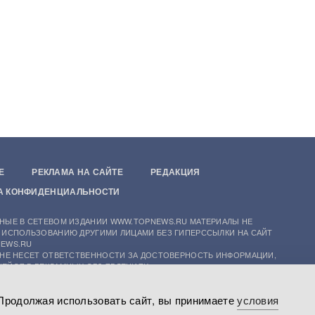
Е
РЕКЛАМА НА САЙТЕ
РЕДАКЦИЯ
А КОНФИДЕНЦИАЛЬНОСТИ
НЫЕ В СЕТЕВОМ ИЗДАНИИ WWW.TOPNEWS.RU МАТЕРИАЛЫ НЕ
 ИСПОЛЬЗОВАНИЮ ДРУГИМИ ЛИЦАМИ БЕЗ ГИПЕРССЫЛКИ НА САЙТ
EWS.RU
 НЕ НЕСЕТ ОТВЕТСТВЕННОСТИ ЗА ДОСТОВЕРНОСТЬ ИНФОРМАЦИИ,
ЕЙСЯ В РЕКЛАМНЫХ ОБЪЯВЛЕНИЯХ
 TOPNEWS.RU ПРИМЕНЯЮТСЯ РЕКОМЕНДАТЕЛЬНЫЕ ТЕХНОЛОГИИ
 Продолжая использовать сайт, вы принимаете
условия
ЦИОННЫЕ ТЕХНОЛОГИИ ПРЕДОСТАВЛЕНИЯ ИНФОРМАЦИИ НА ОСНОВЕ
ИСТЕМАТИЗАЦИИ И АНАЛИЗА СВЕДЕНИЙ, ОТНОСЯЩИХСЯ К