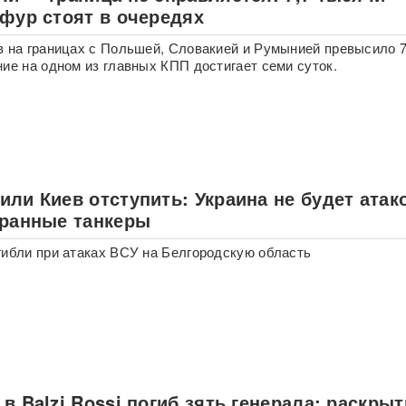
 фур стоят в очередях
в на границах с Польшей, Словакией и Румынией превысило 7
ние на одном из главных КПП достигает семи суток.
ли Киев отступить: Украина не будет атак
транные танкеры
гибли при атаках ВСУ на Белгородскую область
в Balzi Rossi погиб зять генерала: раскры