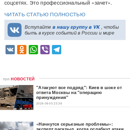
соцсетях. Это профессиональный «зачет».
ЧИТАТЬ СТАТЬЮ ПОЛНОСТЬЮ
Вступайте
в нашу группу в VK
, чтобы
быть в курсе событий в России и мире
VK
Odnoklassniki
WhatsApp
Viber
Telegram
топ
НОВОСТЕЙ
"Атакуют все подряд": Киев в шоке от
ответа Москвы на "операцию
принуждения"
2026-08-05 23:38
«Начнутся серьезные проблемы»:
эксперт раскрыл, когда ослабнут атаки