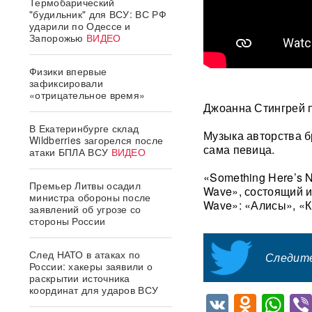
Термобарический
"будильник" для ВСУ: ВС РФ
ударили по Одессе и
Запорожью
ВИДЕО
Физики впервые
зафиксировали
«отрицательное время»
Джоанна Стингрей п
В Екатеринбурге склад
Музыка авторства б
Wildberries загорелся после
сама певица.
атаки БПЛА ВСУ
ВИДЕО
«Something Here’s N
Премьер Литвы осадил
Wave», состоящий и
министра обороны после
Wave»: «Алисы», «К
заявлений об угрозе со
стороны России
След НАТО в атаках по
Следите
России: хакеры заявили о
раскрытии источника
координат для ударов ВСУ
VK
Odnok
Wh