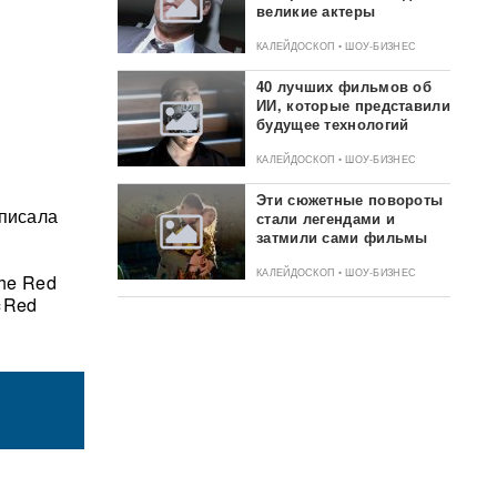
великие актеры
КАЛЕЙДОСКОП • ШОУ-БИЗНЕС
40 лучших фильмов об
ИИ, которые представили
будущее технологий
КАЛЕЙДОСКОП • ШОУ-БИЗНЕС
Эти сюжетные повороты
аписала
стали легендами и
затмили сами фильмы
КАЛЕЙДОСКОП • ШОУ-БИЗНЕС
the Red
«Red