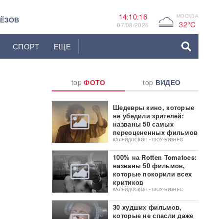
14:10:17
МОСКВА
G
ЬЁЗОВ
32°C
07/08/2026
СПОРТ
ЕЩЕ
top
ФОТО
top
ВИДЕО
Шедевры кино, которые
не убедили зрителей:
названы 50 самых
переоцененных фильмов
КАЛЕЙДОСКОП • ШОУ-БИЗНЕС
100% на Rotten Tomatoes:
названы 50 фильмов,
которые покорили всех
критиков
КАЛЕЙДОСКОП • ШОУ-БИЗНЕС
30 худших фильмов,
которые не спасли даже