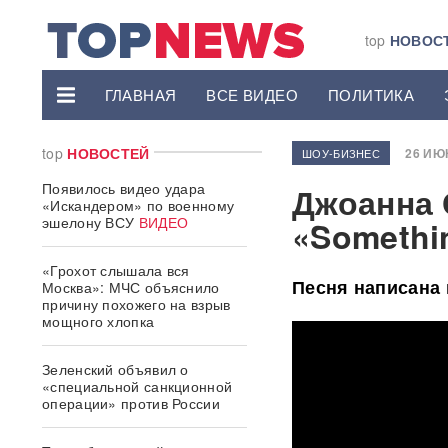
top
НОВОС
ГЛАВНАЯ
ВСЕ ВИДЕО
ПОЛИТИКА
top
НОВОСТЕЙ
26 ИЮН
ШОУ-БИЗНЕС
Появилось видео удара
Джоанна 
«Искандером» по военному
эшелону ВСУ
ВИДЕО
«Somethin
«Грохот слышала вся
Песня написана 
Москва»: МЧС объяснило
причину похожего на взрыв
мощного хлопка
Зеленский объявил о
«специальной санкционной
операции» против России