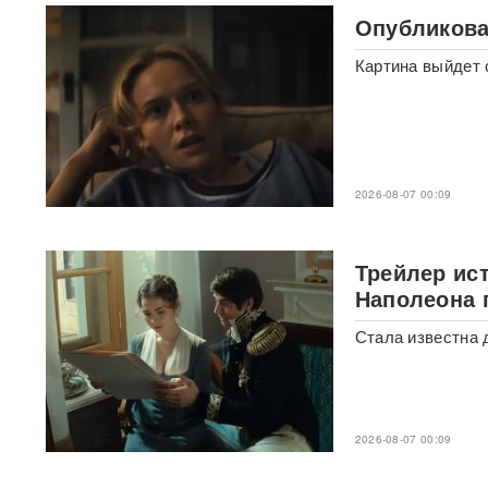
не смогли поступить в
Опубликова
топовые вузы
Картина выйдет 
Раскрыта схема массовой
атаки БПЛА ВСУ на Россию
Федоров дал Зеленскому 12
дней, чтобы добром вернуть
его в кресло министра
2026-08-07 00:09
обороны
«Генералы новой волны»:
Трейлер ис
кто пришел на ключевые
Наполеона 
посты в МО и почему их
выбрал Путин
Стала известна 
Драка члена сборной РФ по
вольной борьбе с
охранниками попала на
видео
ВИДЕО
2026-08-07 00:09
Клава Кока и Дима