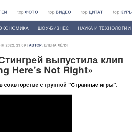
ТЕЙ
top
ФОТО
top
ВИДЕО
top
ЦИТАТ
top
КУР
ЭКОНОМИКА
ШОУ-БИЗНЕС
НАУКА И ТЕХНОЛОГИИ
Я 2022, 23:09 |
АВТОР:
ЕЛЕНА ЛЁЛЯ
Стингрей выпустила клип
g Here’s Not Right»
в соавторстве с группой "Странные игры".