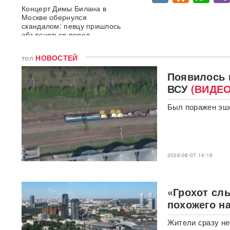
Концерт Димы Билана в
Москве обернулся
скандалом: певцу пришлось
объясняться перед
зрителями
ВИДЕО
топ
НОВОСТЕЙ
Опубликовано откровенное
Появилось 
письмо Дианы Шурыгиной из
СИЗО
ВСУ
(ВИДЕО
Был поражен эше
Bloomberg: в
киберкомандовании США за
месяц пять человек
покончили с жизнью
2026-08-07 14:19
В "Москве-Сити" задержаны
сотрудники мошеннических
криптообменников
«Грохот сл
похожего н
Подкоп под Европу: в Литве
обнаружили уже 12
подземных тоннелей из
Жители сразу не
Беларуси