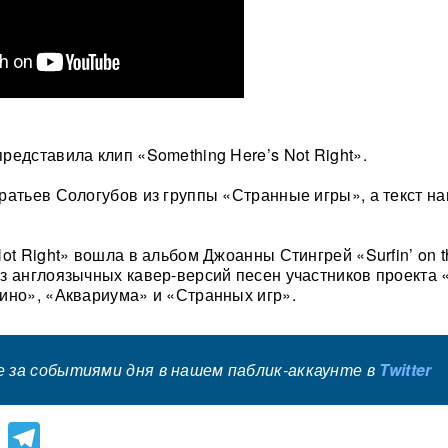
редставила клип «Something Here’s Not Right».
ратьев Сологубов из группы «Странные игры», а текст н
ot Right» вошла в альбом Джоанны Стингрей «Surfin’ on 
з англоязычных кавер-версий песен участников проекта 
ино», «Аквариума» и «Странных игр».
 за событиями дня в нашем паблик-аккаунте в
Twitter
lassniki
atsApp
Viber
Telegram