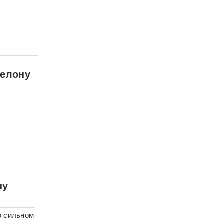
шелону
ну
о сильном