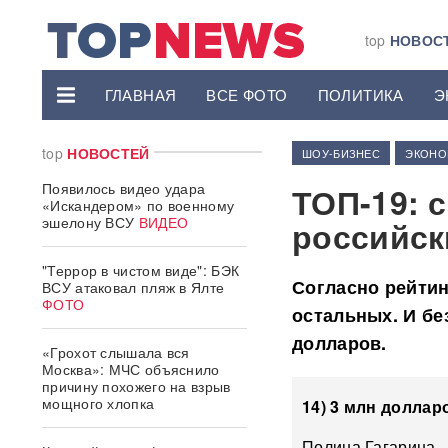
top
НОВОС
ГЛАВНАЯ
ВСЕ ФОТО
ПОЛИТИКА
Э
top
НОВОСТЕЙ
ШОУ-БИЗНЕС
ЭКОНО
Появилось видео удара
ТОП-19: 
«Искандером» по военному
эшелону ВСУ
ВИДЕО
российск
"Террор в чистом виде": БЭК
Согласно рейтин
ВСУ атаковал пляж в Ялте
ФОТО
остальных. И бе
долларов.
«Грохот слышала вся
Москва»: МЧС объяснило
причину похожего на взрыв
мощного хлопка
14) 3 млн доллар
Полина Гагарина —