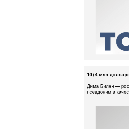
его в кресло министра
обороны
«Генералы новой волны»:
кто пришел на ключевые
посты в МО и почему их
выбрал Путин
Драка члена сборной РФ по
вольной борьбе с
охранниками попала на
видео
ВИДЕО
10) 4 млн доллар
Клава Кока и Дима
Масленников сыграли
Дима Билан — росс
тайную свадьбу
ФОТО
псевдоним в каче
«Первый сценарий уже
запущен»: в России назвали
три варианта, после которых
Киеву будет не до терактов