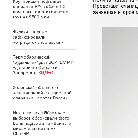
Крупнейшая нефтяная
Представительниц
операция РФ в обход ЕС
началась: флотилия везет
занявшая второе м
груз на $500 млн
Физики впервые
зафиксировали
«отрицательное время»
Термобарический
"будильник" для ВСУ: ВС РФ
ударили по Одессе и
Запорожью
ВИДЕО
Зеленский объявил о
«специальной санкционной
операции» против России
Иск о снятии «Яблока» с
выборов обосновали фото
Бони, кадрами из «Войны и
мира» и «вокзалом»
ChatGPT