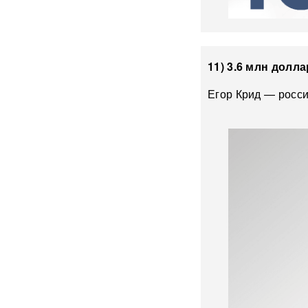
BadComedian объяснил,
почему на премьере
«Колобка» оказались пустые
кинозалы
11) 3.6 млн долл
Трамп запретил "родильный
туризм" в США
Егор Крид — росси
В Таиланде 7 человек
погибли в результате
стрельбы в школе
ВИДЕО
310 баллов ЕГЭ — и без
бюджета: почему отличники
не смогли поступить в
топовые вузы
Раскрыта схема массовой
атаки БПЛА ВСУ на Россию
Федоров дал Зеленскому 12
дней, чтобы добром вернуть