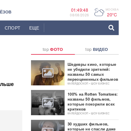
01:49:49
МОСКВА
P
ЬЁЗОВ
20°C
08/08/2026
СПОРТ
ЕЩЕ
top
ФОТО
top
ВИДЕО
Шедевры кино, которые
не убедили зрителей:
названы 50 самых
переоцененных фильмов
ольше
КАЛЕЙДОСКОП • ШОУ-БИЗНЕС
х
100% на Rotten Tomatoes:
названы 50 фильмов,
которые покорили всех
критиков
КАЛЕЙДОСКОП • ШОУ-БИЗНЕС
30 худших фильмов,
которые не спасли даже