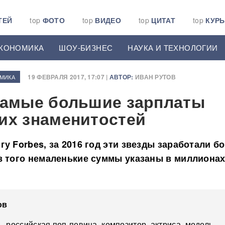
ТЕЙ
top
ФОТО
top
ВИДЕО
top
ЦИТАТ
top
КУР
КОНОМИКА
ШОУ-БИЗНЕС
НАУКА И ТЕХНОЛОГИИ
19 ФЕВРАЛЯ 2017, 17:07 |
АВТОР:
ИВАН РУТОВ
МИКА
самые большие зарплаты
их знаменитостей
гу Forbes, за 2016 год эти звезды заработали б
з того немаленькие суммы указаны в миллиона
ов
 российская поп-певица, композитор, актриса, модель.