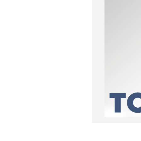
«У Путина лопнуло
терпение»: Россия взяла под
контроль Черное море
«93 метра под землей»:
Зеленского спрятали в
бункер после мощного удара
по Киеву
"Мешали жить проблемы":
друг Усольцевых получил от
них загадочное послание
«Работа не прекращается ни
на минуту»: Sky News
показал подземный завод
дронов на Украине, где
выпускают 200 БПЛА в сутки
Масштабный сбой интернета
произошел по всей России:
перестали открываться
сайты и приложения