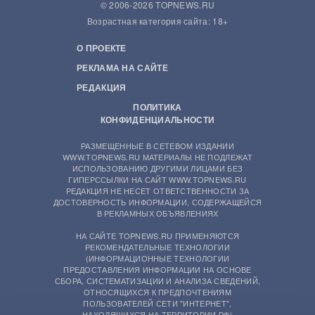
© 2006-2026 TOPNEWS.RU
Возрастная категория сайта: 18+
О ПРОЕКТЕ
РЕКЛАМА НА САЙТЕ
РЕДАКЦИЯ
ПОЛИТИКА
КОНФИДЕНЦИАЛЬНОСТИ
РАЗМЕЩЕННЫЕ В СЕТЕВОМ ИЗДАНИИ
WWW.TOPNEWS.RU МАТЕРИАЛЫ НЕ ПОДЛЕЖАТ
ИСПОЛЬЗОВАНИЮ ДРУГИМИ ЛИЦАМИ БЕЗ
ГИПЕРССЫЛКИ НА САЙТ WWW.TOPNEWS.RU
РЕДАКЦИЯ НЕ НЕСЕТ ОТВЕТСТВЕННОСТИ ЗА
ДОСТОВЕРНОСТЬ ИНФОРМАЦИИ, СОДЕРЖАЩЕЙСЯ
В РЕКЛАМНЫХ ОБЪЯВЛЕНИЯХ
НА САЙТЕ TOPNEWS.RU ПРИМЕНЯЮТСЯ
РЕКОМЕНДАТЕЛЬНЫЕ ТЕХНОЛОГИИ
(ИНФОРМАЦИОННЫЕ ТЕХНОЛОГИИ
ПРЕДОСТАВЛЕНИЯ ИНФОРМАЦИИ НА ОСНОВЕ
СБОРА, СИСТЕМАТИЗАЦИИ И АНАЛИЗА СВЕДЕНИЙ,
ОТНОСЯЩИХСЯ К ПРЕДПОЧТЕНИЯМ
ПОЛЬЗОВАТЕЛЕЙ СЕТИ "ИНТЕРНЕТ",
НАХОДЯЩИХСЯ НА ТЕРРИТОРИИ РФ)