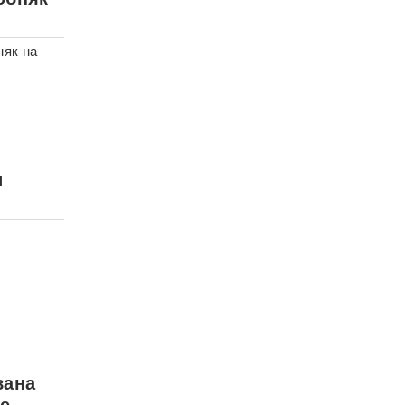
няк на
и
вана
е