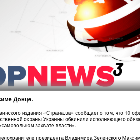
симе Донце.
инского издания «Страна.ua» сообщает о том, что 10 о
рственной охраны Украины обвинили исполняющего обяз
«самовольном захвате власти».
 телохранителе президента Владимира Зеленского Макси