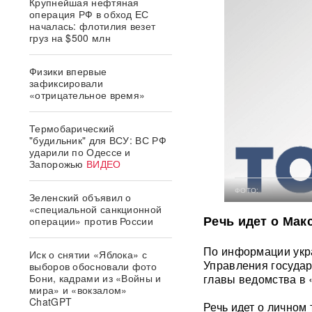
Крупнейшая нефтяная
операция РФ в обход ЕС
началась: флотилия везет
груз на $500 млн
Физики впервые
зафиксировали
«отрицательное время»
Термобарический
"будильник" для ВСУ: ВС РФ
ударили по Одессе и
Запорожью
ВИДЕО
ФОТО:
Зеленский объявил о
«специальной санкционной
Речь идет о Мак
операции» против России
По информации укра
Иск о снятии «Яблока» с
Управления госуда
выборов обосновали фото
Бони, кадрами из «Войны и
главы ведомства в 
мира» и «вокзалом»
ChatGPT
Речь идет о личном