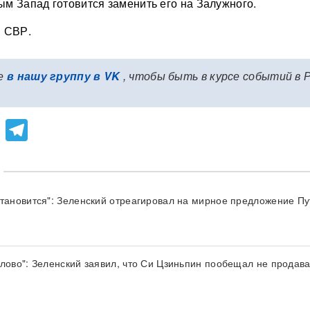
м Запад готовится заменить его на Залужного.
в СВР.
е
в нашу группу в VK
, чтобы быть в курсе событий в 
lassniki
atsApp
Viber
Telegram
становится": Зеленский отреагировал на мирное предложение П
слово": Зеленский заявил, что Си Цзиньпин пообещал не продава