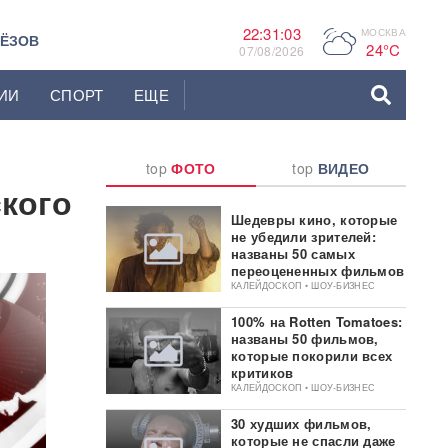
22:31:04
МОСКВА
P
ЬЁЗОВ
24°C
07/08/2026
ИИ
СПОРТ
ЕЩЕ
top
ФОТО
top
ВИДЕО
кого
Шедевры кино, которые
не убедили зрителей:
названы 50 самых
переоцененных фильмов
КАЛЕЙДОСКОП • ШОУ-БИЗНЕС
100% на Rotten Tomatoes:
названы 50 фильмов,
которые покорили всех
критиков
КАЛЕЙДОСКОП • ШОУ-БИЗНЕС
30 худших фильмов,
которые не спасли даже