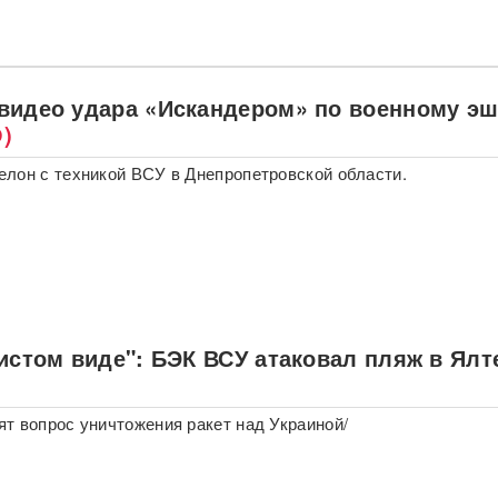
видео удара «Искандером» по военному э
)
лон с техникой ВСУ в Днепропетровской области.
истом виде": БЭК ВСУ атаковал пляж в Ялт
т вопрос уничтожения ракет над Украиной/