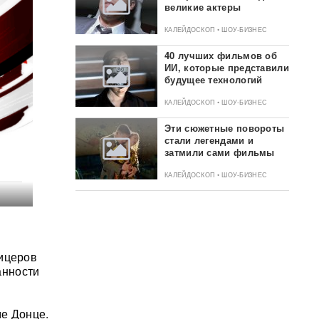
великие актеры
КАЛЕЙДОСКОП • ШОУ-БИЗНЕС
40 лучших фильмов об
ИИ, которые представили
будущее технологий
КАЛЕЙДОСКОП • ШОУ-БИЗНЕС
Эти сюжетные повороты
стали легендами и
затмили сами фильмы
КАЛЕЙДОСКОП • ШОУ-БИЗНЕС
фицеров
анности
ме Донце.