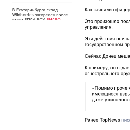
Как заявили офицер
В Екатеринбурге склад
Wildberries загорелся после
атаки БПЛА ВСУ
ВИДЕО
Это произошло посл
управления.
Премьер Литвы осадил
Эти действия они н
министра обороны после
заявлений об угрозе со
государственном пр
стороны России
Сейчас Донец мешае
Польша сделала шаг к
прямому конфликту?
К примеру, он отда
Сикорский предложил
огнестрельного ору
сбивать ракеты РФ над
Украиной — Москва ответила
«Помимо прочего
имеющиеся взрыв
СК возбудил уголовное дело
даже у кинолого
против журналистки
Катерины Гордеевой*: ее
могут объявить в
международный розыск
Ранее TopNews
пис
След НАТО в атаках по