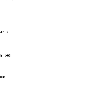
ти в
ны без
или