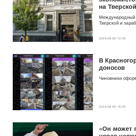
его в кресло министра
на Тверско
обороны
Международный с
«Генералы новой волны»:
Тверской и зара
кто пришел на ключевые
посты в МО и почему их
выбрал Путин
2026-08-06 10:08
Драка члена сборной РФ по
вольной борьбе с
В Красного
охранниками попала на
доносов
видео
ВИДЕО
Чиновники оформ
Клава Кока и Дима
Масленников сыграли
тайную свадьбу
ФОТО
«Первый сценарий уже
2026-08-05 16:05
запущен»: в России назвали
три варианта, после которых
Киеву будет не до терактов
«Он может г
новая неож