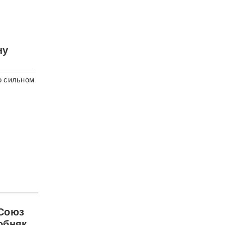
ну
о сильном
 Союз
обняк