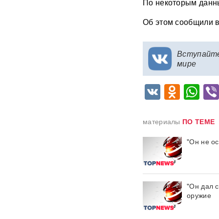
По некоторым данны
России: хакеры заявили о
раскрытии источника
Об этом сообщили 
координат для ударов ВСУ
Концерт Димы Билана в
Вступайт
Москве обернулся
мире
скандалом: певцу пришлось
объясняться перед
зрителями
ВИДЕО
VK
Odnok
Wh
С баллистикой для Украины:
в РФ прибыло
подразделение ракетчиков
материалы
ПО ТЕМЕ
КНДР
"Он не о
Опубликовано откровенное
письмо Дианы Шурыгиной из
СИЗО
"Он дал 
Bloomberg: в
оружие
киберкомандовании США за
месяц пять человек
покончили с жизнью