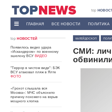
top
НОВОС
ГЛАВНАЯ
ВСЕ НОВОСТИ
ПОЛИТИКА
top
НОВОСТЕЙ
КАЛЕЙДОСКОП
ПОЛИ
Появилось видео удара
СМИ: лич
«Искандером» по военному
эшелону ВСУ
ВИДЕО
обвинили
"Террор в чистом виде": БЭК
ВСУ атаковал пляж в Ялте
ФОТО
«Грохот слышала вся
Москва»: МЧС объяснило
причину похожего на взрыв
мощного хлопка