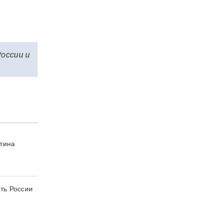
России и
утина
ть России