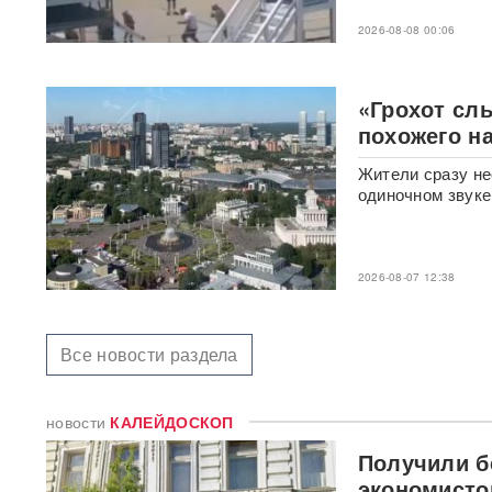
BadComedian объяснил,
почему на премьере
2026-08-08 00:06
«Колобка» оказались пустые
кинозалы
«Грохот сл
Трамп запретил "родильный
похожего н
туризм" в США
Жители сразу не
В Таиланде 7 человек
одиночном звуке
погибли в результате
стрельбы в школе
ВИДЕО
2026-08-07 12:38
310 баллов ЕГЭ — и без
бюджета: почему отличники
не смогли поступить в
топовые вузы
Все новости раздела
Раскрыта схема массовой
атаки БПЛА ВСУ на Россию
новости
КАЛЕЙДОСКОП
Получили б
Федоров дал Зеленскому 12
дней, чтобы добром вернуть
экономисто