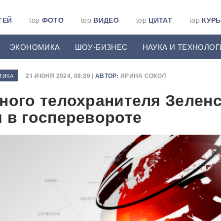
ТЕЙ
top
ФОТО
top
ВИДЕО
top
ЦИТАТ
top
КУР
ЭКОНОМИКА
ШОУ-БИЗНЕС
НАУКА И ТЕХНОЛОГ
21 ИЮНЯ 2024, 08:39 |
АВТОР:
ИРИНА СОКОЛ
ТИКА
ного телохранителя Зеленс
 в госперевороте