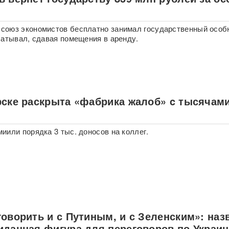
й
оюз экономистов бесплатно занимал государственный особ
батывал, сдавая помещения в аренду.
рске раскрыта «фабрика жалоб» c тысячам
иили порядка 3 тыс. доносов на коллег.
оворить и с Путиным, и с Зеленским»: наз
иданная фигура для переговоров по Украин