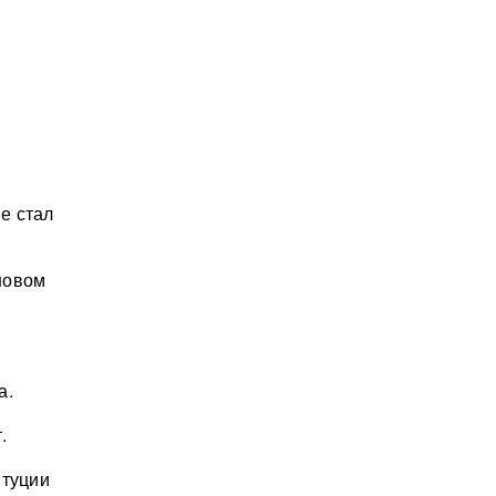
е стал
новом
а.
.
итуции