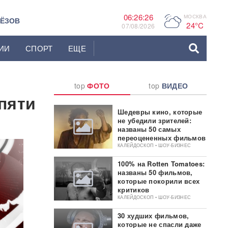
06:26:27
МОСКВА
P
ЬЁЗОВ
24°C
07/08/2026
ИИ
СПОРТ
ЕЩЕ
top
ФОТО
top
ВИДЕО
пяти
Шедевры кино, которые
не убедили зрителей:
названы 50 самых
переоцененных фильмов
КАЛЕЙДОСКОП • ШОУ-БИЗНЕС
100% на Rotten Tomatoes:
названы 50 фильмов,
которые покорили всех
критиков
КАЛЕЙДОСКОП • ШОУ-БИЗНЕС
30 худших фильмов,
которые не спасли даже