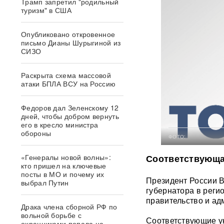
Трамп запретил "родильный
туризм" в США
Опубликовано откровенное
письмо Дианы Шурыгиной из
СИЗО
Раскрыта схема массовой
атаки БПЛА ВСУ на Россию
Федоров дал Зеленскому 12
дней, чтобы добром вернуть
его в кресло министра
обороны
ФОТО:
«Генералы новой волны»:
Соответствующа
кто пришел на ключевые
посты в МО и почему их
Президент России 
выбрал Путин
губернатора в реги
правительство и ад
Драка члена сборной РФ по
вольной борьбе с
Соответствующие ук
охранниками попала на