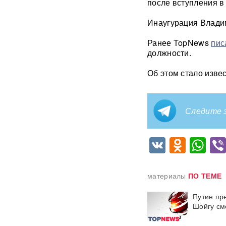
после вступления в
них загадочное послание
Инаугурация Влади
«Работа не прекращается ни
на минуту»: Sky News
Ранее TopNews
пис
показал подземный завод
должности.
дронов на Украине, где
выпускают 200 БПЛА в сутки
Об этом стало изве
Масштабный сбой интернета
произошел по всей России:
перестали открываться
Следите з
сайты и приложения
Россия бьет по складам
VK
Odnok
Wh
шоколада и мороженого?
Подоляка объяснил причину
таких ударов ВС РФ
материалы
ПО ТЕМЕ
88 дронов за ночь:
Путин пр
Ярославль пережил
крупнейшую атаку БПЛА ВСУ
Шойгу см
с начала СВО