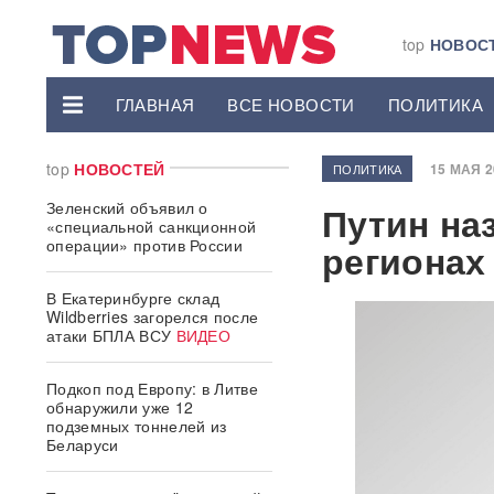
top
НОВОС
ГЛАВНАЯ
ВСЕ НОВОСТИ
ПОЛИТИКА
top
НОВОСТЕЙ
15 МАЯ 20
ПОЛИТИКА
Зеленский объявил о
Путин на
«специальной санкционной
операции» против России
регионах
В Екатеринбурге склад
Wildberries загорелся после
атаки БПЛА ВСУ
ВИДЕО
Подкоп под Европу: в Литве
обнаружили уже 12
подземных тоннелей из
Беларуси