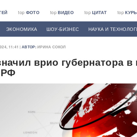
ТЕЙ
top
ФОТО
top
ВИДЕО
top
ЦИТАТ
top
КУР
ЭКОНОМИКА
ШОУ-БИЗНЕС
НАУКА И ТЕХНОЛОГ
24, 11:41 |
АВТОР:
ИРИНА СОКОЛ
значил врио губернатора в 
 РФ