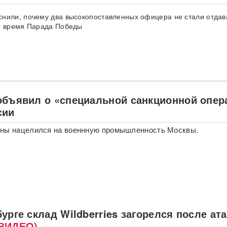
нили, почему два высокопоставленных офицера не стали отдава
о время Парада Победы
объявил о «специальной санкционной опер
сии
ины нацелился на военнную промышленность Москвы.
урге склад Wildberries загорелся после ат
ВИДЕО)