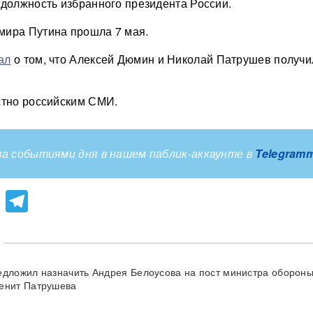
 должность избранного президента России.
мира Путина прошла 7 мая.
ал
о том, что Алексей Дюмин и Николай Патрушев получ
стно российским СМИ.
а событиями дня в нашем паблик-аккаунте в
Telegram
lassniki
atsApp
Viber
Telegram
едложил назначить Андрея Белоусова на пост министра обороны
енит Патрушева