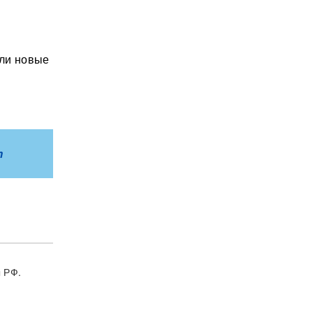
или новые
m
 РФ.