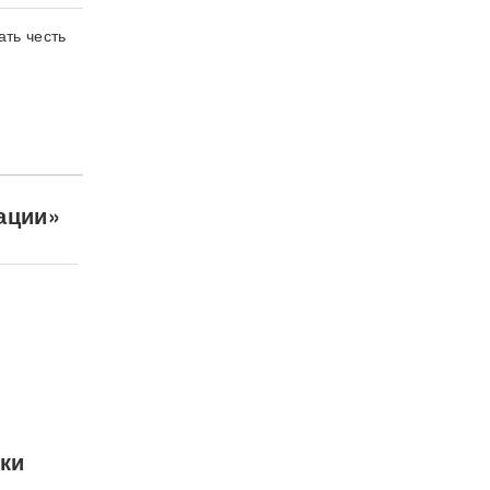
ть честь
ации»
аки