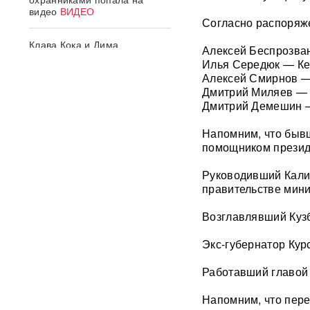
видео
ВИДЕО
Согласно распоряже
Клава Кока и Дима
Алексей Беспрозва
Масленников сыграли
Илья Середюк — Ке
тайную свадьбу
ФОТО
Алексей Смирнов — 
Дмитрий Миляев — Т
«Первый сценарий уже
Дмитрий Демешин —
запущен»: в России назвали
три варианта, после которых
Напомним, что бывш
Киеву будет не до терактов
помощником презид
«У Путина лопнуло
Руководивший Калин
терпение»: Россия взяла под
правительстве мин
контроль Черное море
Возглавлявший Куз
«93 метра под землей»:
Зеленского спрятали в
Экс-губернатор Кур
бункер после мощного удара
по Киеву
Работавший главой 
"Мешали жить проблемы":
Напомним, что пере
друг Усольцевых получил от