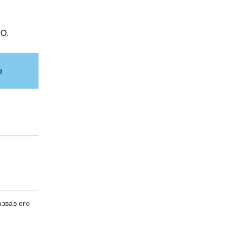
ВО.
m
звав его