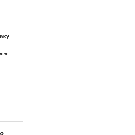
аку
онов.
ро