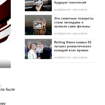
будущее технологий
КАЛЕЙДОСКОП • ШОУ-БИЗНЕС
Эти сюжетные повороты
стали легендами и
затмили сами фильмы
КАЛЕЙДОСКОП • ШОУ-БИЗНЕС
Rolling Stone назвал 50
лучших романтических
комедий всех времен
КАЛЕЙДОСКОП • ШОУ-БИЗНЕС
,
ола были
ому