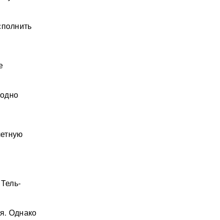
сполнить
е
бодно
четную
Тель-
ся. Однако