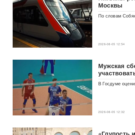
Москвы
«Начнутся серьезные
проблемы»: эксперт раскрыл,
По словам Собян
когда ослабнут атаки БПЛА
ВСУ
Под Екатеринбургом
взорвали Mercedes главы
2026-08-05 12:54
«Уралдронзавода»
(ФОТО,
ВИДЕО)
Мужская сб
Китай впервые показал
участвоват
кадры имитации нанесения
ядерного авиаудара
ВИДЕО
В Госдуме оцени
В Москве пенсионерка -
жертва «схемы Долиной»
подожгла себя на глазах у
приставов
ВИДЕО
2026-08-05 12:32
«Горит дело всей моей
жизни»: ВС РФ ударили по
крупнейшему складу
«Глупость и