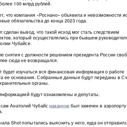
более 100 млрд рублей.
ет, что компания «Роснано» объявила и невозможности и
овые обязательства до конца 2023 года.
 сделан вывод, что такой исход мог стать следствием
ектов, который осуществлялись при бывшем руководител
олии Чубайсе.
е снятия с должности решением президента России сво
олее сюда не возвращался.
 будет изучаться вся финансовая информация о работе
та ее основания. Собранные данные будут переданы в С
хранительные органы.
 информацией будут ознакомлены и депутаты.
о сам Анатолий Чубайс
накануне
был замечен в аэропорту 
а.
нала Shot попытались выяснить у него, куда он отправил