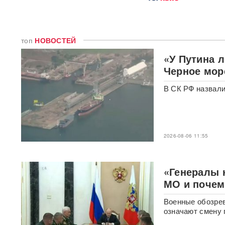
ядерным оружием, но
промолчал о США,
сбросивших атомную бомбу
топ
НОВОСТЕЙ
Экс-посол Украины в США
«У Путина 
расплакалась в суде после
обвинений в коррупции
Черное мор
В СК РФ назвали
"Латвия спасена": сенатор
Пушков высмеял слова
Вайкуле о готовности воевать
с Россией
2026-08-06 11:55
В бургерах пяти крупнейших
фастфудов нашли кишечную
палочку
«Генералы 
«Трамп потребовал
МО и почем
объяснений»: в США
сообщили о нехватке ракет
Военные обозрев
после ударов по Ирану
означают смену 