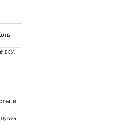
роль
ий ВСУ.
сты в
 Путина