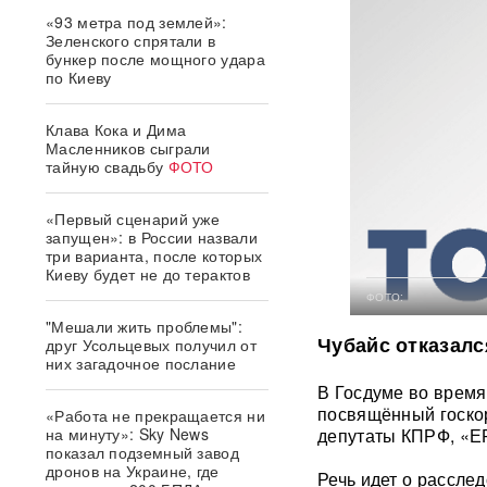
«93 метра под землей»:
Зеленского спрятали в
бункер после мощного удара
по Киеву
Клава Кока и Дима
Масленников сыграли
тайную свадьбу
ФОТО
«Первый сценарий уже
запущен»: в России назвали
три варианта, после которых
Киеву будет не до терактов
ФОТО:
"Мешали жить проблемы":
Чубайс отказалс
друг Усольцевых получил от
них загадочное послание
В Госдуме во время
посвящённый госко
«Работа не прекращается ни
на минуту»: Sky News
депутаты КПРФ, «Е
показал подземный завод
дронов на Украине, где
Речь идет о рассле