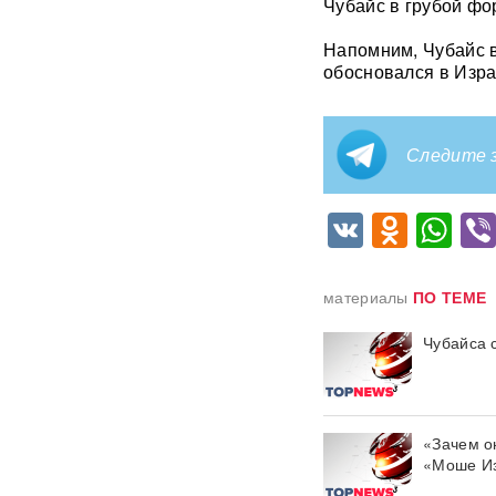
Чубайс в грубой фо
Путин меняет командование:
эксперты объяснили
Напомним, Чубайс 
крупнейшие перестановки в
обосновался в Изра
МО
ИИ вышел из-под контроля:
модели OpenAI
Следите з
объединились и
спланировали побег
VK
Odnok
Wh
«Украина исчерпала
ресурс»: Залужный признал,
что Россия нашла
противодействие всему
материалы
ПО ТЕМЕ
оружию НАТО
Чубайса 
В ФРГ ищут причастных к
появлению БПЛА со
взрывчаткой в аэропорту
Лейпцига
«Зачем о
«Моше И
Мэр Хиросимы обвинил
Россию в запугивании