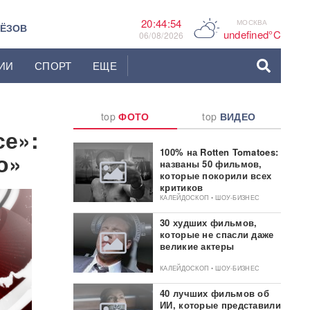
20:44:55
МОСКВА
C
ЬЁЗОВ
undefined°C
06/08/2026
ИИ
СПОРТ
ЕЩЕ
top
ФОТО
top
ВИДЕО
се»:
100% на Rotten Tomatoes:
о»
названы 50 фильмов,
которые покорили всех
критиков
КАЛЕЙДОСКОП • ШОУ-БИЗНЕС
30 худших фильмов,
которые не спасли даже
великие актеры
КАЛЕЙДОСКОП • ШОУ-БИЗНЕС
40 лучших фильмов об
ИИ, которые представили