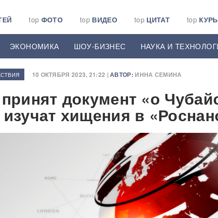
ТЕЙ
top
ФОТО
top
ВИДЕО
top
ЦИТАТ
top
КУР
ЭКОНОМИКА
ШОУ-БИЗНЕС
НАУКА И ТЕХНОЛОГ
10 ОКТЯБРЯ 2023, 21:22 |
АВТОР:
ИННА СЕМИНА
СТВИЯ
 принят документ «о Чубай
 изучат хищения в «Роснан