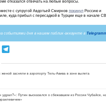
рме отказался отвечать на любые вопросы.
вместе с супругой Авдотьей Смирнов
покинул
Россию и
иле, куда прибыл с пересадкой в Турции еще в начале С
а событиями дня в нашем паблик-аккаунте в
Telegram
lassniki
atsApp
Viber
Telegram
с женой засняли в аэропорту Тель-Авива в зоне вылета
н удрал?»: Путин высказался о сбежавшем из России Чубайсе, на
зраилевичем»