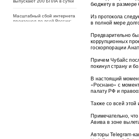
выпускают 200 БПЛА в сутки
бюджету в размере 
Масштабный сбой интернета
Из протокола следу
произошел по всей России:
в полной мере долг
перестали открываться
сайты и приложения
Предварительно был
коррупционных про
Россия бьет по складам
госкорпорации Анат
шоколада и мороженого?
Подоляка объяснил причину
Причем Чубайс посл
таких ударов ВС РФ
покинул страну и б
СМИ: 20-минутный удар ВС
В настоящий момент
РФ "приговорил систему"
«Роснано» с момен
ПВО Украины — Киев
палату РФ и правоо
остался без противоракет
ВИДЕО
Также со всей этой
Драка члена сборной России
Примечательно, чт
по вольной борьбе с
Авива в зоне вылет
охранниками попала на
видео
ВИДЕО
Авторы Telegram-ка