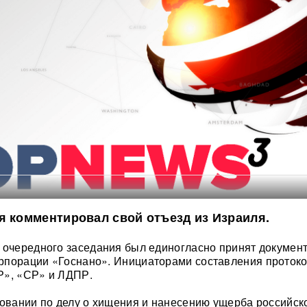
я комментировал свой отъезд из Израиля.
 очередного заседания был единогласно принят документ
рпорации «Госнано». Инициаторами составления проток
Р», «СР» и ЛДПР.
довании по делу о хищения и нанесению ущерба российск