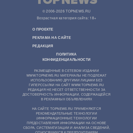
© 2006-2026 TOPNEWS.RU
Возрастная категория сайта: 18+
О ПРОЕКТЕ
РЕКЛАМА НА САЙТЕ
РЕДАКЦИЯ
ПОЛИТИКА
КОНФИДЕНЦИАЛЬНОСТИ
РАЗМЕЩЕННЫЕ В СЕТЕВОМ ИЗДАНИИ
WWW.TOPNEWS.RU МАТЕРИАЛЫ НЕ ПОДЛЕЖАТ
ИСПОЛЬЗОВАНИЮ ДРУГИМИ ЛИЦАМИ БЕЗ
ГИПЕРССЫЛКИ НА САЙТ WWW.TOPNEWS.RU
РЕДАКЦИЯ НЕ НЕСЕТ ОТВЕТСТВЕННОСТИ ЗА
ДОСТОВЕРНОСТЬ ИНФОРМАЦИИ, СОДЕРЖАЩЕЙСЯ
В РЕКЛАМНЫХ ОБЪЯВЛЕНИЯХ
НА САЙТЕ TOPNEWS.RU ПРИМЕНЯЮТСЯ
РЕКОМЕНДАТЕЛЬНЫЕ ТЕХНОЛОГИИ
(ИНФОРМАЦИОННЫЕ ТЕХНОЛОГИИ
ПРЕДОСТАВЛЕНИЯ ИНФОРМАЦИИ НА ОСНОВЕ
СБОРА, СИСТЕМАТИЗАЦИИ И АНАЛИЗА СВЕДЕНИЙ,
ОТНОСЯЩИХСЯ К ПРЕДПОЧТЕНИЯМ