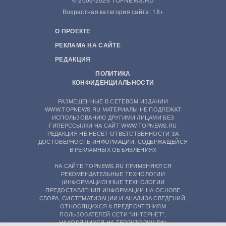
Возрастная категория сайта: 18+
О ПРОЕКТЕ
РЕКЛАМА НА САЙТЕ
РЕДАКЦИЯ
ПОЛИТИКА
КОНФИДЕНЦИАЛЬНОСТИ
РАЗМЕЩЕННЫЕ В СЕТЕВОМ ИЗДАНИИ
WWW.TOPNEWS.RU МАТЕРИАЛЫ НЕ ПОДЛЕЖАТ
ИСПОЛЬЗОВАНИЮ ДРУГИМИ ЛИЦАМИ БЕЗ
ГИПЕРССЫЛКИ НА САЙТ WWW.TOPNEWS.RU
РЕДАКЦИЯ НЕ НЕСЕТ ОТВЕТСТВЕННОСТИ ЗА
ДОСТОВЕРНОСТЬ ИНФОРМАЦИИ, СОДЕРЖАЩЕЙСЯ
В РЕКЛАМНЫХ ОБЪЯВЛЕНИЯХ
НА САЙТЕ TOPNEWS.RU ПРИМЕНЯЮТСЯ
РЕКОМЕНДАТЕЛЬНЫЕ ТЕХНОЛОГИИ
(ИНФОРМАЦИОННЫЕ ТЕХНОЛОГИИ
ПРЕДОСТАВЛЕНИЯ ИНФОРМАЦИИ НА ОСНОВЕ
СБОРА, СИСТЕМАТИЗАЦИИ И АНАЛИЗА СВЕДЕНИЙ,
ОТНОСЯЩИХСЯ К ПРЕДПОЧТЕНИЯМ
ПОЛЬЗОВАТЕЛЕЙ СЕТИ "ИНТЕРНЕТ",
НАХОДЯЩИХСЯ НА ТЕРРИТОРИИ РФ)