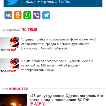
паблик-аккаунте в
Twitter
VK
Odnoklassniki
WhatsApp
Viber
Telegram
материалы
ПО ТЕМЕ
"Задирал майку и показывал ее фото после гола":
стала известна правда о романе футболиста
Бузникина с Алиной Кабаевой
Алина Кабаева засветилась в Русском музее с
сумочкой за 300 тысяч рублей и двумя
телохранительницами
топ
НОВОСТЕЙ
«45 минут ударов»: Одесса осталась без
света и воды после атаки ВС РФ
(ВИДЕО)