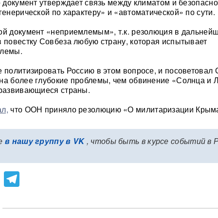
то документ утверждает связь между климатом и безопасно
генерической по характеру» и «автоматической» по сути.
ой документ «неприемлемым», т.к. резолюция в дальней
в повестку Совбеза любую страну, которая испытывает
блемы.
е политизировать Россию в этом вопросе, и посоветовал
на более глубокие проблемы, чем обвинение «Солнца и Л
 развивающиеся страны.
ал,
что ООН приняло резолюцию «О милитаризации Крым
е
в нашу группу в VK
, чтобы быть в курсе событий в 
lassniki
atsApp
Viber
Telegram