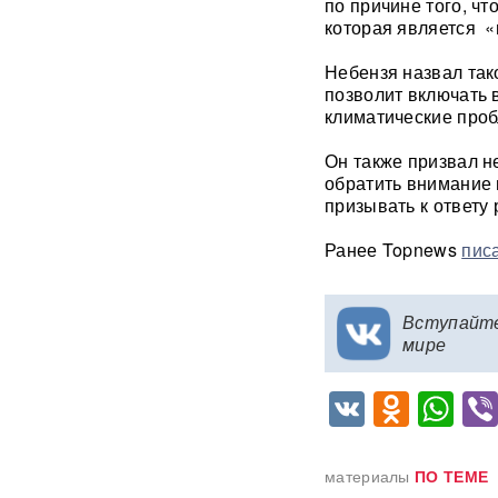
по причине того, ч
«Украина исчерпала
которая является «
ресурс»: Залужный признал,
что Россия нашла
Небензя назвал так
противодействие всему
оружию НАТО
позволит включать 
климатические про
В ФРГ ищут причастных к
Он также призвал н
появлению БПЛА со
обратить внимание 
взрывчаткой в аэропорту
Лейпцига
призывать к ответу
Ранее Topnews
пис
Мэр Хиросимы обвинил
Россию в запугивании
ядерным оружием, но
промолчал о США,
Вступайт
сбросивших атомную бомбу
мире
Экс-посол Украины в США
VK
Odnok
Wh
расплакалась в суде после
обвинений в коррупции
"Латвия спасена": сенатор
материалы
ПО ТЕМЕ
Пушков высмеял слова