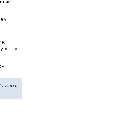
стью,
шем
 СБ
уны», и
а».
России и