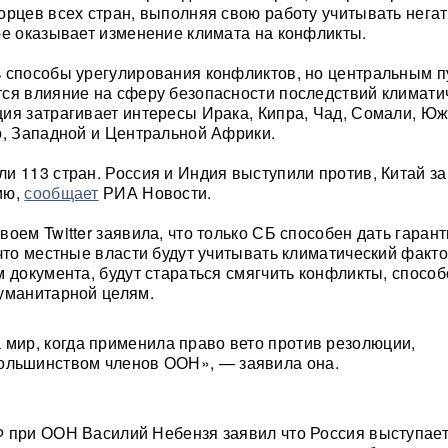
орцев всех стран, выполняя свою работу учитывать нега
ое оказывает изменение климата на конфликты.
 способы урегулирования конфликтов, но центральным п
ся влияние на сферу безопасности последствий климати
я затрагивает интересы Ирака, Кипра, Чад, Сомали, Юж
о, Западной и Центральной Африки.
и 113 стран. Россия и Индия выступили против, Китай з
ию,
сообщает
РИА Новости.
оем Twitter заявила, что только СБ способен дать гарант
 что местные власти будут учитывать климатический факто
м документа, будут стараться смягчить конфликты, способ
уманитарной целям.
 мир, когда применила право вето против резолюции,
ольшинством членов ООН», — заявила она.
 при ООН Василий Небензя заявил что Россия выступает