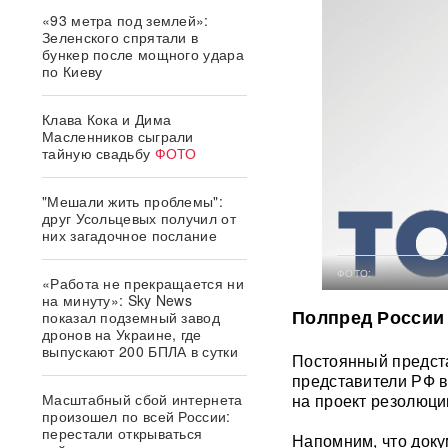
«93 метра под землей»:
Зеленского спрятали в
бункер после мощного удара
по Киеву
Клава Кока и Дима
Масленников сыграли
тайную свадьбу
ФОТО
"Мешали жить проблемы":
друг Усольцевых получил от
них загадочное послание
ФОТО:
«Работа не прекращается ни
на минуту»: Sky News
Полпред России
показал подземный завод
дронов на Украине, где
выпускают 200 БПЛА в сутки
Постоянный предст
представители РФ в
Масштабный сбой интернета
на проект резолюци
произошел по всей России:
перестали открываться
Напомним, что доку