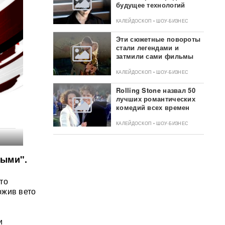
будущее технологий
КАЛЕЙДОСКОП • ШОУ-БИЗНЕС
Эти сюжетные повороты
стали легендами и
затмили сами фильмы
КАЛЕЙДОСКОП • ШОУ-БИЗНЕС
Rolling Stone назвал 50
лучших романтических
комедий всех времен
КАЛЕЙДОСКОП • ШОУ-БИЗНЕС
мыми".
то
ожив вето
и