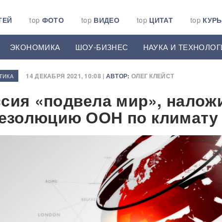
ТЕЙ
top
ФОТО
top
ВИДЕО
top
ЦИТАТ
top
КУР
ЭКОНОМИКА
ШОУ-БИЗНЕС
НАУКА И ТЕХНОЛОГ
14 ДЕКАБРЯ 2021, 10:08 |
АВТОР:
ОЛЕГ КЛЕЙСТ
ТИКА
сия «подвела мир», налож
резолюцию ООН по климату