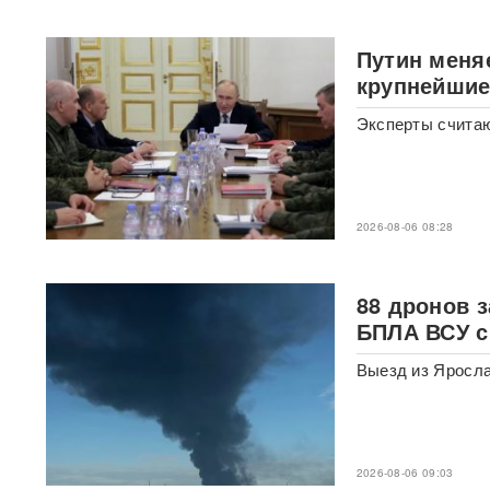
лет: Союз экономистов
вернет государству 839 млн
рублей за особняк на
Путин меня
Тверской
крупнейшие
Российского историка Артема
Эксперты считаю
Кирпиченка задержали сразу
после въезда в Израиль
"Атакуют все подряд": Киев в
шоке от ответа Москвы на
2026-08-06 08:28
"операцию принуждения"
«Начнутся серьезные
88 дронов 
проблемы»: эксперт раскрыл,
БПЛА ВСУ с
когда ослабнут атаки БПЛА
ВСУ
Выезд из Яросла
Под Екатеринбургом
взорвали Mercedes главы
«Уралдронзавода»
(ФОТО,
ВИДЕО)
2026-08-06 09:03