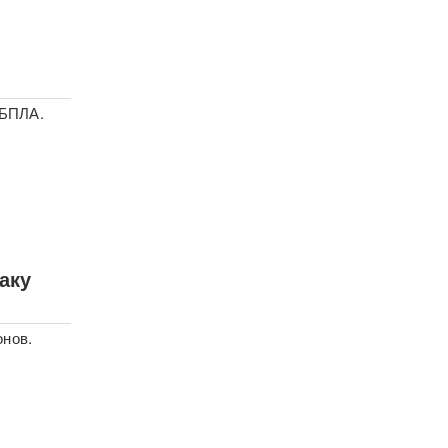
 БПЛА.
аку
онов.