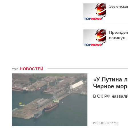
Вайкуле о готовности воевать
Зеленски
с Россией
В бургерах пяти крупнейших
фастфудов нашли кишечную
Президен
палочку
покинуть
«Трамп потребовал
объяснений»: в США
сообщили о нехватке ракет
после ударов по Ирану
топ
НОВОСТЕЙ
Фрагмент разгонной ракеты
«У Путина 
Falcon 9 врезался в
поверхность Луны
Черное мор
В СК РФ назвали
Медик раскрыл, как вовремя
обнаружить смертельно
опасный тромб
Получили бесплатно,
2026-08-06 11:55
зарабатывали на аренде 25