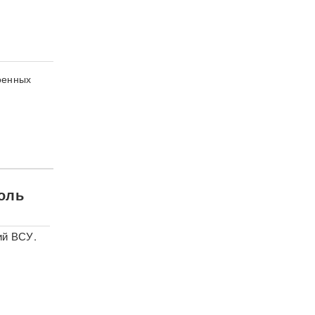
оенных
роль
ий ВСУ.