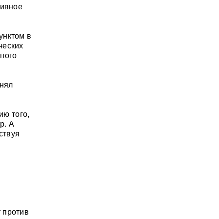
тивное
унктом в
ческих
ного
анял
ию того,
р. А
ствуя
 против