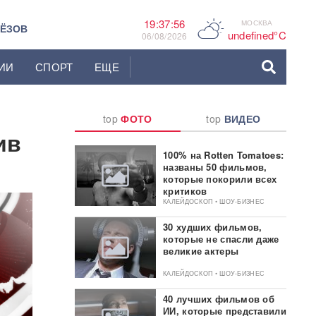
19:37:57
МОСКВА
C
ЬЁЗОВ
undefined°C
06/08/2026
ИИ
СПОРТ
ЕЩЕ
top
ФОТО
top
ВИДЕО
ив
100% на Rotten Tomatoes:
названы 50 фильмов,
которые покорили всех
критиков
КАЛЕЙДОСКОП • ШОУ-БИЗНЕС
30 худших фильмов,
которые не спасли даже
великие актеры
КАЛЕЙДОСКОП • ШОУ-БИЗНЕС
40 лучших фильмов об
ИИ, которые представили