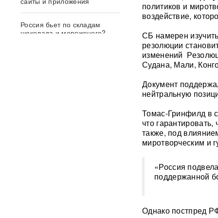
сайты и приложения
политиков и миротв
воздействие, котор
Россия бьет по складам
шоколада и мороженого?
СБ намерен изучить
Подоляка объяснил причину
резолюции становит
таких ударов ВС РФ
изменений Резолюци
Судана, Мали, Конг
СМИ: 20-минутный удар ВС
РФ "приговорил систему"
Документ поддержал
ПВО Украины — Киев
нейтральную позиц
остался без противоракет
ВИДЕО
Томас-Гринфилд в св
что гарантировать,
Драка члена сборной России
также, под влияние
по вольной борьбе с
миротворческим и г
охранниками попала на
видео
ВИДЕО
«Россия подвела
поддержанной б
ИИ вышел из-под контроля:
модели OpenAI
объединились и
спланировали побег
Однако постпред РФ