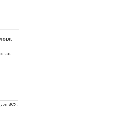
лова
ровать
туры ВСУ.