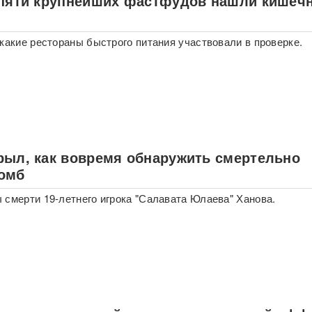
 пяти крупнейших фастфудов нашли кишеч
 какие рестораны быстрого питания участвовали в проверке.
рыл, как вовремя обнаружить смертельно
омб
 смерти 19-летнего игрока "Салавата Юлаева" Ханова.