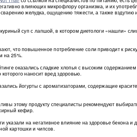
Not That!
со ссылкой на специалистов по питанию, есть ц
негативно влияющих микрофлору организма, и их употреб
есварению желудка, ощущению тяжести, а также вздутию 
 куриный суп с лапшой, в котором диетологи «нашли» сл
ают, что повышенное потребление соли приводит к риск
м на 25%.
тинге оказались сладкие хлопья с высоким содержанием 
 которого наносит вред здоровью.
азались йогурты с ароматизаторами, содержащие красите
ативы этому продукту специалисты рекомендуют выбирать
жирный кефир.
ги указали на негативное влияние на здоровье бекона и 
ной картошки и чипсов.