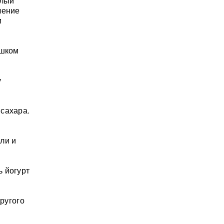
елый
ление
и
ишком
у
сахара.
ли и
 йогурт
другого