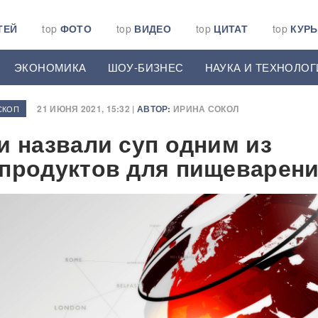
ТЕЙ
top
ФОТО
top
ВИДЕО
top
ЦИТАТ
top
КУР
ЭКОНОМИКА
ШОУ-БИЗНЕС
НАУКА И ТЕХНОЛОГ
21 ИЮНЯ 2021, 15:32 |
АВТОР:
ИРИНА СОКОЛ
СКОП
и назвали суп одним из
продуктов для пищеварен