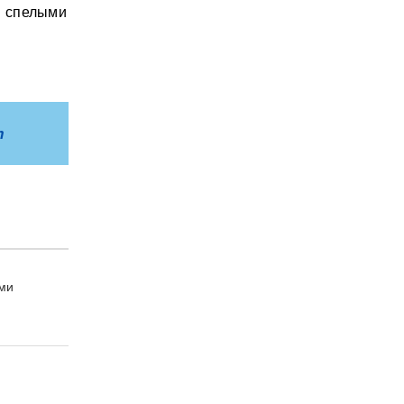
и спелыми
m
ми