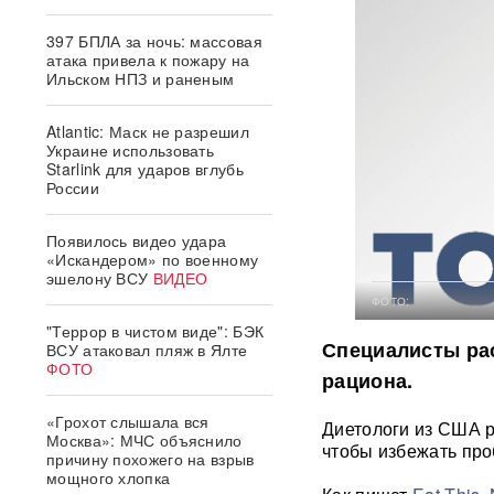
397 БПЛА за ночь: массовая
атака привела к пожару на
Ильском НПЗ и раненым
Atlantic: Маск не разрешил
Украине использовать
Starlink для ударов вглубь
России
Появилось видео удара
«Искандером» по военному
эшелону ВСУ
ВИДЕО
ФОТО:
"Террор в чистом виде": БЭК
Специалисты рас
ВСУ атаковал пляж в Ялте
ФОТО
рациона.
«Грохот слышала вся
Диетологи из США р
Москва»: МЧС объяснило
чтобы избежать пр
причину похожего на взрыв
мощного хлопка