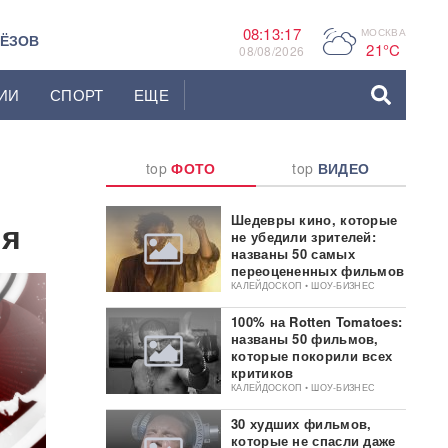
08:13:18
МОСКВА
P
ЬЁЗОВ
21°C
08/08/2026
ИИ
СПОРТ
ЕЩЕ
top
ФОТО
top
ВИДЕО
Шедевры кино, которые
ия
не убедили зрителей:
названы 50 самых
переоцененных фильмов
КАЛЕЙДОСКОП • ШОУ-БИЗНЕС
100% на Rotten Tomatoes:
названы 50 фильмов,
которые покорили всех
критиков
КАЛЕЙДОСКОП • ШОУ-БИЗНЕС
30 худших фильмов,
которые не спасли даже