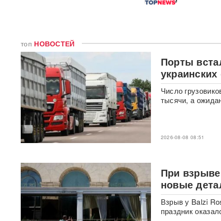
След НАТО в атаках по
России: хакеры заявили о
раскрытии источника
координат для ударов ВСУ
топ
НОВОСТЕЙ
Порты вста
Концерт Димы Билана в
Москве обернулся
украинских
скандалом: певцу пришлось
объясняться перед
Число грузовико
зрителями
ВИДЕО
тысячи, а ожида
С баллистикой для Украины:
в РФ прибыло
подразделение ракетчиков
2026-08-08 08:51
КНДР
Опубликовано откровенное
При взрыве 
письмо Дианы Шурыгиной из
новые дета
СИЗО
Взрыв у Balzi R
Bloomberg: в
праздник оказал
киберкомандовании США за