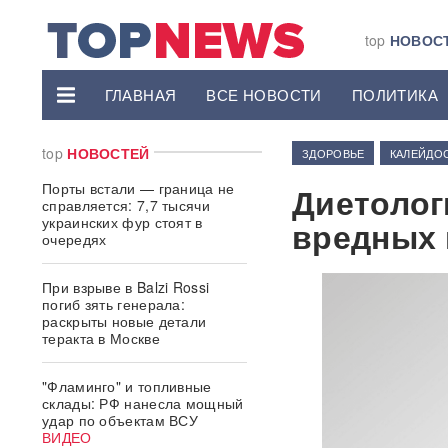
top
НОВОС
ГЛАВНАЯ
ВСЕ НОВОСТИ
ПОЛИТИКА
top
НОВОСТЕЙ
ЗДОРОВЬЕ
КАЛЕЙДО
Порты встали — граница не
Диетолог
справляется: 7,7 тысячи
украинских фур стоят в
вредных 
очередях
При взрыве в Balzi Rossi
погиб зять генерала:
раскрыты новые детали
теракта в Москве
"Фламинго" и топливные
склады: РФ нанесла мощный
удар по объектам ВСУ
ВИДЕО