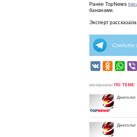
Ранее TopNews
пис
ChatGPT
бананами.
В Екатеринбурге склад
Эксперт рассказала
Wildberries загорелся после
атаки БПЛА ВСУ
ВИДЕО
Премьер Литвы осадил
Следите з
министра обороны после
заявлений об угрозе со
стороны России
VK
Odnok
Wh
Польша сделала шаг к
прямому конфликту?
материалы
ПО ТЕМЕ
Сикорский предложил
сбивать ракеты РФ над
Украиной — Москва ответила
Диетолог
СК возбудил уголовное дело
против журналистки
Катерины Гордеевой*: ее
Диетолог
могут объявить в
международный розыск