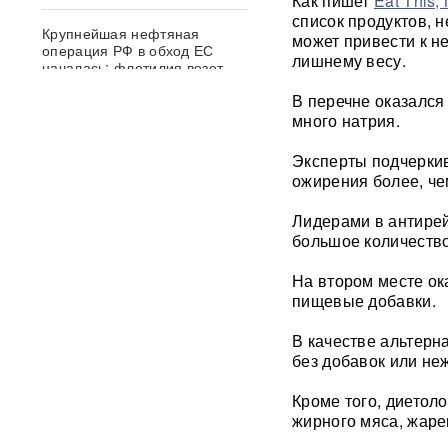
Как пишет
Eat This, 
список продуктов, 
Крупнейшая нефтяная
может привести к н
операция РФ в обход ЕС
лишнему весу.
началась: флотилия везет
груз на $500 млн
В перечне оказался
много натрия.
Физики впервые
зафиксировали
Эксперты подчеркив
«отрицательное время»
ожирения более, че
Термобарический
Лидерами в антирей
"будильник" для ВСУ: ВС РФ
большое количество
ударили по Одессе и
Запорожью
ВИДЕО
На втором месте ок
пищевые добавки.
Зеленский объявил о
«специальной санкционной
В качестве альтерн
операции» против России
без добавок или не
Иск о снятии «Яблока» с
Кроме того, диетоло
выборов обосновали фото
жирного мяса, жаре
Бони, кадрами из «Войны и
мира» и «вокзалом»