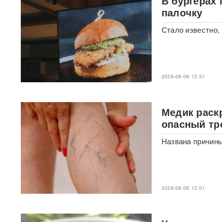
В бургерах
палочку
«Это не провал»:
BadComedian объяснил,
почему на премьере
Стало известно,
«Колобка» оказались пустые
кинозалы
Трамп запретил "родильный
туризм" в США
2026-08-06 12:51
В Таиланде 7 человек
погибли в результате
Медик раск
стрельбы в школе
ВИДЕО
опасный тр
Названа причины
310 баллов ЕГЭ — и без
бюджета: почему отличники
не смогли поступить в
топовые вузы
2026-08-06 12:01
Раскрыта схема массовой
атаки БПЛА ВСУ на Россию