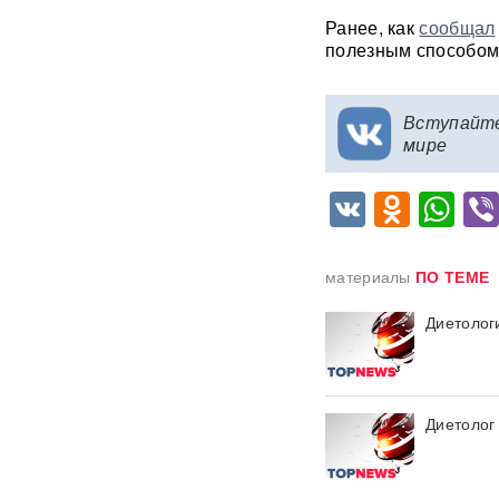
с начала СВО
Ранее, как
сообщал
полезным способом
СМИ: 20-минутный удар ВС
РФ "приговорил систему"
ПВО Украины — Киев
Вступайт
остался без противоракет
мире
ВИДЕО
VK
Odnok
Wh
Путин меняет командование:
эксперты объяснили
крупнейшие перестановки в
МО
материалы
ПО ТЕМЕ
ИИ вышел из-под контроля:
Диетолог
модели OpenAI
объединились и
спланировали побег
«Украина исчерпала
Диетолог
ресурс»: Залужный признал,
что Россия нашла
противодействие всему
оружию НАТО