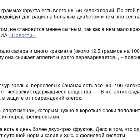
0 граммах фрукта есть всего 56 56 килокалорий. По этой 
одойдут для рациона больным диабетом и тем, кто сел на
том, не становится менее сытным, так как в нем мало кра
 РИА
«Новости».
мало сахара и много крахмала (около 12,5 граммов на 100
му она снижает аппетит и долго переваривается», – пояс
счур зрелых, переспелых бананах есть все 90–100 килок
осят человеку содержащиеся вещества — В их антиоксид
х в защите от повреждений клеток.
ь спортсменам, которым нужно в короткие сроки пополнит
 сил перед тренировками.
а есть в день более двух-трех фруктов. Дело в том, что о
т суточной нормы калия и 30% 0 фолиевой кислоты.