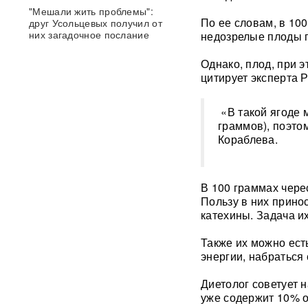
"Мешали жить проблемы":
По ее словам, в 10
друг Усольцевых получил от
них загадочное послание
недозрелые плоды п
Однако, плод, при э
«Работа не прекращается ни
цитирует эксперта
на минуту»: Sky News
показал подземный завод
дронов на Украине, где
«В такой ягоде 
выпускают 200 БПЛА в сутки
граммов), поэто
Кораблева.
Масштабный сбой интернета
произошел по всей России:
перестали открываться
сайты и приложения
В 100 граммах чере
Пользу в них прин
катехины. Задача и
Россия бьет по складам
шоколада и мороженого?
Подоляка объяснил причину
Также их можно ест
таких ударов ВС РФ
энергии, набраться
Диетолог советует н
88 дронов за ночь:
Ярославль пережил
уже содержит 10% о
крупнейшую атаку БПЛА ВСУ