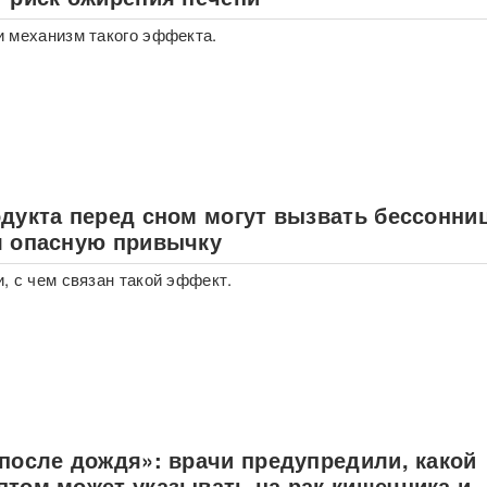
 механизм такого эффекта.
одукта перед сном могут вызвать бессонни
л опасную привычку
, с чем связан такой эффект.
 после дождя»: врачи предупредили, какой
птом может указывать на рак кишечника и