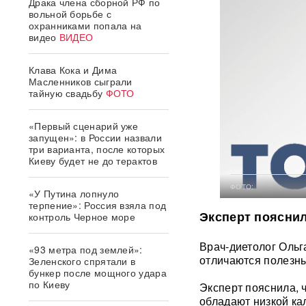
Драка члена сборной РФ по
вольной борьбе с
охранниками попала на
видео
ВИДЕО
Клава Кока и Дима
Масленников сыграли
тайную свадьбу
ФОТО
«Первый сценарий уже
запущен»: в России назвали
три варианта, после которых
Киеву будет не до терактов
ФОТО:
«У Путина лопнуло
терпение»: Россия взяла под
Эксперт пояснил
контроль Черное море
Врач-диетолог Ольг
«93 метра под землей»:
отличаются полезны
Зеленского спрятали в
бункер после мощного удара
по Киеву
Эксперт пояснила, ч
обладают низкой ка