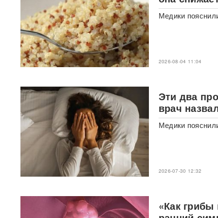
Российского историка Артема
Медики пояснили
Кирпиченка задержали сразу
после въезда в Израиль
"Атакуют все подряд": Киев в
шоке от ответа Москвы на
2026-08-04 11:04
"операцию принуждения"
«Начнутся серьезные
Эти два пр
проблемы»: эксперт раскрыл,
врач назва
когда ослабнут атаки БПЛА
ВСУ
Медики пояснили
Под Екатеринбургом
взорвали Mercedes главы
«Уралдронзавода»
(ФОТО,
ВИДЕО)
2026-07-30 12:32
Китай впервые показал
кадры имитации нанесения
«Как грибы
ядерного авиаудара
ВИДЕО
ранний сим