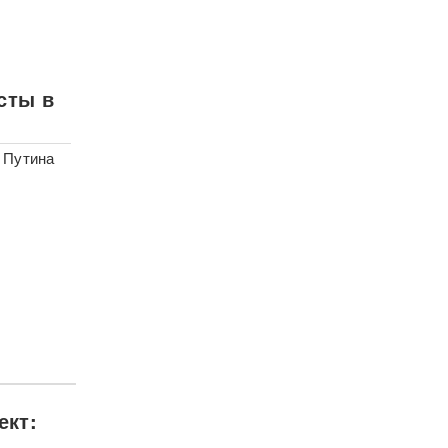
сты в
 Путина
ект: