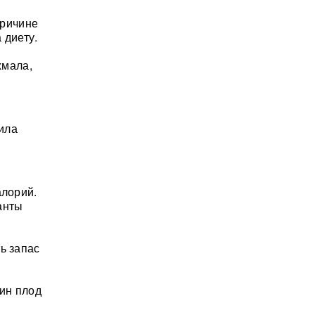
причине
 диету.
хмала,
нила
алорий.
анты
ь запас
дин плод