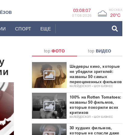
03:08:08
МОСКВА
G
ЬЁЗОВ
20°C
07/08/2026
ИИ
СПОРТ
ЕЩЕ
top
ФОТО
top
ВИДЕО
у
Шедевры кино, которые
ми
не убедили зрителей:
названы 50 самых
переоцененных фильмов
КАЛЕЙДОСКОП • ШОУ-БИЗНЕС
100% на Rotten Tomatoes:
названы 50 фильмов,
которые покорили всех
критиков
КАЛЕЙДОСКОП • ШОУ-БИЗНЕС
30 худших фильмов,
которые не спасли даже