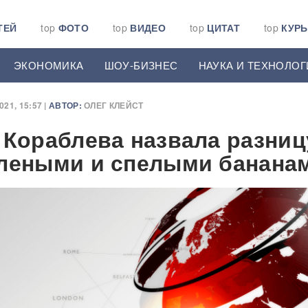
ТЕЙ
top
ФОТО
top
ВИДЕО
top
ЦИТАТ
top
КУР
ЭКОНОМИКА
ШОУ-БИЗНЕС
НАУКА И ТЕХНОЛОГ
21, 15:57 |
АВТОР:
ОЛЕГ КЛЕЙСТ
 Кораблева назвала разниц
леными и спелыми банана