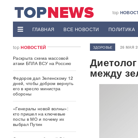
top
НОВОС
ГЛАВНАЯ
ВСЕ НОВОСТИ
ПОЛИТИКА
top
НОВОСТЕЙ
26 МАЯ 20
ЗДОРОВЬЕ
Раскрыта схема массовой
Диетолог
атаки БПЛА ВСУ на Россию
между зе
Федоров дал Зеленскому 12
дней, чтобы добром вернуть
его в кресло министра
обороны
«Генералы новой волны»:
кто пришел на ключевые
посты в МО и почему их
выбрал Путин