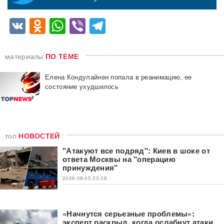
VK
Odnoklassniki
WhatsApp
Viber
Telegram
материалы
ПО ТЕМЕ
Елена Кондулайнен попала в реанимацию, ее
состояние ухудшилось
топ
НОВОСТЕЙ
"Атакуют все подряд": Киев в шоке от
ответа Москвы на "операцию
принуждения"
2026-08-05 23:38
«Начнутся серьезные проблемы»:
эксперт раскрыл, когда ослабнут атаки