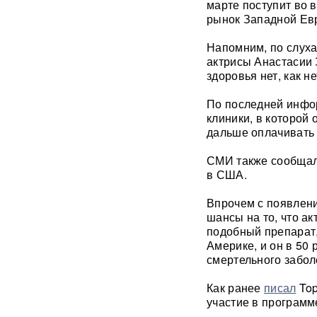
марте поступит во 
рынок Западной Ев
Мэр Хиросимы обвинил
Россию в запугивании
Напомним, по слуха
ядерным оружием, но
промолчал о США,
актрисы Анастасии 
сбросивших атомную бомбу
здоровья нет, как н
По последней инфор
Экс-посол Украины в США
расплакалась в суде после
клиники, в которой
обвинений в коррупции
дальше оплачивать
СМИ также сообщал
"Латвия спасена": сенатор
в США.
Пушков высмеял слова
Вайкуле о готовности воевать
с Россией
Впрочем с появлени
шансы на то, что а
подобный препарат,
В бургерах пяти крупнейших
Америке, и он в 50
фастфудов нашли кишечную
палочку
смертельного забол
Как ранее
писал
Top
«Трамп потребовал
участие в программ
объяснений»: в США
сообщили о нехватке ракет