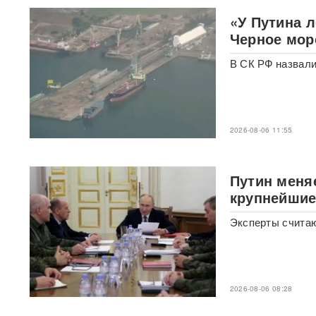
шоке от ответа Москвы на
«У Путина 
"операцию принуждения"
Черное мор
«Начнутся серьезные
В СК РФ назвали
проблемы»: эксперт раскрыл,
когда ослабнут атаки БПЛА
ВСУ
Под Екатеринбургом
2026-08-06 11:55
взорвали Mercedes главы
«Уралдронзавода»
(ФОТО,
ВИДЕО)
Путин меня
Китай впервые показал
крупнейшие
кадры имитации нанесения
ядерного авиаудара
ВИДЕО
Эксперты считаю
В Москве пенсионерка -
жертва «схемы Долиной»
подожгла себя на глазах у
приставов
ВИДЕО
2026-08-06 08:28