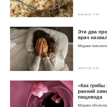
массированный удар по
Киеву
ВИДЕО
2026-08-04 11:04
После атаки ВСУ в
Домодедово ликвидируют
разлив химикатов
Эти два пр
врач назва
«Убить нормальную
экономику — значит убить
страну»: Собянин выступил
Медики пояснили
против перевода России на
военные рельсы
Появилось видео мощного
пожара на АЗС в Ростове-на-
2026-07-30 12:32
Дону, где сгорели десятки
автомобилей
ВИДЕО
«Как грибы
Турист отсудил у
ранний сим
туроператора почти 900
пищевода
тысяч рублей из-за плана
«Ковер»
Медики объяснил