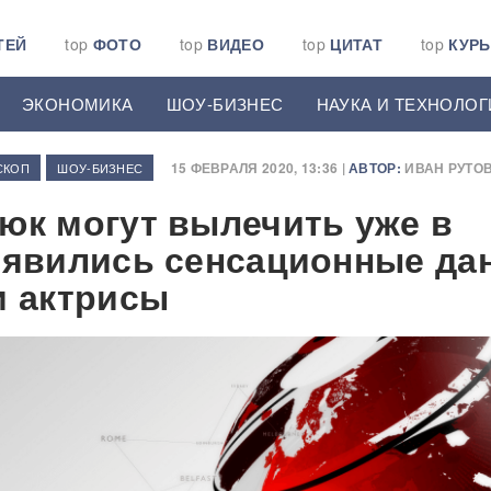
ТЕЙ
top
ФОТО
top
ВИДЕО
top
ЦИТАТ
top
КУР
ЭКОНОМИКА
ШОУ-БИЗНЕС
НАУКА И ТЕХНОЛОГ
15 ФЕВРАЛЯ 2020, 13:36 |
АВТОР:
ИВАН РУТО
СКОП
ШОУ-БИЗНЕС
юк могут вылечить уже в
оявились сенсационные да
и актрисы