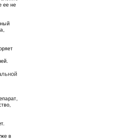
е ее не
вный
а,
оряет
чей.
альной
епарат,
ство,
т.
уже в