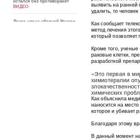
остался без противоракет
выявить на ранней 
ВИДЕО
удалить, то человек
Драка члена сборной России
Как сообщает теле
по вольной борьбе с
метод лечения этог
охранниками попала на
который позволяет 
видео
ВИДЕО
Кроме того, ученые
ИИ вышел из-под контроля:
раковые клетки, пр
модели OpenAI
разработкой препар
объединились и
спланировали побег
«Это первая в ми
химиотерапии опу
«Украина исчерпала
злокачественност
ресурс»: Залужный признал,
химических проб
что Россия нашла
Как объяснила меди
противодействие всему
оружию НАТО
наносится на место
которое и убивает р
В ФРГ ищут причастных к
Благодаря этому вр
появлению БПЛА со
взрывчаткой в аэропорту
Лейпцига
В данный момент на