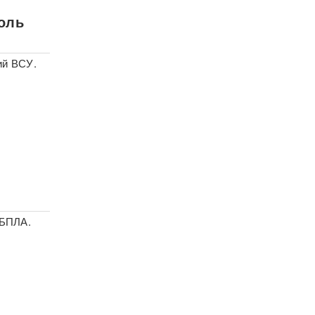
роль
ий ВСУ.
 БПЛА.