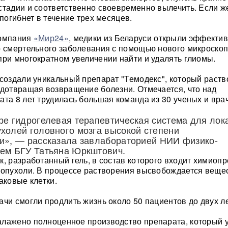
стадии и соответственно своевременно вылечить. Если ж
 погибнет в течение трех месяцев.
компания
«Мир24»
, медики из Беларуси открыли эффекти
о смертельного заболевания с помощью нового микроскоп
при многократном увеличении найти и удалять глиомы.
 создали уникальный препарат "Темодекс", который раств
едотвращая возвращение болезни. Отмечается, что над
ата 8 лет трудилась большая команда из 30 ученых и вра
ре гидрогелевая терапевтическая система для лок
холей головного мозга высокой степени
и», — рассказала завлабораторией НИИ физико-
лем БГУ Татьяна Юркштович.
к, разработанный гель, в состав которого входит химиопр
 опухоли. В процессе растворения высвобождается веще
аковые клетки.
ачи смогли продлить жизнь около 50 пациентов до двух ле
лажено полноценное производство препарата, который 