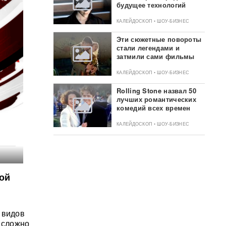
будущее технологий
КАЛЕЙДОСКОП • ШОУ-БИЗНЕС
Эти сюжетные повороты
стали легендами и
затмили сами фильмы
КАЛЕЙДОСКОП • ШОУ-БИЗНЕС
Rolling Stone назвал 50
лучших романтических
комедий всех времен
КАЛЕЙДОСКОП • ШОУ-БИЗНЕС
ой
 видов
 сложно