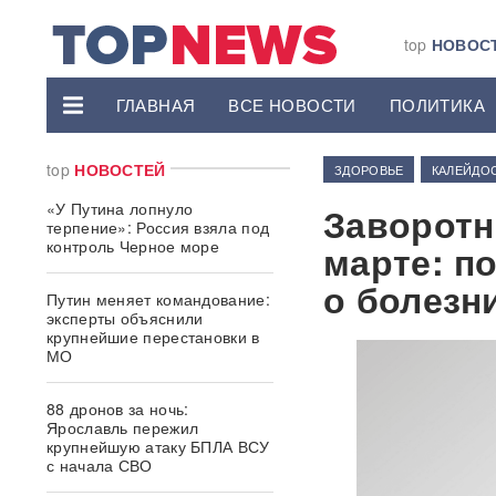
top
НОВОС
ГЛАВНАЯ
ВСЕ НОВОСТИ
ПОЛИТИКА
top
НОВОСТЕЙ
ЗДОРОВЬЕ
КАЛЕЙДО
«У Путина лопнуло
Заворотн
терпение»: Россия взяла под
контроль Черное море
марте: п
о болезн
Путин меняет командование:
эксперты объяснили
крупнейшие перестановки в
МО
88 дронов за ночь:
Ярославль пережил
крупнейшую атаку БПЛА ВСУ
с начала СВО