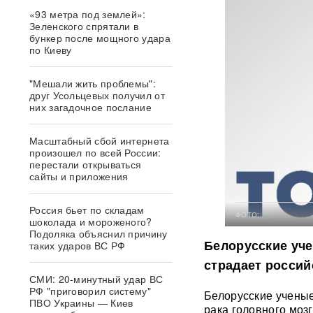
«93 метра под землей»:
Зеленского спрятали в
бункер после мощного удара
по Киеву
"Мешали жить проблемы":
друг Усольцевых получил от
них загадочное послание
Масштабный сбой интернета
произошел по всей России:
перестали открываться
сайты и приложения
Россия бьет по складам
ФОТО:
шоколада и мороженого?
Подоляка объяснил причину
Белорусские уче
таких ударов ВС РФ
страдает россий
СМИ: 20-минутный удар ВС
РФ "приговорил систему"
Белорусские ученые
ПВО Украины — Киев
рака головного моз