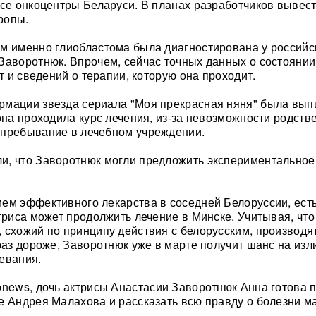
все онкоцентры Беларуси. В планах разработчиков вывест
ропы.
м именно глиобластома была диагностирована у российс
Заворотнюк. Впрочем, сейчас точных данных о состоянии
ет и сведений о терапии, которую она проходит.
мации звезда сериала "Моя прекрасная няня" была вып
 она проходила курс лечения, из-за невозможности родств
 пребывание в лечебном учреждении.
и, что Заворотнюк могли предложить экспериментальное
ем эффективного лекарства в соседней Белоруссии, есть
ктриса может продолжить лечение в Минске. Учитывая, что
 схожий по принципу действия с белорусским, производят
 раз дороже, Заворотнюк уже в марте получит шанс на изл
евания.
news, дочь актрисы Анастасии Заворотнюк Анна готова 
е Андрея Малахова и рассказать всю правду о болезни м