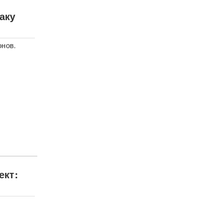
аку
онов.
ект: