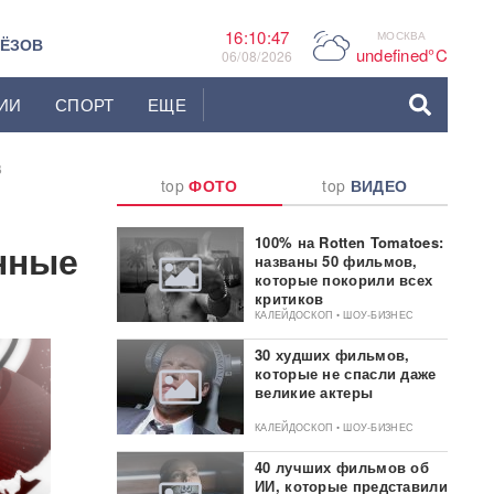
16:10:48
МОСКВА
P
ЬЁЗОВ
undefined°C
06/08/2026
ИИ
СПОРТ
ЕЩЕ
В
top
ФОТО
top
ВИДЕО
100% на Rotten Tomatoes:
нные
названы 50 фильмов,
которые покорили всех
критиков
КАЛЕЙДОСКОП • ШОУ-БИЗНЕС
30 худших фильмов,
которые не спасли даже
великие актеры
КАЛЕЙДОСКОП • ШОУ-БИЗНЕС
40 лучших фильмов об
ИИ, которые представили