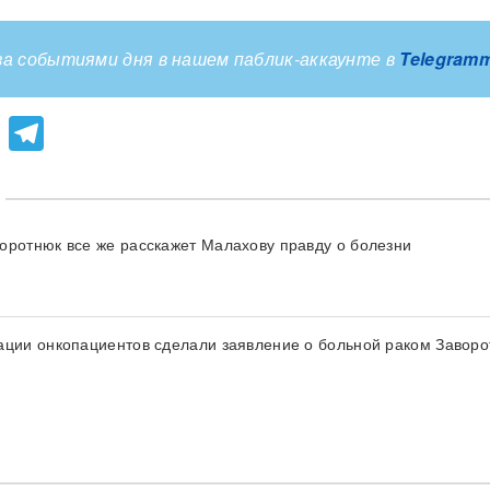
а событиями дня в нашем паблик-аккаунте в
Telegram
lassniki
atsApp
Viber
Telegram
оротнюк все же расскажет Малахову правду о болезни
ации онкопациентов сделали заявление о больной раком Завор