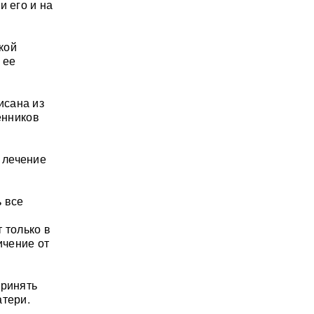
и его и на
кой
 ее
исана из
енников
 лечение
 все
 только в
ичение от
принять
атери.