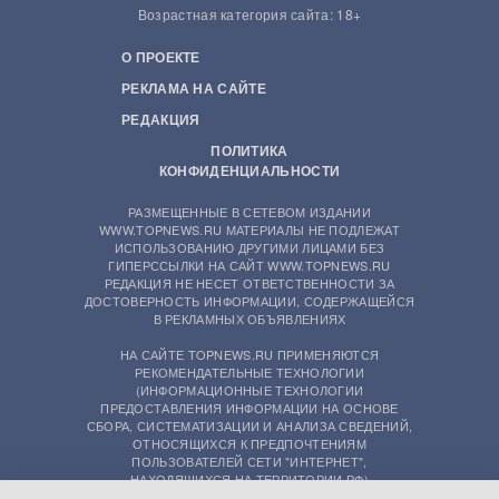
Возрастная категория сайта: 18+
О ПРОЕКТЕ
РЕКЛАМА НА САЙТЕ
РЕДАКЦИЯ
ПОЛИТИКА
КОНФИДЕНЦИАЛЬНОСТИ
РАЗМЕЩЕННЫЕ В СЕТЕВОМ ИЗДАНИИ
WWW.TOPNEWS.RU МАТЕРИАЛЫ НЕ ПОДЛЕЖАТ
ИСПОЛЬЗОВАНИЮ ДРУГИМИ ЛИЦАМИ БЕЗ
ГИПЕРССЫЛКИ НА САЙТ WWW.TOPNEWS.RU
РЕДАКЦИЯ НЕ НЕСЕТ ОТВЕТСТВЕННОСТИ ЗА
ДОСТОВЕРНОСТЬ ИНФОРМАЦИИ, СОДЕРЖАЩЕЙСЯ
В РЕКЛАМНЫХ ОБЪЯВЛЕНИЯХ
НА САЙТЕ TOPNEWS.RU ПРИМЕНЯЮТСЯ
РЕКОМЕНДАТЕЛЬНЫЕ ТЕХНОЛОГИИ
(ИНФОРМАЦИОННЫЕ ТЕХНОЛОГИИ
ПРЕДОСТАВЛЕНИЯ ИНФОРМАЦИИ НА ОСНОВЕ
СБОРА, СИСТЕМАТИЗАЦИИ И АНАЛИЗА СВЕДЕНИЙ,
ОТНОСЯЩИХСЯ К ПРЕДПОЧТЕНИЯМ
ПОЛЬЗОВАТЕЛЕЙ СЕТИ "ИНТЕРНЕТ",
НАХОДЯЩИХСЯ НА ТЕРРИТОРИИ РФ)