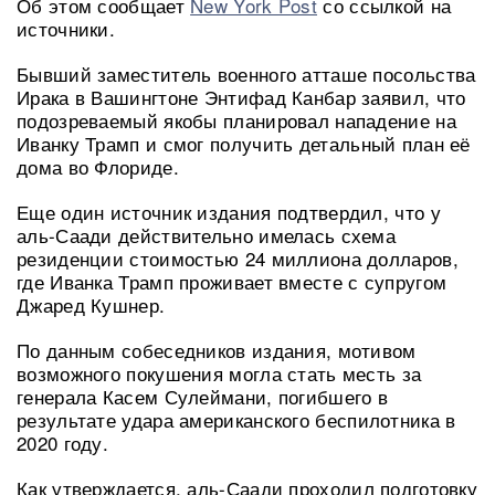
Об этом сообщает
New York Post
со ссылкой на
источники.
Бывший заместитель военного атташе посольства
Ирака в Вашингтоне Энтифад Канбар заявил, что
подозреваемый якобы планировал нападение на
Иванку Трамп и смог получить детальный план её
дома во Флориде.
Еще один источник издания подтвердил, что у
аль-Саади действительно имелась схема
резиденции стоимостью 24 миллиона долларов,
где Иванка Трамп проживает вместе с супругом
Джаред Кушнер.
По данным собеседников издания, мотивом
возможного покушения могла стать месть за
генерала Касем Сулеймани, погибшего в
результате удара американского беспилотника в
2020 году.
Как утверждается, аль-Саади проходил подготовку