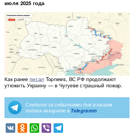
июля 2025 года
Как ранее
писал
Topnews, ВС РФ продолжают
утюжить Украину — в Чугуеве страшный пожар.
Следите за событиями дня в нашем
паблик-аккаунте в
Telegramm
VK
Odnoklassniki
WhatsApp
Viber
Telegram