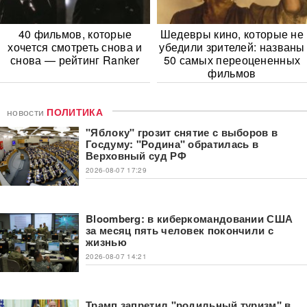
40 фильмов, которые
Шедевры кино, которые не
хочется смотреть снова и
убедили зрителей: названы
снова — рейтинг Ranker
50 самых переоцененных
фильмов
новости
ПОЛИТИКА
"Яблоку" грозит снятие с выборов в
Госдуму: "Родина" обратилась в
Верховный суд РФ
2026-08-07 17:29
Bloomberg: в киберкомандовании США
за месяц пять человек покончили с
жизнью
2026-08-07 14:21
Трамп запретил "родильный туризм" в