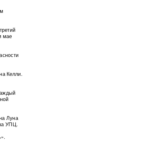
ом
третий
и мае
асности
на Келли.
каждый
нной
на Луна
на УПЦ.
».