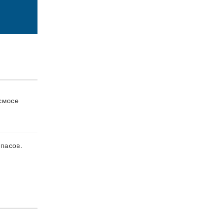
осмосе
пасов.