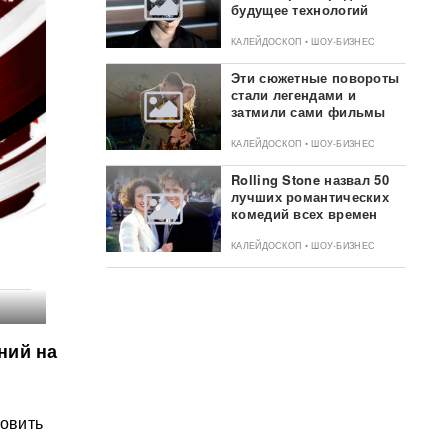
будущее технологий
КАЛЕЙДОСКОП • ШОУ-БИЗНЕС
Эти сюжетные повороты
стали легендами и
затмили сами фильмы
КАЛЕЙДОСКОП • ШОУ-БИЗНЕС
Rolling Stone назвал 50
лучших романтических
комедий всех времен
КАЛЕЙДОСКОП • ШОУ-БИЗНЕС
ний на
овить