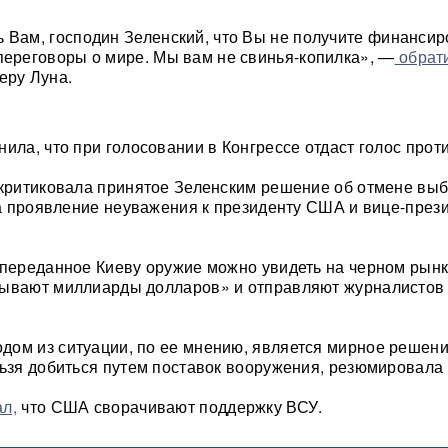
 Вам, господин Зеленский, что Вы не получите финанси
переговоры о мире. Мы вам не свинья-копилка», —
обрат
еру Луна.
ила, что при голосовании в Конгрессе отдаст голос прот
скритиковала принятое Зеленским решение об отмене выб
 на проявление неуважения к президенту США и вице-през
 переданное Киеву оружие можно увидеть на черном рынк
мывают миллиарды долларов» и отправляют журналистов
ом из ситуации, по ее мнению, является мирное решен
льзя добиться путем поставок вооружения, резюмировала 
л,
что США сворачивают поддержку ВСУ.