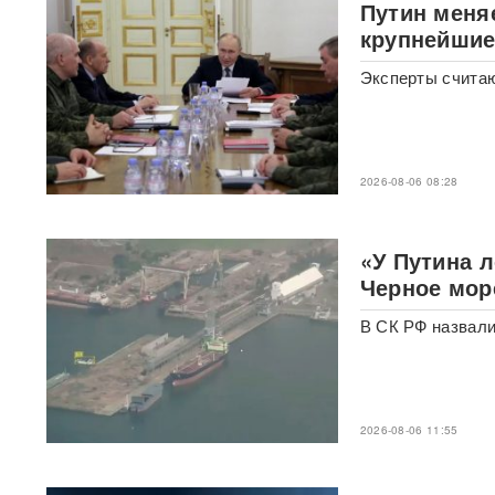
Путин меня
Уехавший из России экс-зам
Набиуллиной объявлен в
крупнейшие
розыск по делу о хищении
4,3 млрд рублей из АСВ
Эксперты считаю
Массовый сбой VPN в РФ:
более 20 сервисов
испытывают проблемы —
названы причины
2026-08-06 08:28
Пожары и утечка аммиака:
ВС РФ нанесли
«У Путина 
массированный удар по
Черное мор
Киеву
ВИДЕО
В СК РФ назвали
После атаки ВСУ в
Домодедово ликвидируют
разлив химикатов
«Убить нормальную
2026-08-06 11:55
экономику — значит убить
страну»: Собянин выступил
против перевода России на