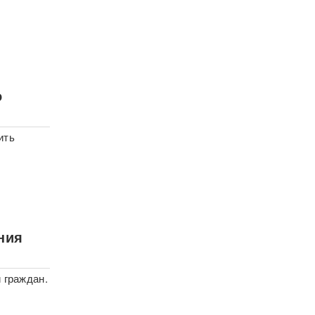
о
ить
ния
 граждан.