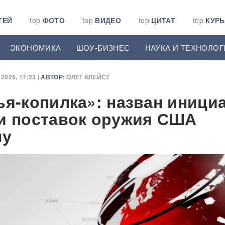
ТЕЙ
top
ФОТО
top
ВИДЕО
top
ЦИТАТ
top
КУР
ЭКОНОМИКА
ШОУ-БИЗНЕС
НАУКА И ТЕХНОЛОГ
2025, 17:23 |
АВТОР:
ОЛЕГ КЛЕЙСТ
ья-копилка»: назван иници
и поставок оружия США
ну