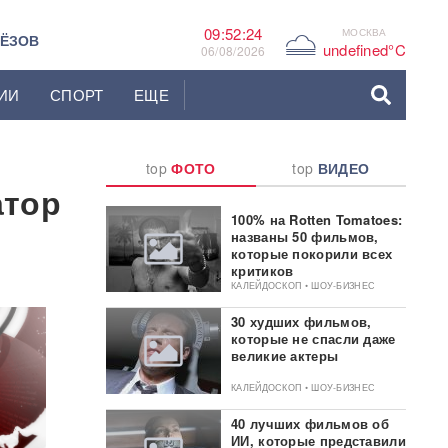
09:52:25
МОСКВА
G
ЬЁЗОВ
undefined°C
06/08/2026
ИИ
СПОРТ
ЕЩЕ
top
ФОТО
top
ВИДЕО
атор
100% на Rotten Tomatoes:
названы 50 фильмов,
которые покорили всех
критиков
КАЛЕЙДОСКОП • ШОУ-БИЗНЕС
30 худших фильмов,
которые не спасли даже
великие актеры
КАЛЕЙДОСКОП • ШОУ-БИЗНЕС
40 лучших фильмов об
ИИ, которые представили