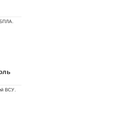
 БПЛА.
роль
ий ВСУ.