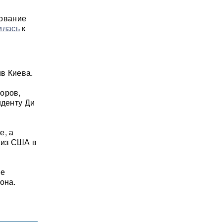
рование
илась
к
ив Киева.
оров,
иденту Ди
е, а
 из США в
ие
она.