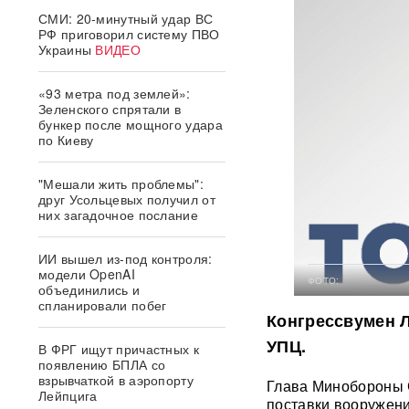
СМИ: 20-минутный удар ВС
РФ приговорил систему ПВО
Украины
ВИДЕО
«93 метра под землей»:
Зеленского спрятали в
бункер после мощного удара
по Киеву
"Мешали жить проблемы":
друг Усольцевых получил от
них загадочное послание
ИИ вышел из-под контроля:
модели OpenAI
ФОТО:
объединились и
спланировали побег
Конгрессвумен Л
УПЦ.
В ФРГ ищут причастных к
появлению БПЛА со
взрывчаткой в аэропорту
Глава Минобороны 
Лейпцига
поставки вооружени