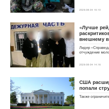
сестры в Паттайе Таиланд
направил России особое
письмо
2026-08-04 16:10
После атаки на Wildberries
ритейлеры меняют правила
«Лучше рей
доставки: что будет с ценами
раскритико
внешнему в
«Он может говорить и с
Путиным, и с Зеленским»:
Лидер «Справедл
названа новая неожиданная
отчуждение мол
фигура для переговоров по
Украине
2026-08-04 14:16
У гольф-клуба Трампа
задержали мужчину с
оружием и записями о Белом
США расшир
доме
попали стр
«Глупость и
Также ограничит
безответственность»:
генералитет РФ
раскритиковали после