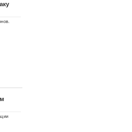
аку
онов.
ем
ации