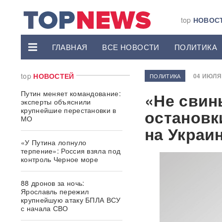
top
НОВОС
ГЛАВНАЯ
ВСЕ НОВОСТИ
ПОЛИТИКА
top
НОВОСТЕЙ
04 ИЮЛЯ 
ПОЛИТИКА
Путин меняет командование:
«Не свин
эксперты объяснили
крупнейшие перестановки в
остановк
МО
на Украи
«У Путина лопнуло
терпение»: Россия взяла под
контроль Черное море
88 дронов за ночь:
Ярославль пережил
крупнейшую атаку БПЛА ВСУ
с начала СВО