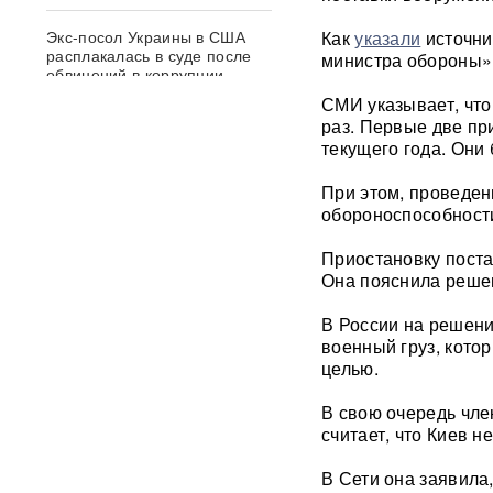
Экс-посол Украины в США
Как
указали
источни
расплакалась в суде после
министра обороны»
обвинений в коррупции
СМИ указывает, что
раз. Первые две пр
В бургерах пяти крупнейших
фастфудов нашли кишечную
текущего года. Они
палочку
При этом, проведен
обороноспособност
«Трамп потребовал
объяснений»: в США
сообщили о нехватке ракет
Приостановку поста
после ударов по Ирану
Она пояснила реше
В России на решен
Фрагмент разгонной ракеты
Falcon 9 врезался в
военный груз, кото
поверхность Луны
целью.
В свою очередь чле
Медик раскрыл, как вовремя
считает, что Киев н
обнаружить смертельно
опасный тромб
В Сети она заявила