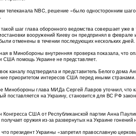
ки телеканала NBC, решение «было односторонним шаг
.
 такой шаг глава оборонного ведомства совершает уже в 
иостановки вооружений Киеву он предпринял в феврале 
 были отменены в течении последующих нескольких дней.
ная в Минобороны внутренняя проверка показала, что оп
и США помощь Украине не представляет.
вок каналу подтвердила и представитель Белого дома Ан
ние приоритетом интересов США перед иными странами.
ие Минобороны глава МИДа Сергей Лавров уточнил, что 
рый поставляется на Украину, становится для ВС РФ зако
н Конгресса США от Республиканской партии Анна Паули
е получает оружия из-за развернутых на Украине гонений 
, что президент Украины «запретил православную церковь