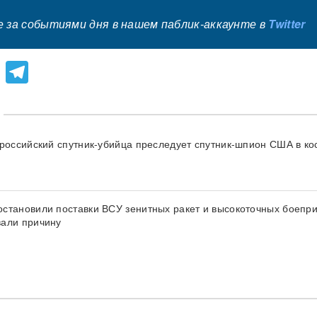
 за событиями дня в нашем паблик-аккаунте в
Twitter
lassniki
atsApp
Viber
Telegram
 российский спутник-убийца преследует спутник-шпион США в к
становили поставки ВСУ зенитных ракет и высокоточных боепри
али причину