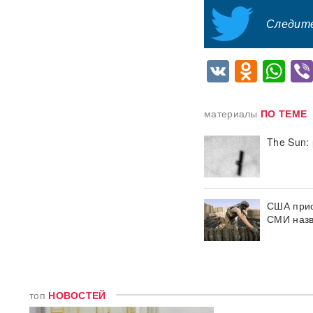
ВИДЕО)
Следите
Китай впервые показал
кадры имитации нанесения
VK
Odnok
Wh
ядерного авиаудара
ВИДЕО
В Москве пенсионерка -
жертва «схемы Долиной»
материалы
ПО ТЕМЕ
подожгла себя на глазах у
приставов
ВИДЕО
The Sun:
«Горит дело всей моей
жизни»: ВС РФ ударили по
крупнейшему складу
маркетплейса Rozetka в
США прио
Броварах после атаки на
СМИ назв
Wildberries
ВИДЕО
Над Тульской областью
сбили более 100 БПЛА: горит
склад Wildberries в Алексине
топ
НОВОСТЕЙ