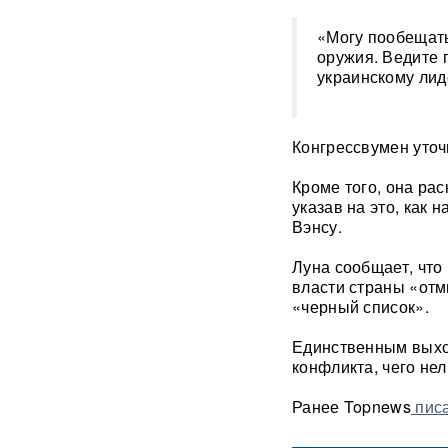
Получили бесплатно,
зарабатывали на аренде 25
«Могу пообещать
лет: Союз экономистов
оружия. Ведите 
вернет государству 839 млн
украинскому лид
рублей за особняк на
Тверской
Российского историка Артема
Конгрессвумен уточн
Кирпиченка задержали сразу
после въезда в Израиль
Кроме того, она ра
указав на это, как
Вэнсу.
"Атакуют все подряд": Киев в
шоке от ответа Москвы на
"операцию принуждения"
Луна сообщает, что
власти страны «от
«черный список».
«Начнутся серьезные
проблемы»: эксперт раскрыл,
когда ослабнут атаки БПЛА
Единственным выход
ВСУ
конфликта, чего не
Ранее Topnews
писа
Под Екатеринбургом
взорвали Mercedes главы
«Уралдронзавода»
(ФОТО,