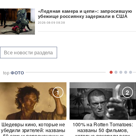
«Ледяная камера и цепи»: запросившую
убежище россиянку задержали в США
2026-08-09 08:38
Все новости раздела
top
ФОТО
1
2
Шедевры кино, которые не
100% на Rotten Tomatoes:
убедили зрителей: названы
названы 50 фильмов,
50 самых переоцененных
которые покорили всех