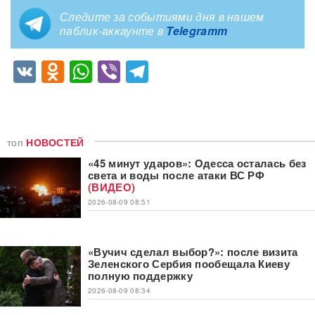
Следите за событиями дня в нашем
паблик-аккаунте в
Telegramm
VK
Odnoklassniki
WhatsApp
Viber
Telegram
топ
НОВОСТЕЙ
«45 минут ударов»: Одесса осталась без
света и воды после атаки ВС РФ
(ВИДЕО)
2026-08-09 08:51
«Вучич сделал выбор?»: после визита
Зеленского Сербия пообещала Киеву
полную поддержку
2026-08-09 08:34